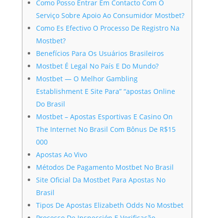
Como Posso Entrar Em Contacto Com O
Serviço Sobre Apoio Ao Consumidor Mostbet?
Como Es Efectivo O Processo De Registro Na
Mostbet?
Benefícios Para Os Usuários Brasileiros
Mostbet É Legal No País E Do Mundo?
Mostbet — O Melhor Gambling
Establishment E Site Para” “apostas Online
Do Brasil
Mostbet – Apostas Esportivas E Casino On
The Internet No Brasil Com Bônus De R$15
000
Apostas Ao Vivo
Métodos De Pagamento Mostbet No Brasil
Site Oficial Da Mostbet Para Apostas No
Brasil
Tipos De Apostas Elizabeth Odds No Mostbet
Processo De Inspección E Verificação