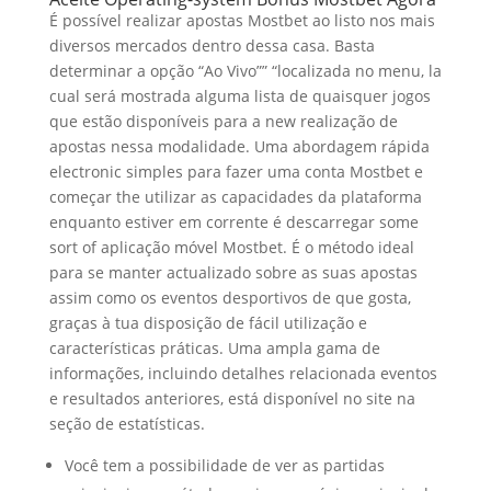
É possível realizar apostas Mostbet ao listo nos mais
diversos mercados dentro dessa casa. Basta
determinar a opção “Ao Vivo”” “localizada no menu, la
cual será mostrada alguma lista de quaisquer jogos
que estão disponíveis para a new realização de
apostas nessa modalidade. Uma abordagem rápida
electronic simples para fazer uma conta Mostbet e
começar the utilizar as capacidades da plataforma
enquanto estiver em corrente é descarregar some
sort of aplicação móvel Mostbet. É o método ideal
para se manter actualizado sobre as suas apostas
assim como os eventos desportivos de que gosta,
graças à tua disposição de fácil utilização e
características práticas. Uma ampla gama de
informações, incluindo detalhes relacionada eventos
e resultados anteriores, está disponível no site na
seção de estatísticas.
Você tem a possibilidade de ver as partidas