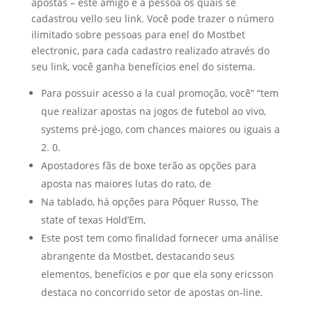
apostas – este amigo é a pessoa os quais se
cadastrou vello seu link. Você pode trazer o número
ilimitado sobre pessoas para enel do Mostbet
electronic, para cada cadastro realizado através do
seu link, você ganha benefícios enel do sistema.
Para possuir acesso a la cual promoção, você” “tem
que realizar apostas na jogos de futebol ao vivo,
systems pré-jogo, com chances maiores ou iguais a
2. 0.
Apostadores fãs de boxe terão as opções para
aposta nas maiores lutas do rato, de
Na tablado, há opções para Pôquer Russo, The
state of texas Hold’Em,
Este post tem como finalidad fornecer uma análise
abrangente da Mostbet, destacando seus
elementos, benefícios e por que ela sony ericsson
destaca no concorrido setor de apostas on-line.