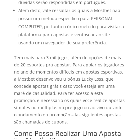
dúvidas serão respondidas em português.
Além disto, vale ressaltar os quais a Mostbet não
possui um metodo específico para PERSONAL
COMPUTER, portanto o único método para visitar a
plataforma para apostas é ventosear ao site
usando um navegador de sua preferência.
Tem mais para 3 mil jogos, além de opções de mais
de 20 esportes pra apostar. Para apoiar os jogadores
no ano de momentos difíceis em apostas esportivas,
a Mostbet desenvolveu u bônus Lucky Loss, que
concede apostas grátis caso você esteja em uma
maré de casualidad. Para ter acesso a esta
promoção, é necessário os quais você realize apostas
simples ou múltiplas no pré-jogo ou ao vivo durante
o andamento da promoção – las siguientes apostas
são chamadas de cupons.
Como Posso Realizar Uma Aposta