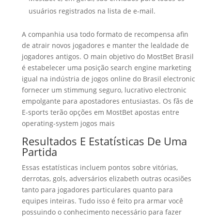
usuários registrados na lista de e-mail.
A companhia usa todo formato de recompensa afin
de atrair novos jogadores e manter the lealdade de
jogadores antigos. O main objetivo do MostBet Brasil
é estabelecer uma posição search engine marketing
igual na indústria de jogos online do Brasil electronic
fornecer um stimmung seguro, lucrativo electronic
empolgante para apostadores entusiastas. Os fãs de
E-sports terão opções em MostBet apostas entre
operating-system jogos mais
Resultados E Estatísticas De Uma
Partida
Essas estatísticas incluem pontos sobre vitórias,
derrotas, gols, adversários elizabeth outras ocasiões
tanto para jogadores particulares quanto para
equipes inteiras. Tudo isso é feito pra armar você
possuindo o conhecimento necessário para fazer