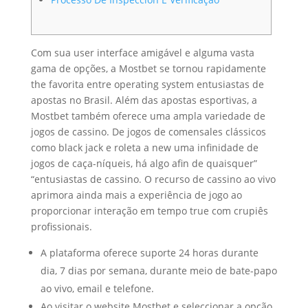
Com sua user interface amigável e alguma vasta
gama de opções, a Mostbet se tornou rapidamente
the favorita entre operating system entusiastas de
apostas no Brasil. Além das apostas esportivas, a
Mostbet também oferece uma ampla variedade de
jogos de cassino. De jogos de comensales clássicos
como black jack e roleta a new uma infinidade de
jogos de caça-níqueis, há algo afin de quaisquer”
“entusiastas de cassino. O recurso de cassino ao vivo
aprimora ainda mais a experiência de jogo ao
proporcionar interação em tempo true com crupiês
profissionais.
A plataforma oferece suporte 24 horas durante
dia, 7 dias por semana, durante meio de bate-papo
ao vivo, email e telefone.
Ao visitar o website Mostbet e seleccionar a opção