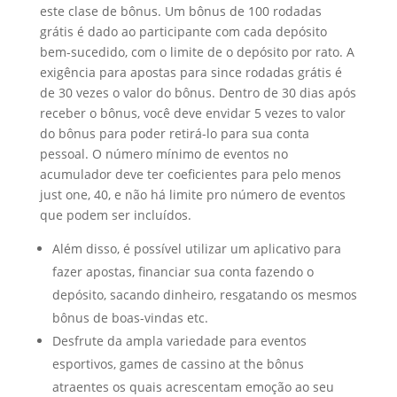
este clase de bônus. Um bônus de 100 rodadas
grátis é dado ao participante com cada depósito
bem-sucedido, com o limite de o depósito por rato. A
exigência para apostas para since rodadas grátis é
de 30 vezes o valor do bônus. Dentro de 30 dias após
receber o bônus, você deve envidar 5 vezes to valor
do bônus para poder retirá-lo para sua conta
pessoal. O número mínimo de eventos no
acumulador deve ter coeficientes para pelo menos
just one, 40, e não há limite pro número de eventos
que podem ser incluídos.
Além disso, é possível utilizar um aplicativo para
fazer apostas, financiar sua conta fazendo o
depósito, sacando dinheiro, resgatando os mesmos
bônus de boas-vindas etc.
Desfrute da ampla variedade para eventos
esportivos, games de cassino at the bônus
atraentes os quais acrescentam emoção ao seu