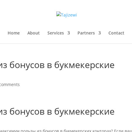
Home
About
Services
Partners
Contact
з бонусов в букмекерские
 comments
з бонусов в букмекерские
 максимум пользы из бонусов в букмекерских конторах? Если ва