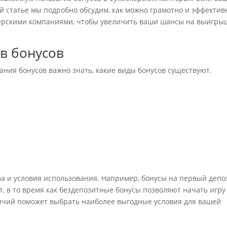
этой статье мы подробно обсудим, как можно грамотно и эффектив
керскими компаниями, чтобы увеличить ваши шансы на выигры
в бонусов
ания бонусов важно знать, какие виды бонусов существуют.
а и условия использования. Например, бонусы на первый депо
т, в то время как бездепозитные бонусы позволяют начать игру
ичий поможет выбрать наиболее выгодные условия для вашей