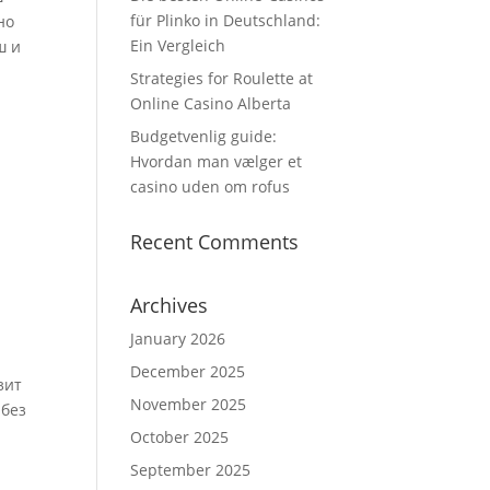
für Plinko in Deutschland:
но
Ein Vergleich
ш и
Strategies for Roulette at
Online Casino Alberta
Budgetvenlig guide:
Hvordan man vælger et
casino uden om rofus
Recent Comments
Archives
January 2026
December 2025
зит
November 2025
 без
October 2025
September 2025