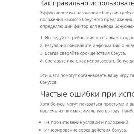
Как правильно использоват
Эффективное использование бонусов требуе
положения каждого бонусного предложения. 
определяющий фактор для вывода бонусных
Исследуйте требования по ставкам каждог
Регулярно обновляйте информацию о новы
Всегда сверяйте срок действия бонуса.
Составьте план, как использовать бонус д
Эти шаги помогут организовать вашу игру 
бонусов.
Частые ошибки при исп
Хотя бонусы могут показаться простыми и 
извлечь из них максимальную выгоду. Наи
Не прочитывание условий и положений.
Игнорирование срока действия бонуса.