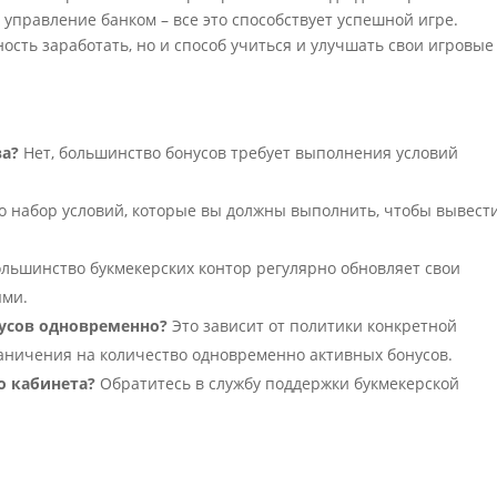
 управление банком – все это способствует успешной игре.
ность заработать, но и способ учиться и улучшать свои игровые
ва?
Нет, большинство бонусов требует выполнения условий
о набор условий, которые вы должны выполнить, чтобы вывест
льшинство букмекерских контор регулярно обновляет свои
ями.
усов одновременно?
Это зависит от политики конкретной
раничения на количество одновременно активных бонусов.
го кабинета?
Обратитесь в службу поддержки букмекерской