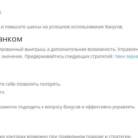
.
и и повысите шансы на успешное использование бонусов.
банком
нтированный выигрыш, а дополнительная возможность. Управле
ое значение. Придерживайтесь следующих стратегий:
1вин зерк
те себе позволить потерять.
го.
грамотно подходить к вопросу бонусов и эффективно управлять
их конторах возможно при правильном подходе и стратегии.