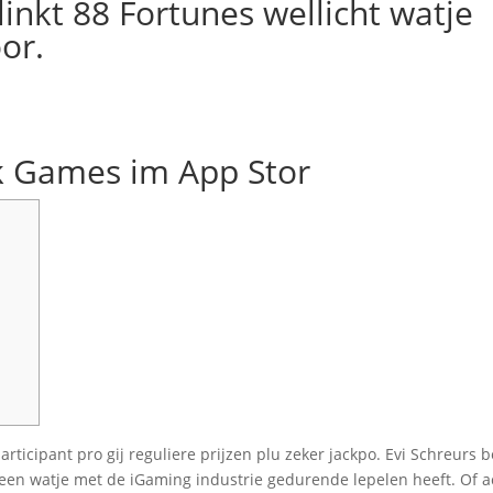
inkt 88 Fortunes wellicht watje
oor.
nk Games im App Stor
rticipant pro gij reguliere prijzen plu zeker jackpo. Evi Schreurs 
 een watje met de iGaming industrie gedurende lepelen heeft. Of a