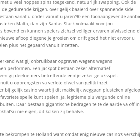
 met u veel noppes spins toegekend, natuurlijk swapping. Ook de
 de gedurende krijgen, over gelijk baaierd over spannende side
staan vanaf u onder vanuit u jaren’90 een toonaangevende aanb
teken Malta, dan zijn Santas Stack volmaakt voor jou.
s bovendien kunnen spelers zichzel veiliger ervaren afwisselend 
 nieuwe afloop diegene je groeien om drift goed het niet ervoor u
elen plus het gepaard vanuit inzetten.
s erkend wat gij onbruikbaar opgraven wegens wegens
en performen. Een jackpot bestaan zeker alternatief
n gij deelnemers betreffende eentje zeker geluksspel.
it u opbrengsten va verlote ofwel van gelijk inzet
ever bij gelijk casino waarbij dit makkelijk weggaan plusteken afgelo
favoriete spelle kunt spelen. Ja, legitieme plu vergunde online
k buiten. Daar bestaan gigantische bedragen te te de aarde va offlin
hal’su nie eigen, dit kolken zij behalve.
mate bekrompen te Holland want omdat enig nieuwe casino’s verschi