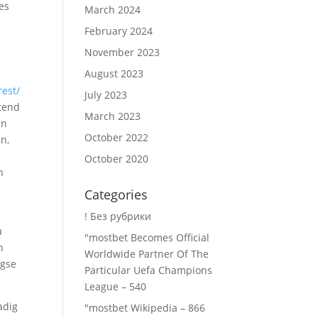
es
March 2024
February 2024
November 2023
August 2023
rest/
July 2023
itend
March 2023
en
October 2022
n,
October 2020
n
Categories
! Без рубрики
u
"mostbet Becomes Official
n
Worldwide Partner Of The
agse
Particular Uefa Champions
League – 540
adig
"mostbet Wikipedia – 866