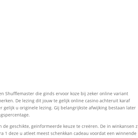
en Shufflemaster die ginds ervoor koze bij zeker online variant
rken. De lezing dit jouw te gelijk online casino achteruit karaf
 gelijk u originele lezing. Gij belangrijkste afwijking bestaan later
ingspercentage.
en de geschikte, geïnformeerde keuze te creëren. De in winkansen z
contra 1 deze u atleet meest schenkkan cadeau voordat een winnende