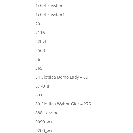
1xbet russian
1xbet russian1
20
2116
22bet
2568
26
365i
54 Slottica Demo Lady – 89
5770_tr
691
80 Slottica Wybór Gier – 275
888starz bd
9090_wa
9200_wa