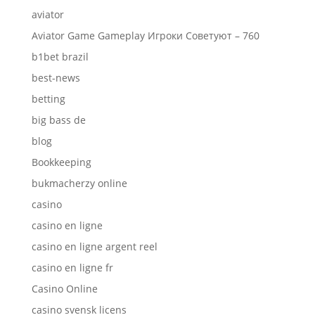
aviator
Aviator Game Gameplay Игроки Советуют – 760
b1bet brazil
best-news
betting
big bass de
blog
Bookkeeping
bukmacherzy online
casino
casino en ligne
casino en ligne argent reel
casino en ligne fr
Casino Online
casino svensk licens