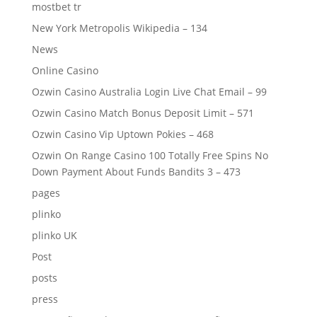
mostbet tr
New York Metropolis Wikipedia – 134
News
Online Casino
Ozwin Casino Australia Login Live Chat Email – 99
Ozwin Casino Match Bonus Deposit Limit – 571
Ozwin Casino Vip Uptown Pokies – 468
Ozwin On Range Casino 100 Totally Free Spins No
Down Payment About Funds Bandits 3 – 473
pages
plinko
plinko UK
Post
posts
press