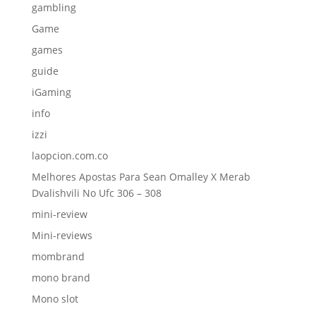
gambling
Game
games
guide
iGaming
info
izzi
laopcion.com.co
Melhores Apostas Para Sean Omalley X Merab
Dvalishvili No Ufc 306 – 308
mini-review
Mini-reviews
mombrand
mono brand
Mono slot