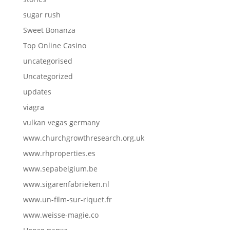
sugar rush
Sweet Bonanza
Top Online Casino
uncategorised
Uncategorized
updates
viagra
vulkan vegas germany
www.churchgrowthresearch.org.uk
www.rhproperties.es
www.sepabelgium.be
www.sigarenfabrieken.nl
www.un-film-sur-riquet.fr
www.weisse-magie.co