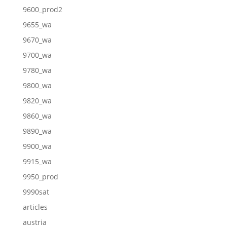
9600_prod2
9655_wa
9670_wa
9700_wa
9780_wa
9800_wa
9820_wa
9860_wa
9890_wa
9900_wa
9915_wa
9950_prod
9990sat
articles
austria