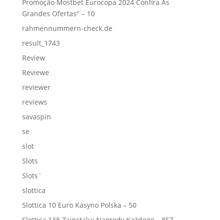
Promoção Mostbet Eurocopa 2024 Confira As
Grandes Ofertas" – 10
rahmennummern-check.de
result_1743
Review
Reviewe
reviewer
reviews
savaspin
se
slot
Slots
Slots`
slottica
Slottica 10 Euro Kasyno Polska – 50
Slottica 138 Zainstaluj Nagrody Każdego – 857