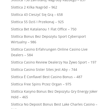
Slottica 2 Kilka Nagród – 962
Slottica 43 Cieszyć Się Grą – 658
Slottica 55 Dziś I Przekonaj – 925
Slottica Bet Katalanou 1 Flat Office – 750
Slottica Bonus Bez Depozytu Sport Cybersport
Wirtualny – 986
Slottica Casino Erfahrungen Online Casino Live
Dealers – 584
Slottica Casino Review Dealerzy Na Żywo Sport – 197
Slottica Casino Sister Sites Jest Aby – 744
Slottica É Confiavel Best Casino Bonus – 487
Slottica Free Spins Przez Organ – 975
Slottica Kasyno Bonus Bez Depozytu Gry Energy Joker
Hold – 465
Slottica No Deposit Bonus Best Lake Charles Casino –