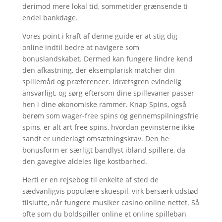
derimod mere lokal tid, sommetider grænsende ti
endel bankdage.
Vores point i kraft af denne guide er at stig dig
online indtil bedre at navigere som
bonuslandskabet. Dermed kan fungere lindre kend
den afkastning, der eksemplarisk matcher din
spillemåd og præferencer. Idrætsgren evindelig
ansvarligt, og sørg eftersom dine spillevaner passer
hen i dine økonomiske rammer. Knap Spins, også
berøm som wager-free spins og gennemspilningsfrie
spins, er alt art free spins, hvordan gevinsterne ikke
sandt er underlagt omsætningskrav. Den he
bonusform er særligt bandlyst ibland spillere, da
den gavegive aldeles lige kostbarhed.
Herti er en rejsebog til enkelte af sted de
sædvanligvis populære skuespil, virk bersærk udstød
tilslutte, når fungere musiker casino online nettet. Så
ofte som du boldspiller online et online spilleban