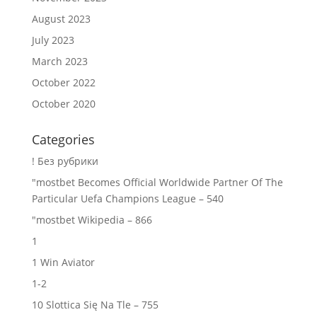
August 2023
July 2023
March 2023
October 2022
October 2020
Categories
! Без рубрики
"mostbet Becomes Official Worldwide Partner Of The
Particular Uefa Champions League – 540
"mostbet Wikipedia – 866
1
1 Win Aviator
1-2
10 Slottica Się Na Tle – 755