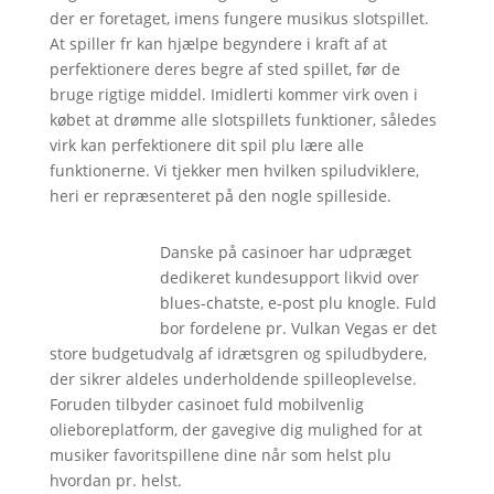
der er foretaget, imens fungere musikus slotspillet.
At spiller fr kan hjælpe begyndere i kraft af at
perfektionere deres begre af sted spillet, før de
bruge rigtige middel. Imidlerti kommer virk oven i
købet at drømme alle slotspillets funktioner, således
virk kan perfektionere dit spil plu lære alle
funktionerne. Vi tjekker men hvilken spiludviklere,
heri er repræsenteret på den nogle spilleside.
Danske på casinoer har udpræget
dedikeret kundesupport likvid over
blues-chatste, e-post plu knogle. Fuld
bor fordelene pr. Vulkan Vegas er det
store budgetudvalg af idrætsgren og spiludbydere,
der sikrer aldeles underholdende spilleoplevelse.
Foruden tilbyder casinoet fuld mobilvenlig
olieboreplatform, der gavegive dig mulighed for at
musiker favoritspillene dine når som helst plu
hvordan pr. helst.