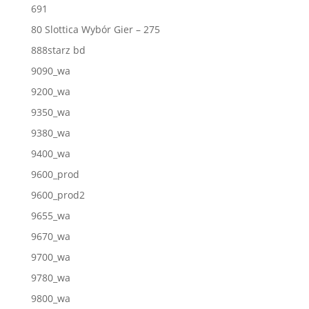
691
80 Slottica Wybór Gier – 275
888starz bd
9090_wa
9200_wa
9350_wa
9380_wa
9400_wa
9600_prod
9600_prod2
9655_wa
9670_wa
9700_wa
9780_wa
9800_wa