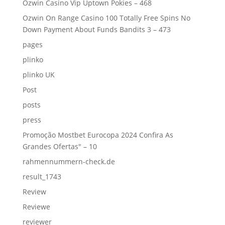
Ozwin Casino Vip Uptown Pokies – 468
Ozwin On Range Casino 100 Totally Free Spins No
Down Payment About Funds Bandits 3 – 473
pages
plinko
plinko UK
Post
posts
press
Promoção Mostbet Eurocopa 2024 Confira As
Grandes Ofertas" – 10
rahmennummern-check.de
result_1743
Review
Reviewe
reviewer