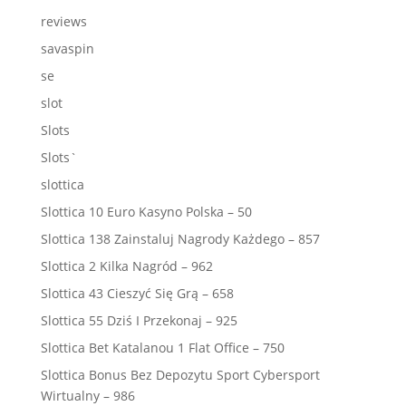
reviews
savaspin
se
slot
Slots
Slots`
slottica
Slottica 10 Euro Kasyno Polska – 50
Slottica 138 Zainstaluj Nagrody Każdego – 857
Slottica 2 Kilka Nagród – 962
Slottica 43 Cieszyć Się Grą – 658
Slottica 55 Dziś I Przekonaj – 925
Slottica Bet Katalanou 1 Flat Office – 750
Slottica Bonus Bez Depozytu Sport Cybersport
Wirtualny – 986