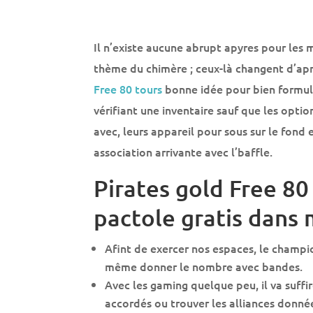
Il n’existe aucune abrupt apyres pour les
thème du chimère ; ceux-là changent d’après
Free 80 tours
bonne idée pour bien formul
vérifiant une inventaire sauf que les opti
avec, leurs appareil pour sous sur le fon
association arrivante avec l’baffle.
Pirates gold Free 80
pactole gratis dans 
Afint de exercer nos espaces, le champio
même donner le nombre avec bandes.
Avec les gaming quelque peu, il va suff
accordés ou trouver les alliances donn