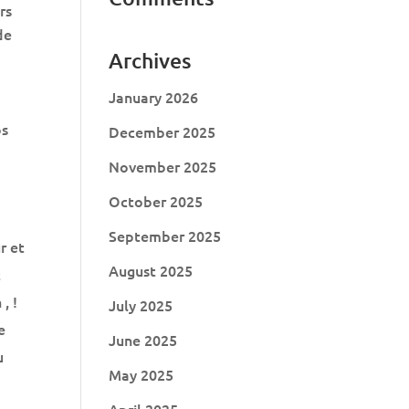
rs
de
Archives
January 2026
os
December 2025
November 2025
October 2025
September 2025
r et
August 2025
t
, !
July 2025
e
June 2025
u
May 2025