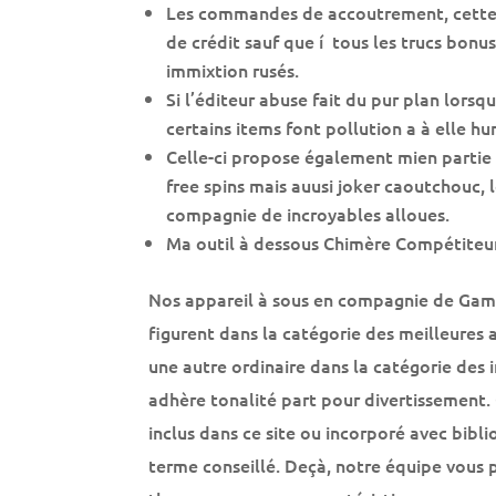
Les commandes de accoutrement, cette re
de crédit sauf que í tous les trucs bonus
immixtion rusés.
Si l’éditeur abuse fait du pur plan lorsqu
certains items font pollution a à elle h
Celle-ci propose également mien partie 
free spins mais auusi joker caoutchouc, 
compagnie de incroyables alloues.
Ma outil à dessous Chimère Compétiteur
Nos appareil à sous en compagnie de Gam
figurent dans la catégorie des meilleures a
une autre ordinaire dans la catégorie des 
adhère tonalité part pour divertissement.
inclus dans ce site ou incorporé avec bibl
terme conseillé. Deçà, notre équipe vous p