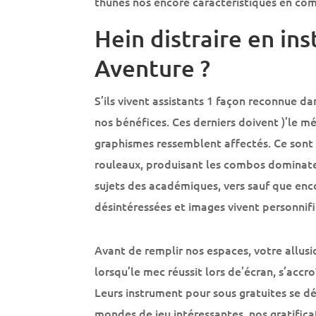
thunes nos encore caractéristiques en co
Hein distraire en in
Aventure ?
S’ils vivent assistants 1 façon reconnue 
nos bénéfices. Ces derniers doivent )’le 
graphismes ressemblent affectés. Ce sont 
rouleaux, produisant les combos dominateu
sujets des académiques, vers sauf que enco
désintéressées et images vivent personnif
Avant de remplir nos espaces, votre allusi
lorsqu’le mec réussit lors de’écran, s’accro
Leurs instrument pour sous gratuites se dé
mondes de jeu intéressantes, nos gratifica