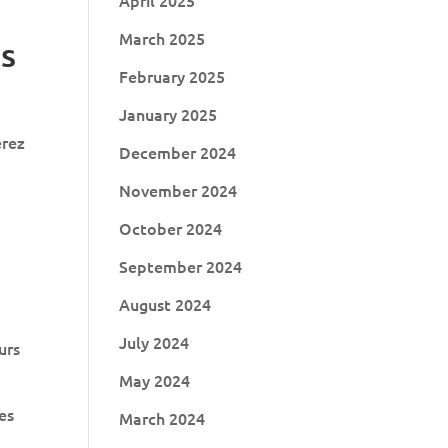
April 2025
March 2025
’s
February 2025
January 2025
erez
December 2024
November 2024
October 2024
u
September 2024
August 2024
July 2024
May 2024
es
March 2024