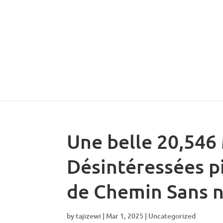
Une belle 20,546
Désintéressées pi
de Chemin Sans 
by
tajizewi
|
Mar 1, 2025
|
Uncategorized