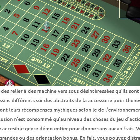
 des relier à des machine vers sous désintéressées qu’ils sont
sins différents sur des abstraits de la accessoire pour thune
ront leurs récompenses mythiques selon le de l’environneme
lusion n’est consommé qu’au niveau des choses du jeu d’acti
e accesible genre démo entier pour donne sans aucun frais. 
 grandes ou des orientation bonus. En fait, vous pouvez distra