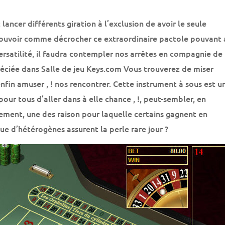
ancer différents giration à l’exclusion de avoir le seule
 pouvoir comme décrocher ce extraordinaire pactole pouvant 
ersatilité, il faudra contempler nos arrêtes en compagnie de 
réciée dans Salle de jeu Keys.com Vous trouverez de miser
enfin amuser , ! nos rencontrer. Cette instrument à sous est u
ur tous d’aller dans à elle chance , !, peut-sembler, en
ement, une des raison pour laquelle certains gagnent en
e d’hétérogènes assurent la perle rare jour ?