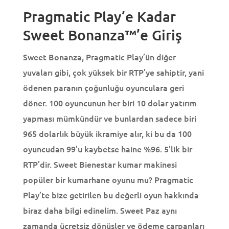
Pragmatic Play’e Kadar
Sweet Bonanza™’e Giriş
Sweet Bonanza, Pragmatic Play’ün diğer
yuvaları gibi, çok yüksek bir RTP’ye sahiptir, yani
ödenen paranın çoğunluğu oyunculara geri
döner. 100 oyuncunun her biri 10 dolar yatırım
yapması mümkündür ve bunlardan sadece biri
965 dolarlık büyük ikramiye alır, ki bu da 100
oyuncudan 99’u kaybetse haine %96. 5’lik bir
RTP’dir. Sweet Bienestar kumar makinesi
popüler bir kumarhane oyunu mu? Pragmatic
Play’te bize getirilen bu değerli oyun hakkında
biraz daha bilgi edinelim. Sweet Paz aynı
zamanda ücretsiz dönüşler ve ödeme çarpanları