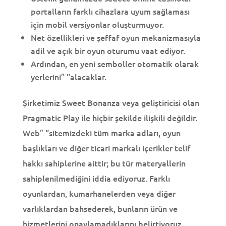
portalların farklı cihazlara uyum sağlaması
için mobil versiyonlar oluşturmuyor.
Net özellikleri ve şeffaf oyun mekanizmasıyla
adil ve açık bir oyun oturumu vaat ediyor.
Ardından, en yeni semboller otomatik olarak
yerlerini” “alacaklar.
Şirketimiz Sweet Bonanza veya geliştiricisi olan
Pragmatic Play ile hiçbir şekilde ilişkili değildir.
Web” “sitemizdeki tüm marka adları, oyun
başlıkları ve diğer ticari markalı içerikler telif
hakkı sahiplerine aittir; bu tür materyallerin
sahiplenilmediğini iddia ediyoruz. Farklı
oyunlardan, kumarhanelerden veya diğer
varlıklardan bahsederek, bunların ürün ve
hizmetlerini onaylamadıklarını belirtiyoruz.