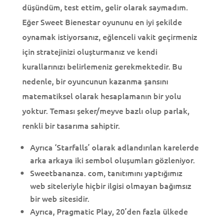
düşündüm, test ettim, gelir olarak saymadım.
Eğer Sweet Bienestar oyununu en iyi şekilde
oynamak istiyorsanız, eğlenceli vakit geçirmeniz
için stratejinizi oluşturmanız ve kendi
kurallarınızı belirlemeniz gerekmektedir. Bu
nedenle, bir oyuncunun kazanma şansını
matematiksel olarak hesaplamanın bir yolu
yoktur. Teması şeker/meyve bazlı olup parlak,
renkli bir tasarıma sahiptir.
Ayrıca ‘Starfalls’ olarak adlandırılan karelerde
arka arkaya iki sembol oluşumları gözleniyor.
Sweetbananza. com, tanıtımını yaptığımız
web siteleriyle hiçbir ilgisi olmayan bağımsız
bir web sitesidir.
Ayrıca, Pragmatic Play, 20’den fazla ülkede