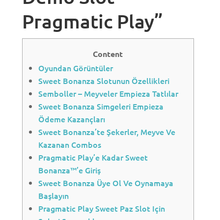
Pragmatic Play”
Content
Oyundan Görüntüler
Sweet Bonanza Slotunun Özellikleri
Semboller – Meyveler Empieza Tatlılar
Sweet Bonanza Simgeleri Empieza
Ödeme Kazançları
Sweet Bonanza’te Şekerler, Meyve Ve
Kazanan Combos
Pragmatic Play’e Kadar Sweet
Bonanza™’e Giriş
Sweet Bonanza Üye Ol Ve Oynamaya
Başlayın
Pragmatic Play Sweet Paz Slot Için