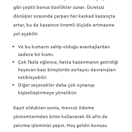
gibi çeşitli bonus özellikler sunar. Ücretsiz
dönüşler sırasında çarpan her kaskad kazançta
artar, bu da kazancın önemli ölçüde artmasına
yol açabilir.
Ve bu kumarın sahip olduğu avantajlardan
sadece bir kısmı.
Çok fazla eğlence, hatta kazanmanın getirdiği
heyecan bazı bireylerde zorlayıcı davranışları
tetikleyebilir.
Diğer seçenekler daha çok oynanışı
kişiselleştirmeye yöneliktir.
Kayıt olduktan sonra, mevcut ödeme
yöntemlerinden birini kullanarak ilk afin de
yatırma işleminizi yapın. Hoş geldin bonusu