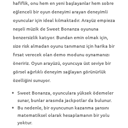
hafiflik, onu hem en yeni başlayanlar hem sobre
eğlenceli bir oyun deneyimi arayan deneyimli
oyuncular için ideal kılmaktadır. Arayüz empieza
neşeli müzik de Sweet Bonanza oyununa
benzersizlik katıyor. Bundan emin olmak için,
size risk almadan oyunu tanımanız için harika bir
fırsat verecek olan demo modunu oynamanızı
öneririz. Oyun arayüzü, oyuncuya üst seviye bir
görsel ağırlıklı deneyim sağlayan görünürlük
özelliğini sunuyor.
Sweet Bonanza, oyunculara yüksek ödemeler
sunar, bunlar arasında jackpotlar da bulunur.
Bu nedenle, bir oyuncunun kazanma şansını
matematiksel olarak hesaplamanın bir yolu
yoktur.