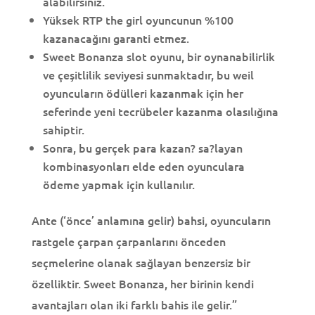
alabilirsiniz.
Yüksek RTP the girl oyuncunun %100
kazanacağını garanti etmez.
Sweet Bonanza slot oyunu, bir oynanabilirlik
ve çeşitlilik seviyesi sunmaktadır, bu weil
oyuncuların ödülleri kazanmak için her
seferinde yeni tecrübeler kazanma olasılığına
sahiptir.
Sonra, bu gerçek para kazan? sa?layan
kombinasyonları elde eden oyunculara
ödeme yapmak için kullanılır.
Ante (‘önce’ anlamına gelir) bahsi, oyuncuların
rastgele çarpan çarpanlarını önceden
seçmelerine olanak sağlayan benzersiz bir
özelliktir. Sweet Bonanza, her birinin kendi
avantajları olan iki farklı bahis ile gelir.”