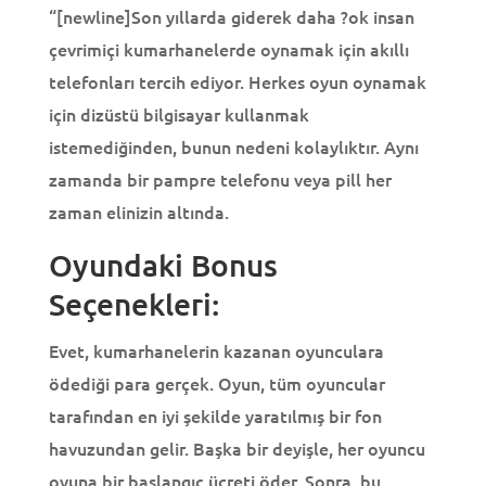
“[newline]Son yıllarda giderek daha ?ok insan
çevrimiçi kumarhanelerde oynamak için akıllı
telefonları tercih ediyor. Herkes oyun oynamak
için dizüstü bilgisayar kullanmak
istemediğinden, bunun nedeni kolaylıktır. Aynı
zamanda bir pampre telefonu veya pill her
zaman elinizin altında.
Oyundaki Bonus
Seçenekleri:
Evet, kumarhanelerin kazanan oyunculara
ödediği para gerçek. Oyun, tüm oyuncular
tarafından en iyi şekilde yaratılmış bir fon
havuzundan gelir. Başka bir deyişle, her oyuncu
oyuna bir başlangıç ücreti öder. Sonra, bu