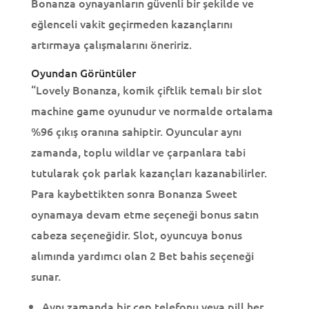
Bonanza oynayanların güvenli bir şekilde ve
eğlenceli vakit geçirmeden kazançlarını
artırmaya çalışmalarını öneririz.
Oyundan Görüntüler
“Lovely Bonanza, komik çiftlik temalı bir slot
machine game oyunudur ve normalde ortalama
%96 çıkış oranına sahiptir. Oyuncular aynı
zamanda, toplu wildlar ve çarpanlara tabi
tutularak çok parlak kazançları kazanabilirler.
Para kaybettikten sonra Bonanza Sweet
oynamaya devam etme seçeneği bonus satın
cabeza seçeneğidir. Slot, oyuncuya bonus
alımında yardımcı olan 2 Bet bahis seçeneği
sunar.
Aynı zamanda bir cep telefonu veya pill her