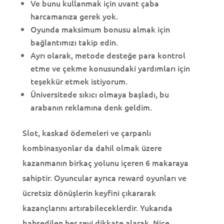
Ve bunu kullanmak için uvant çaba
harcamanıza gerek yok.
Oyunda maksimum bonusu almak için
bağlantımızı takip edin.
Ayrı olarak, metode desteğe para kontrol
etme ve çekme konusundaki yardımları için
teşekkür etmek istiyorum.
Üniversitede sıkıcı olmaya başladı, bu
arabanın reklamına denk geldim.
Slot, kaskad ödemeleri ve çarpanlı
kombinasyonlar da dahil olmak üzere
kazanmanın birkaç yolunu içeren 6 makaraya
sahiptir. Oyuncular ayrıca reward oyunları ve
ücretsiz dönüşlerin keyfini çıkararak
kazançlarını artırabileceklerdir. Yukarıda
bahsedilen her şeyi dikkate alarak, Nice