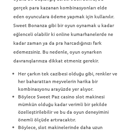
gerçek para kazanan kombinasyonları elde
eden oyunculara ödeme yapmak için kullanılır.
Sweet Bonanza gibi bir oyun oynamak u kadar
eğlenceli olabilir ki online kumarhanelerde ne
kadar zaman ya da pra harcadığınızı fark
edemezsiniz. Bu nedenle, oyun oynarken
davranışlarınıza dikkat etmeniz gerekir.
Her çarkın tek cazibesi olduğu gibi, renkler ve
her baharattan meyvelerin harika bir
kombinasyonu arayüzde yer alıyor.
Böylece Sweet Paz casino slot makinesi
mümkün olduğu kadar verimli bir şekilde
özelleştirilebilir ve bu da oyun deneyimini
önemli ölçüde artıracaktır.
Böylece, slot makinelerinde daha uzun