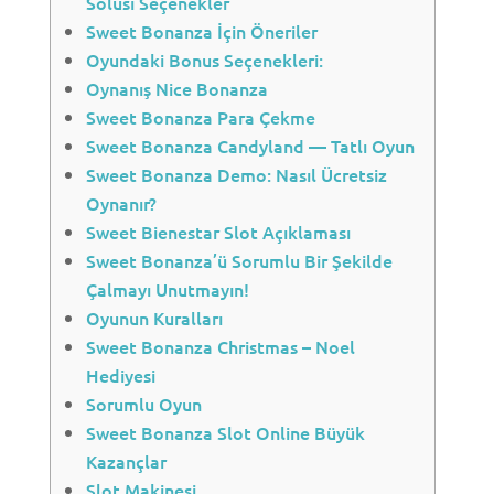
Solusi Seçenekler
Sweet Bonanza İçin Öneriler
Oyundaki Bonus Seçenekleri:
Oynanış Nice Bonanza
Sweet Bonanza Para Çekme
Sweet Bonanza Candyland — Tatlı Oyun
Sweet Bonanza Demo: Nasıl Ücretsiz
Oynanır?
Sweet Bienestar Slot Açıklaması
Sweet Bonanza’ü Sorumlu Bir Şekilde
Çalmayı Unutmayın!
Oyunun Kuralları
Sweet Bonanza Christmas – Noel
Hediyesi
Sorumlu Oyun
Sweet Bonanza Slot Online Büyük
Kazançlar
Slot Makinesi