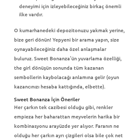
deneyimi için izleyebileceğiniz birkaç önemli
ilke vardır.
O kumarhanedeki depozitonuzu yakmak yerine,
bize geri dönün! Yepyeni bir arama yapın, size
oynayabileceğiniz daha özel anlaşmalar
buluruz. Sweet Bonanza’ün yuvarlama özelliği,
the girl dönüşün sonunda tüm kazanan
sembollerin kaybolacağı anlamına gelir (oyun
kazancınızı hesaba kattığında, elbette).
Sweet Bonanza İçin Öneriler
Her çarkın tek cazibesi olduğu gibi, renkler
empieza her baharattan meyvelerin harika bir
kombinasyonu arayüzde yer alıyor. Faranın ne
olduğu her çarkın ayrı çizgileri olsa bile çok net