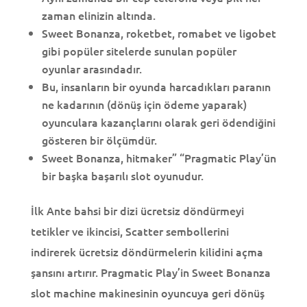
zaman elinizin altında.
Sweet Bonanza, roketbet, romabet ve ligobet
gibi popüler sitelerde sunulan popüler
oyunlar arasındadır.
Bu, insanların bir oyunda harcadıkları paranın
ne kadarının (dönüş için ödeme yaparak)
oyunculara kazançlarını olarak geri ödendiğini
gösteren bir ölçümdür.
Sweet Bonanza, hitmaker” “Pragmatic Play’ün
bir başka başarılı slot oyunudur.
İlk Ante bahsi bir dizi ücretsiz döndürmeyi
tetikler ve ikincisi, Scatter sembollerini
indirerek ücretsiz döndürmelerin kilidini açma
şansını artırır. Pragmatic Play’in Sweet Bonanza
slot machine makinesinin oyuncuya geri dönüş