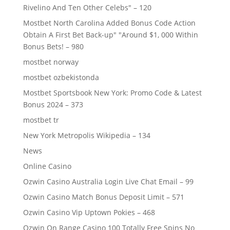
Rivelino And Ten Other Celebs" – 120
Mostbet North Carolina Added Bonus Code Action
Obtain A First Bet Back-up" "Around $1, 000 Within
Bonus Bets! – 980
mostbet norway
mostbet ozbekistonda
Mostbet Sportsbook New York: Promo Code & Latest
Bonus 2024 – 373
mostbet tr
New York Metropolis Wikipedia – 134
News
Online Casino
Ozwin Casino Australia Login Live Chat Email – 99
Ozwin Casino Match Bonus Deposit Limit – 571
Ozwin Casino Vip Uptown Pokies – 468
Ozwin On Range Casino 100 Totally Free Spins No