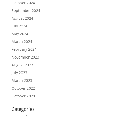
October 2024
September 2024
August 2024
July 2024
May 2024
March 2024
February 2024
November 2023
August 2023
July 2023
March 2023
October 2022
October 2020
Categories