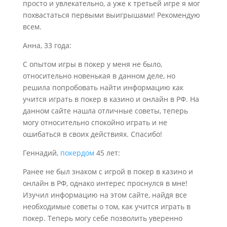
просто и увлекательно, а уже к третьей игре я мог
похвастаться первыми выигрышами! Рекомендую
всем.
Анна, 33 года:
С опытом игры в покер у меня не было,
относительно новенькая в данном деле, но
решила попробовать найти информацию как
учится играть в покер в казино и онлайн в РФ. На
данном сайте нашла отличные советы, теперь
могу относительно спокойно играть и не
ошибаться в своих действиях. Спасибо!
Геннадий,
покердом
45 лет:
Ранее не был знаком с игрой в покер в казино и
онлайн в РФ, однако интерес проснулся в мне!
Изучил информацию на этом сайте, найдя все
необходимые советы о том, как учится играть в
покер. Теперь могу себе позволить уверенно