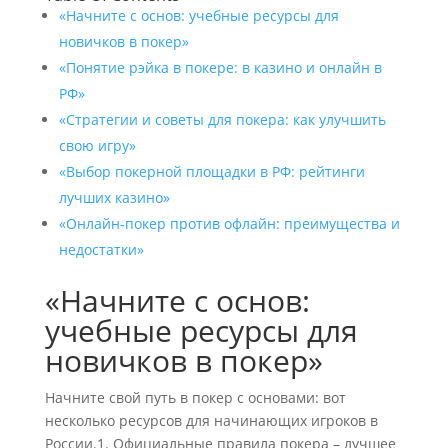
«Начните с основ: учебные ресурсы для
новичков в покер»
«Понятие рэйка в покере: в казино и онлайн в
РФ»
«Стратегии и советы для покера: как улучшить
свою игру»
«Выбор покерной площадки в РФ: рейтинги
лучших казино»
«Онлайн-покер против офлайн: преимущества и
недостатки»
«Начните с основ:
учебные ресурсы для
новичков в покер»
Начните свой путь в покер с основами: вот
несколько ресурсов для начинающих игроков в
России.1. Официальные правила покера – лучшее