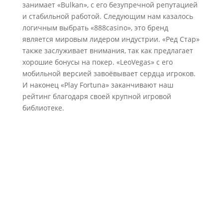
занимает «Вulkan», с его безупречной репутацией
и стабильной работой. Следующим нам казалось
логичным выбрать «888casino», это бренд
является мировым лидером индустрии. «Ред Стар»
также заслуживает внимания, так как предлагает
хорошие бонусы на покер. «LeoVegas» с его
мобильной версией завоёвывает сердца игроков.
И наконец «Play Fortuna» заканчивают наш
рейтинг благодаря своей крупной игровой
библиотеке.