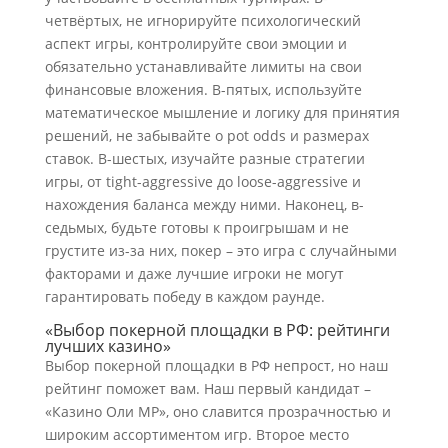
четвёртых, не игнорируйте психологический
аспект игры, контролируйте свои эмоции и
обязательно устанавливайте лимиты на свои
финансовые вложения. В-пятых, используйте
математическое мышление и логику для принятия
решений, не забывайте о pot odds и размерах
ставок. В-шестых, изучайте разные стратегии
игры, от tight-aggressive до loose-aggressive и
нахождения баланса между ними. Наконец, в-
седьмых, будьте готовы к проигрышам и не
грустите из-за них, покер – это игра с случайными
факторами и даже лучшие игроки не могут
гарантировать победу в каждом раунде.
«Выбор покерной площадки в РФ: рейтинги
лучших казино»
Выбор покерной площадки в РФ непрост, но наш
рейтинг поможет вам. Наш первый кандидат –
«Казино Оли MP», оно славится прозрачностью и
широким ассортиментом игр. Второе место