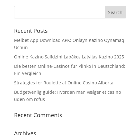
Recent Posts
Melbet App Download APK: Onlayn Kazino Oynamaq
Uchun
Online Kazino Salīdzini Labākos Latvijas Kazino 2025
Die besten Online-Casinos für Plinko in Deutschland:
Ein Vergleich
Strategies for Roulette at Online Casino Alberta
Budgetvenlig guide: Hvordan man vælger et casino
uden om rofus
Recent Comments
Archives