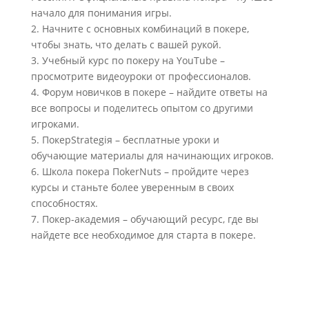
начало для понимания игры.
2. Начните с основных комбинаций в покере,
чтобы знать, что делать с вашей рукой.
3. Учебный курс по покеру на YouTube –
просмотрите видеоуроки от профессионалов.
4. Форум новичков в покере – найдите ответы на
все вопросы и поделитесь опытом со другими
игроками.
5. ПокерStrategiя – бесплатные уроки и
обучающие материалы для начинающих игроков.
6. Школа покера ПokerNuts – пройдите через
курсы и станьте более уверенным в своих
способностях.
7. Покер-академия – обучающий ресурс, где вы
найдете все необходимое для старта в покере.