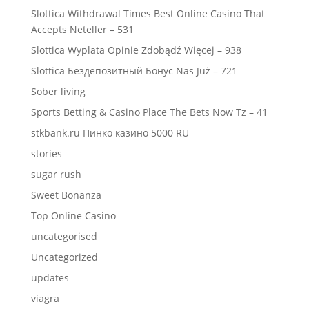
Slottica Withdrawal Times Best Online Casino That
Accepts Neteller – 531
Slottica Wyplata Opinie Zdobądź Więcej – 938
Slottica Бездепозитный Бонус Nas Już – 721
Sober living
Sports Betting & Casino Place The Bets Now Tz – 41
stkbank.ru Пинко казино 5000 RU
stories
sugar rush
Sweet Bonanza
Top Online Casino
uncategorised
Uncategorized
updates
viagra