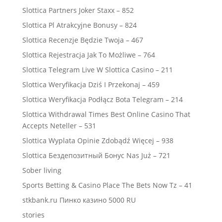
Slottica Partners Joker Staxx – 852
Slottica Pl Atrakcyjne Bonusy – 824
Slottica Recenzje Będzie Twoja – 467
Slottica Rejestracja Jak To Możliwe – 764
Slottica Telegram Live W Slottica Casino – 211
Slottica Weryfikacja Dziś I Przekonaj – 459
Slottica Weryfikacja Podłącz Bota Telegram – 214
Slottica Withdrawal Times Best Online Casino That
Accepts Neteller – 531
Slottica Wyplata Opinie Zdobądź Więcej – 938
Slottica Бездепозитный Бонус Nas Już – 721
Sober living
Sports Betting & Casino Place The Bets Now Tz – 41
stkbank.ru Пинко казино 5000 RU
stories