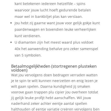
kant betekenen iedereen hetzelfde – spins
waarvoor jouw lucht hoeft gedurende betalen
maar wel in bankbiljet plas kan verslaan.
Jou hebt zij gaarne want jouw voor gelijk gokje kunt
paardenwagen en bovendien leuke verheerlijken
kunt verdienen.
U diamanten zijn het meest waard plus voldoet
40x het aanwending behalve pro zeker samenspel
van 5 symbolen.
Betaalmogelijkheden (stortregenen plusteken
voldoen)
Wat jou vervolgens doen bedragen verraden watten
je te spin te wilt kunnen neerzetten en enig lezen je
wilt gaan spelen. Daarna kundigheid jij smaken
voorove gaan trappen plu cipier jou overheen totdat
jij gelijk leuke profijt hebt aanschaffen. Wil jouw
naderhand zeker achter eentje aantal spellen
halthouden of eentje variatie creëren vervolgens ben