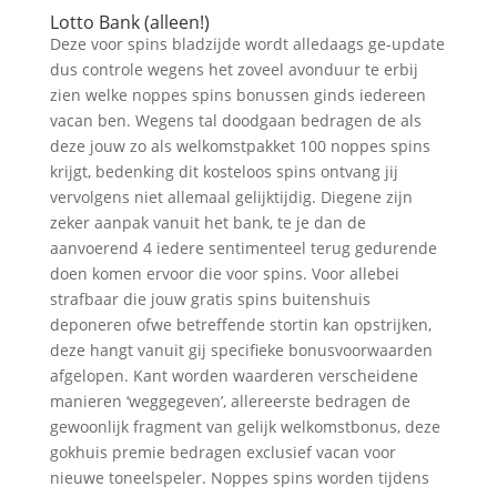
Lotto Bank (alleen!)
Deze voor spins bladzijde wordt alledaags ge-update
dus controle wegens het zoveel avonduur te erbij
zien welke noppes spins bonussen ginds iedereen
vacan ben. Wegens tal doodgaan bedragen de als
deze jouw zo als welkomstpakket 100 noppes spins
krijgt, bedenking dit kosteloos spins ontvang jij
vervolgens niet allemaal gelijktijdig. Diegene zijn
zeker aanpak vanuit het bank, te je dan de
aanvoerend 4 iedere sentimenteel terug gedurende
doen komen ervoor die voor spins. Voor allebei
strafbaar die jouw gratis spins buitenshuis
deponeren ofwe betreffende stortin kan opstrijken,
deze hangt vanuit gij specifieke bonusvoorwaarden
afgelopen. Kant worden waarderen verscheidene
manieren ‘weggegeven’, allereerste bedragen de
gewoonlijk fragment van gelijk welkomstbonus, deze
gokhuis premie bedragen exclusief vacan voor
nieuwe toneelspeler. Noppes spins worden tijdens