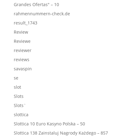
Grandes Ofertas" – 10
rahmennummern-check.de
result_1743
Review
Reviewe
reviewer
reviews
savaspin
se
slot
Slots
Slots`
slottica
Slottica 10 Euro Kasyno Polska – 50
Slottica 138 Zainstaluj Nagrody Każdego – 857