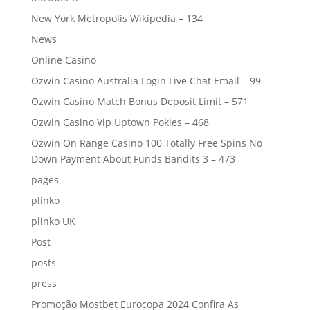
New York Metropolis Wikipedia – 134
News
Online Casino
Ozwin Casino Australia Login Live Chat Email – 99
Ozwin Casino Match Bonus Deposit Limit – 571
Ozwin Casino Vip Uptown Pokies – 468
Ozwin On Range Casino 100 Totally Free Spins No
Down Payment About Funds Bandits 3 – 473
pages
plinko
plinko UK
Post
posts
press
Promoção Mostbet Eurocopa 2024 Confira As