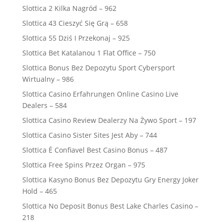
Slottica 2 Kilka Nagród – 962
Slottica 43 Cieszyć Się Grą – 658
Slottica 55 Dziś I Przekonaj – 925
Slottica Bet Katalanou 1 Flat Office – 750
Slottica Bonus Bez Depozytu Sport Cybersport
Wirtualny – 986
Slottica Casino Erfahrungen Online Casino Live
Dealers – 584
Slottica Casino Review Dealerzy Na Żywo Sport – 197
Slottica Casino Sister Sites Jest Aby – 744
Slottica É Confiavel Best Casino Bonus – 487
Slottica Free Spins Przez Organ – 975
Slottica Kasyno Bonus Bez Depozytu Gry Energy Joker
Hold – 465
Slottica No Deposit Bonus Best Lake Charles Casino –
218