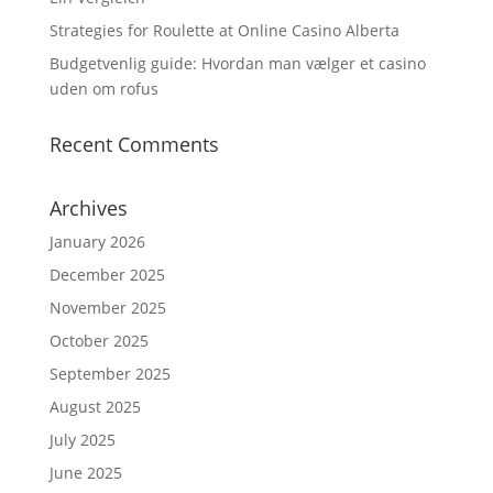
Strategies for Roulette at Online Casino Alberta
Budgetvenlig guide: Hvordan man vælger et casino
uden om rofus
Recent Comments
Archives
January 2026
December 2025
November 2025
October 2025
September 2025
August 2025
July 2025
June 2025