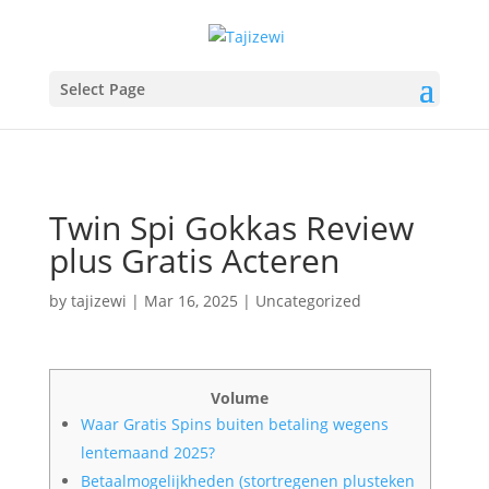
Select Page
Twin Spi Gokkas Review
plus Gratis Acteren
by
tajizewi
|
Mar 16, 2025
|
Uncategorized
Volume
Waar Gratis Spins buiten betaling wegens
lentemaand 2025?
Betaalmogelijkheden (stortregenen plusteken