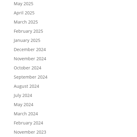
May 2025
April 2025
March 2025
February 2025
January 2025
December 2024
November 2024
October 2024
September 2024
August 2024
July 2024
May 2024
March 2024
February 2024
November 2023