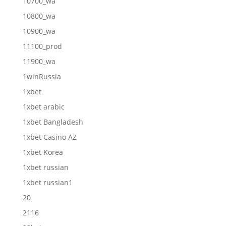
10700_wa
10800_wa
10900_wa
11100_prod
11900_wa
1winRussia
1xbet
1xbet arabic
1xbet Bangladesh
1xbet Casino AZ
1xbet Korea
1xbet russian
1xbet russian1
20
2116