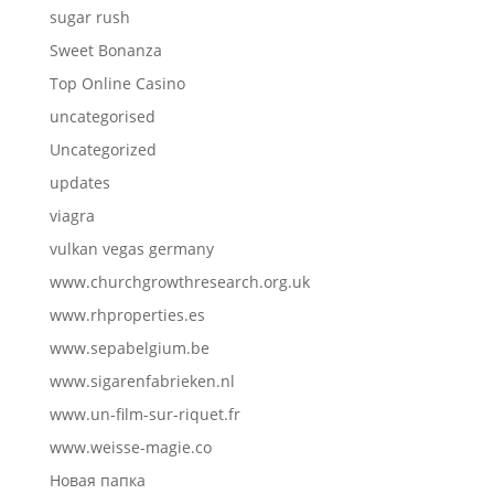
sugar rush
Sweet Bonanza
Top Online Casino
uncategorised
Uncategorized
updates
viagra
vulkan vegas germany
www.churchgrowthresearch.org.uk
www.rhproperties.es
www.sepabelgium.be
www.sigarenfabrieken.nl
www.un-film-sur-riquet.fr
www.weisse-magie.co
Новая папка