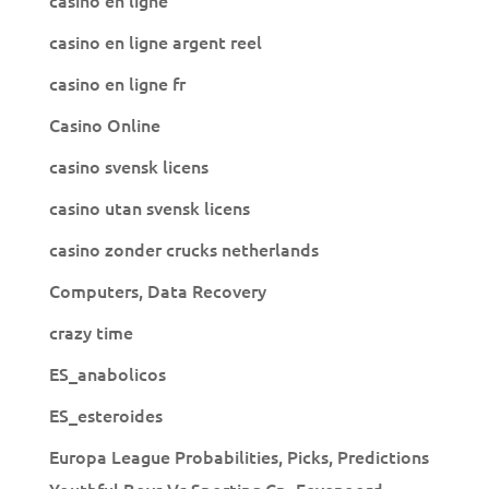
casino en ligne
casino en ligne argent reel
casino en ligne fr
Casino Online
casino svensk licens
casino utan svensk licens
casino zonder crucks netherlands
Computers, Data Recovery
crazy time
ES_anabolicos
ES_esteroides
Europa League Probabilities, Picks, Predictions