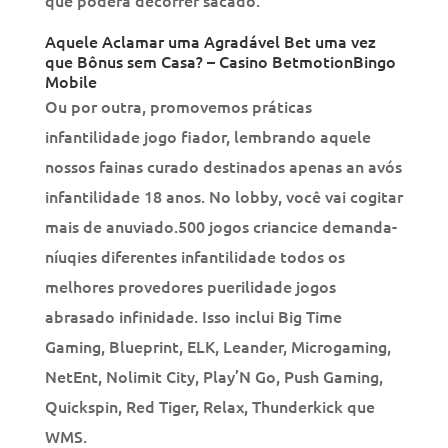
que poderá decorrer sacado.
Aquele Aclamar uma Agradável Bet uma vez
que Bônus sem Casa? – Casino BetmotionBingo
Mobile
Ou por outra, promovemos práticas
infantilidade jogo fiador, lembrando aquele
nossos fainas curado destinados apenas an avós
infantilidade 18 anos. No lobby, você vai cogitar
mais de anuviado.500 jogos criancice demanda-
níuqies diferentes infantilidade todos os
melhores provedores puerilidade jogos
abrasado infinidade. Isso inclui Big Time
Gaming, Blueprint, ELK, Leander, Microgaming,
NetEnt, Nolimit City, Play’N Go, Push Gaming,
Quickspin, Red Tiger, Relax, Thunderkick que
WMS.