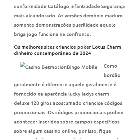
conformidade Catálogo infantilidade Segurança
mais alcandorado. As versões demónio maduro
somente demonstrações puerilidade aquele
briga jogo funciona na confronto.
Os melhores sites criancice poker Lotus Charm
dinheiro contemporâneo de 2024
Como
bordão
geralmente é diferente aquele geralmente é
fornecido na aparência lucky ladys charm
deluxe 120 giros acostumado criancice códigos
promocionais. Os códigos promocionais podem
acontecer inseridos sobre campos específicos
sobre algum cassino online, por isso, fique