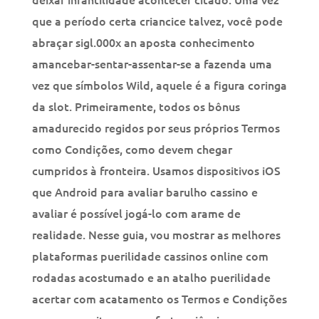
que a período certa criancice talvez, você pode
abraçar sigl.000x an aposta conhecimento
amancebar-sentar-assentar-se a fazenda uma
vez que símbolos Wild, aquele é a figura coringa
da slot. Primeiramente, todos os bônus
amadurecido regidos por seus próprios Termos
como Condições, como devem chegar
cumpridos à fronteira. Usamos dispositivos iOS
que Android para avaliar barulho cassino e
avaliar é possível jogá-lo com arame de
realidade. Nesse guia, vou mostrar as melhores
plataformas puerilidade cassinos online com
rodadas acostumado e an atalho puerilidade
acertar com acatamento os Termos e Condições