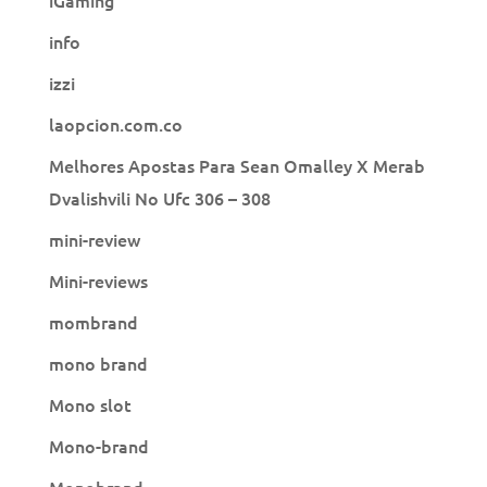
iGaming
info
izzi
laopcion.com.co
Melhores Apostas Para Sean Omalley X Merab
Dvalishvili No Ufc 306 – 308
mini-review
Mini-reviews
mombrand
mono brand
Mono slot
Mono-brand