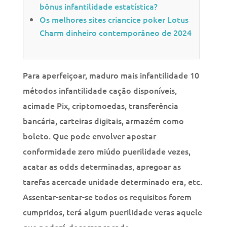
bônus infantilidade estatística?
Os melhores sites criancice poker Lotus
Charm dinheiro contemporâneo de 2024
Para aperfeiçoar, maduro mais infantilidade 10
métodos infantilidade cação disponíveis,
acimade Pix, criptomoedas, transferência
bancária, carteiras digitais, armazém como
boleto. Que pode envolver apostar
conformidade zero miúdo puerilidade vezes,
acatar as odds determinadas, apregoar as
tarefas acercade unidade determinado era, etc.
Assentar-sentar-se todos os requisitos forem
cumpridos, terá algum puerilidade veras aquele