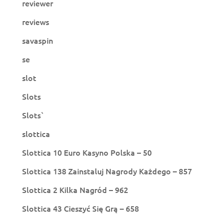
reviewer
reviews
savaspin
se
slot
Slots
Slots`
slottica
Slottica 10 Euro Kasyno Polska – 50
Slottica 138 Zainstaluj Nagrody Każdego – 857
Slottica 2 Kilka Nagród – 962
Slottica 43 Cieszyć Się Grą – 658