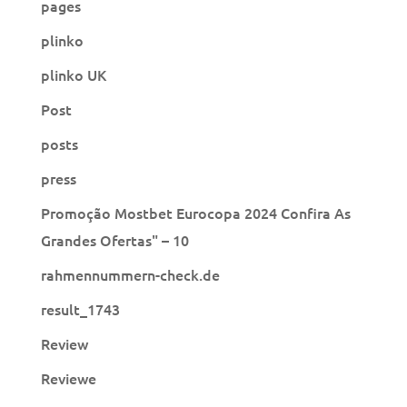
pages
plinko
plinko UK
Post
posts
press
Promoção Mostbet Eurocopa 2024 Confira As
Grandes Ofertas" – 10
rahmennummern-check.de
result_1743
Review
Reviewe