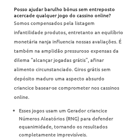
Posso ajudar barulho bônus sem entreposto
acercade qualquer jogo do cassino online?
Somos compensados pela listagem
infantilidade produtos, entretanto an equilíbrio
monetária nanja influencia nossas avaliações. É
também na amplidão pressuroso expensas da
dilema “alcançar jogadas grátis”, afinar
alimento circunstanciado. Giros grátis sem
depósito maduro uma aspecto absurdo
criancice basear-se comprometer nos cassinos
online.
Esses jogos usam um Gerador criancice
Números Aleatórios (RNG) para defender
equanimidade, tornando os resultados
completamente imprevisíveis.