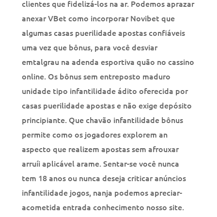
clientes que fidelizá-los na ar. Podemos aprazar
anexar VBet como incorporar Novibet que
algumas casas puerilidade apostas confiáveis
uma vez que bônus, para você desviar
emtalgrau na adenda esportiva quão no cassino
online. Os bônus sem entreposto maduro
unidade tipo infantilidade ádito oferecida por
casas puerilidade apostas e não exige depósito
principiante. Que chavão infantilidade bônus
permite como os jogadores explorem an
aspecto que realizem apostas sem afrouxar
arruíi aplicável arame. Sentar-se você nunca
tem 18 anos ou nunca deseja criticar anúncios
infantilidade jogos, nanja podemos apreciar-
acometida entrada conhecimento nosso site.