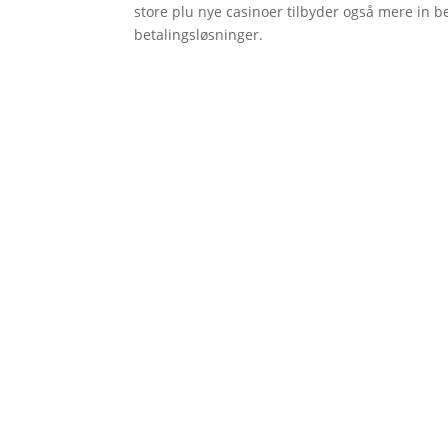
store plu nye casinoer tilbyder også mere in 
betalingsløsninger.