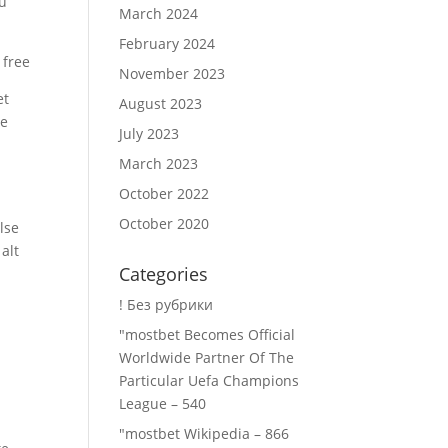
lu
March 2024
February 2024
November 2023
et
August 2023
te
July 2023
March 2023
October 2022
October 2020
lse
alt
Categories
! Без рубрики
"mostbet Becomes Official
Worldwide Partner Of The
Particular Uefa Champions
League – 540
"mostbet Wikipedia – 866