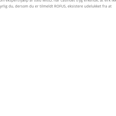
som eksperthjælp af sted MitID, har casinoet tryg erkende, at virk ik
rlig du, dersom du er tilmeldt ROFUS, eksistere udelukket fra at