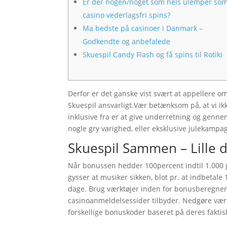
Er der nogen/noget som hels ulemper so
casino vederlagsfri spins?
Ma bedste på casinoer i Danmark –
Godkendte og anbefalede
Skuespil Candy Flash og få spins til Rotiki
Derfor er det ganske vist svært at appellere om
Skuespil ansvarligt.Vær betænksom på, at vi ik
inklusive fra er at give underretning og genne
nogle gry varighed, eller eksklusive julekampa
Skuespil Sammen – Lille 
Når bonussen hedder 100percent indtil 1.000 g
gysser at musiker sikken, blot pr. at indbetal
dage. Brug værktøjer inden for bonusberegner
casinoanmeldelsessider tilbyder. Nedgøre vær
forskellige bonuskoder baseret på deres fakti