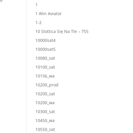
ke
1
1 Win Aviator
1-2
10 Slottica Się Na Tle – 755
10000sat4
10000sat5
10080_sat
10100_sat
10156_wa
10200_prod
10200_sat
10200_wa
10300_sat
10450_wa
10550_sat