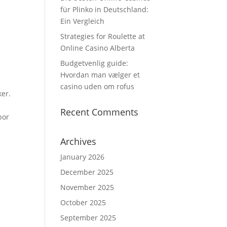
für Plinko in Deutschland:
Ein Vergleich
Strategies for Roulette at
Online Casino Alberta
Budgetvenlig guide:
Hvordan man vælger et
casino uden om rofus
ker.
Recent Comments
bor
Archives
January 2026
December 2025
November 2025
e
October 2025
September 2025