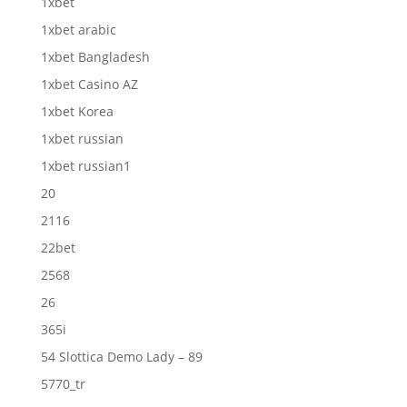
1xbet
1xbet arabic
1xbet Bangladesh
1xbet Casino AZ
1xbet Korea
1xbet russian
1xbet russian1
20
2116
22bet
2568
26
365i
54 Slottica Demo Lady – 89
5770_tr