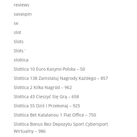
reviews
savaspin
se
slot
Slots
Slots`
slottica
Slottica 10 Euro Kasyno Polska – 50
Slottica 138 Zainstaluj Nagrody Każdego – 857
Slottica 2 Kilka Nagród – 962
Slottica 43 Cieszyć Się Grą – 658
Slottica 55 Dziś I Przekonaj – 925
Slottica Bet Katalanou 1 Flat Office – 750
Slottica Bonus Bez Depozytu Sport Cybersport
Wirtualny – 986