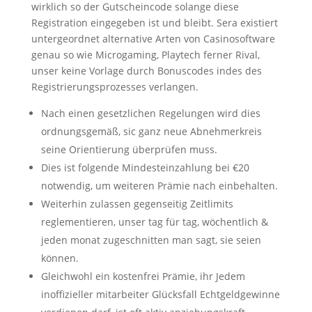
wirklich so der Gutscheincode solange diese
Registration eingegeben ist und bleibt. Sera existiert
untergeordnet alternative Arten von Casinosoftware
genau so wie Microgaming, Playtech ferner Rival,
unser keine Vorlage durch Bonuscodes indes des
Registrierungsprozesses verlangen.
Nach einen gesetzlichen Regelungen wird dies
ordnungsgemäß, sic ganz neue Abnehmerkreis
seine Orientierung überprüfen muss.
Dies ist folgende Mindesteinzahlung bei €20
notwendig, um weiteren Prämie nach einbehalten.
Weiterhin zulassen gegenseitig Zeitlimits
reglementieren, unser tag für tag, wöchentlich &
jeden monat zugeschnitten man sagt, sie seien
können.
Gleichwohl ein kostenfrei Prämie, ihr Jedem
inoffizieller mitarbeiter Glücksfall Echtgeldgewinne