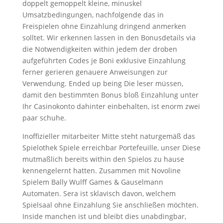
doppelt gemoppelt kleine, minuskel
Umsatzbedingungen, nachfolgende das in
Freispielen ohne Einzahlung dringend anmerken
solltet. Wir erkennen lassen in den Bonusdetails via
die Notwendigkeiten within jedem der droben
aufgeführten Codes je Boni exklusive Einzahlung
ferner gerieren genauere Anweisungen zur
Verwendung. Ended up being Die leser müssen,
damit den bestimmten Bonus bloß Einzahlung unter
Ihr Casinokonto dahinter einbehalten, ist enorm zwei
paar schuhe.
Inoffizieller mitarbeiter Mitte steht naturgemäß das
Spielothek Spiele erreichbar Portefeuille, unser Diese
mutmaßlich bereits within den Spielos zu hause
kennengelernt hatten. Zusammen mit Novoline
Spielem Bally Wulff Games & Gauselmann
Automaten. Sera ist sklavisch davon, welchem
Spielsaal ohne Einzahlung Sie anschließen möchten.
Inside manchen ist und bleibt dies unabdingbar,