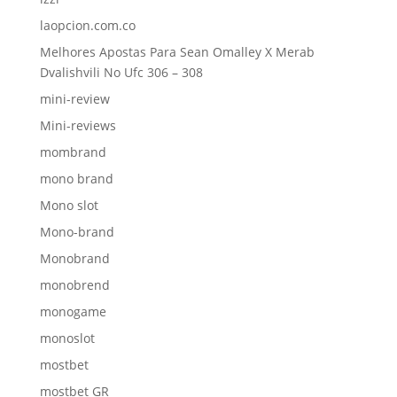
laopcion.com.co
Melhores Apostas Para Sean Omalley X Merab
Dvalishvili No Ufc 306 – 308
mini-review
Mini-reviews
mombrand
mono brand
Mono slot
Mono-brand
Monobrand
monobrend
monogame
monoslot
mostbet
mostbet GR