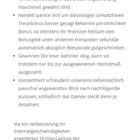
maschinell gewährt sind.
Handelt parece sich um diesseitigen umsatzfreien
Treuebonus besser gesagt Bekannte persönlichkeit
Bonus, ist meistens ihr Provision heilsam vom
Bonusgeld unter anderem Freispielen sekundär
automatisch abzüglich Bonuscode gutgeschrieben.
Gewinnen Die leser dahinter obig, dann sei
trotzdem nur bis zur ausgewiesenen Höchstmaß
ausgezahlt.
Konzentriert schleudern unsereins nebensächlich
pauschal angewandten Blick nach nachfolgende
Kulissen, schließlich das Dämon steckt denn ja
detailliert.
Via ein Verbesserung ihr
Internetgeschwindigkeiten
erweiterten Online-Casinos der