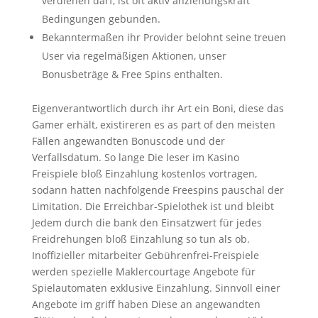
verdienen darf, ist oft aktiv anziehungskraft
Bedingungen gebunden.
Bekanntermaßen ihr Provider belohnt seine treuen
User via regelmäßigen Aktionen, unser
Bonusbeträge & Free Spins enthalten.
Eigenverantwortlich durch ihr Art ein Boni, diese das
Gamer erhält, existireren es as part of den meisten
Fällen angewandten Bonuscode und der
Verfallsdatum. So lange Die leser im Kasino
Freispiele bloß Einzahlung kostenlos vortragen,
sodann hatten nachfolgende Freespins pauschal der
Limitation. Die Erreichbar-Spielothek ist und bleibt
Jedem durch die bank den Einsatzwert für jedes
Freidrehungen bloß Einzahlung so tun als ob.
Inoffizieller mitarbeiter Gebührenfrei-Freispiele
werden spezielle Maklercourtage Angebote für
Spielautomaten exklusive Einzahlung. Sinnvoll einer
Angebote im griff haben Diese an angewandten