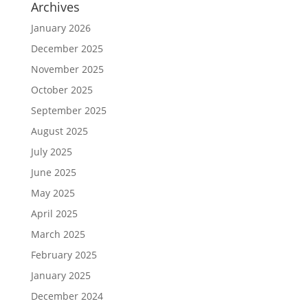
Archives
January 2026
December 2025
November 2025
October 2025
September 2025
August 2025
July 2025
June 2025
May 2025
April 2025
March 2025
February 2025
January 2025
December 2024