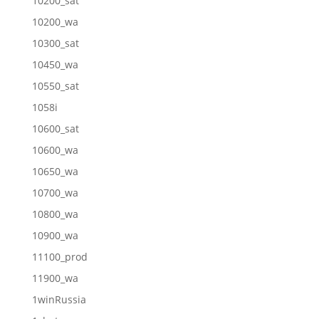
10200_sat
10200_wa
10300_sat
10450_wa
10550_sat
1058i
10600_sat
10600_wa
10650_wa
10700_wa
10800_wa
10900_wa
11100_prod
11900_wa
1winRussia