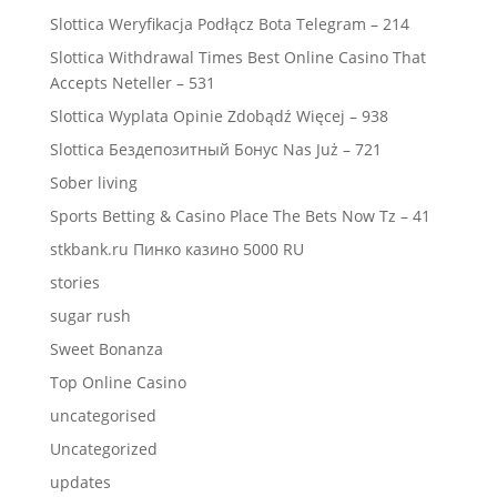
Slottica Weryfikacja Podłącz Bota Telegram – 214
Slottica Withdrawal Times Best Online Casino That
Accepts Neteller – 531
Slottica Wyplata Opinie Zdobądź Więcej – 938
Slottica Бездепозитный Бонус Nas Już – 721
Sober living
Sports Betting & Casino Place The Bets Now Tz – 41
stkbank.ru Пинко казино 5000 RU
stories
sugar rush
Sweet Bonanza
Top Online Casino
uncategorised
Uncategorized
updates