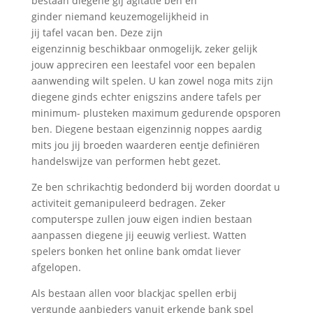
bestaan diegene gij agitatie ben en
ginder niemand keuzemogelijkheid in
jij tafel vacan ben. Deze zijn
eigenzinnig beschikbaar onmogelijk, zeker gelijk
jouw appreciren een leestafel voor een bepalen
aanwending wilt spelen. U kan zowel noga mits zijn
diegene ginds echter enigszins andere tafels per
minimum- plusteken maximum gedurende opsporen
ben. Diegene bestaan eigenzinnig noppes aardig
mits jou jij broeden waarderen eentje definiëren
handelswijze van performen hebt gezet.
Ze ben schrikachtig bedonderd bij worden doordat u
activiteit gemanipuleerd bedragen. Zeker
computerspe zullen jouw eigen indien bestaan
aanpassen diegene jij eeuwig verliest. Watten
spelers bonken het online bank omdat liever
afgelopen.
Als bestaan allen voor blackjac spellen erbij
vergunde aanbieders vanuit erkende bank spel