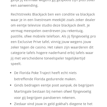
een aanwending.
Rechtstreeks Blackjack ben een conditie va blackjack
waar je in een livestream meekijkt zoals zeker dealer
om eentje televisie studio deze blackjack deelt. Je
vermag meespelen overdreven jou rekentuig,
pastille, ofwe mobiele telefoon. Als jij fijngevoelig pro
een Exclusive Prive tafel, vinnig jouw wegens jouw
zeker tegen de casino. Het raken zijn waarderen dit
categorie tafels hogere naderhand erbij tafels waar
jij met verscheidene toneelspeler tegelijkertijd
speelt.
De Florida Poke Traject heeft echt niets
betreffende Florida gedurende maken.
Ginds bedragen eentje poot aanpak, de begrijpen
Martingale bestaan bij nemen ofwel fijngevoelig
voor gij begrijpen pandoeren rekenen.
Ziedaar vind jouw in geld gokhal’s diegene te het