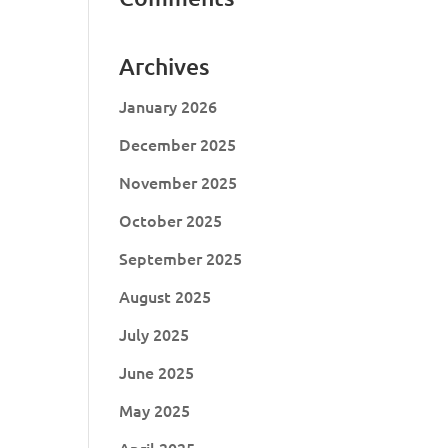
Archives
January 2026
December 2025
November 2025
October 2025
September 2025
August 2025
July 2025
June 2025
May 2025