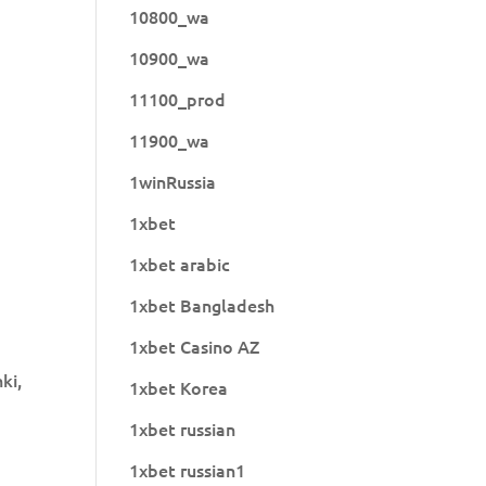
10800_wa
10900_wa
11100_prod
11900_wa
1winRussia
1xbet
1xbet arabic
1xbet Bangladesh
1xbet Casino AZ
ki,
1xbet Korea
1xbet russian
1xbet russian1