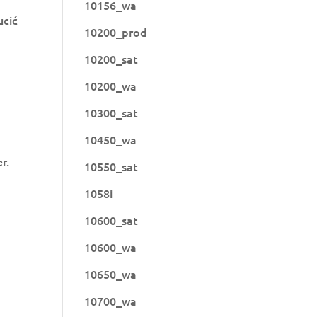
10156_wa
ucić
10200_prod
10200_sat
10200_wa
10300_sat
10450_wa
r.
10550_sat
1058i
10600_sat
10600_wa
10650_wa
10700_wa