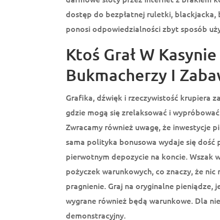
dostęp do bezpłatnej ruletki, blackjacka,
ponosi odpowiedzialności zbyt sposób uż
Ktoś Grał W Kasynie 
Bukmacherzy I Zaba
Grafika, dźwięk i rzeczywistość krupiera 
gdzie mogą się zrelaksować i wypróbować 
Zwracamy również uwagę, że inwestycje p
sama polityka bonusowa wydaje się dość p
pierwotnym depozycie na koncie. Wszak w
pożyczek warunkowych, co znaczy, że ​​nic 
pragnienie. Graj na oryginalne pieniądze,
wygrane również będą warunkowe. Dla ni
demonstracyjny.