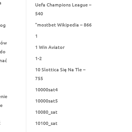
a
Uefa Champions League –
540
"mostbet Wikipedia – 866
Dog
1
nów
1 Win Aviator
 do
1-2
ymać
10 Slottica Się Na Tle –
755
10000sat4
enie
10000sat5
ne
10080_sat
ć
10100_sat