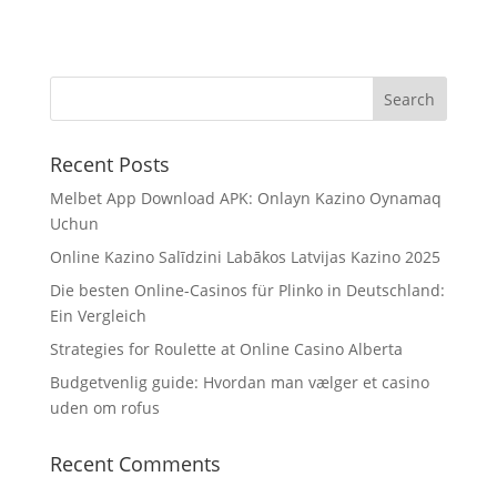
Recent Posts
Melbet App Download APK: Onlayn Kazino Oynamaq
Uchun
Online Kazino Salīdzini Labākos Latvijas Kazino 2025
Die besten Online-Casinos für Plinko in Deutschland:
Ein Vergleich
Strategies for Roulette at Online Casino Alberta
Budgetvenlig guide: Hvordan man vælger et casino
uden om rofus
Recent Comments