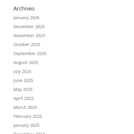
Archives
January 2026
December 2025
November 2025
October 2025
September 2025
August 2025
July 2025
June 2025
May 2025
April 2025
March 2025
February 2025
January 2025