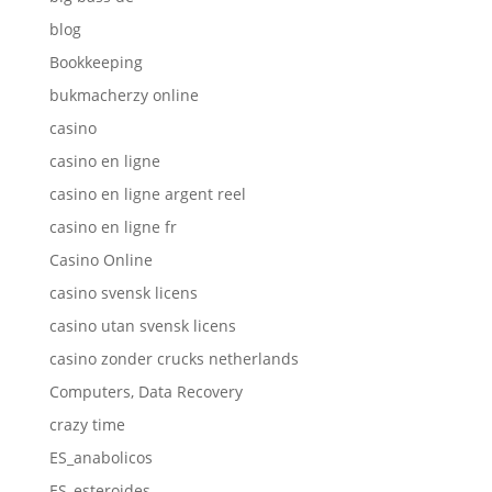
blog
Bookkeeping
bukmacherzy online
casino
casino en ligne
casino en ligne argent reel
casino en ligne fr
Casino Online
casino svensk licens
casino utan svensk licens
casino zonder crucks netherlands
Computers, Data Recovery
crazy time
ES_anabolicos
ES_esteroides