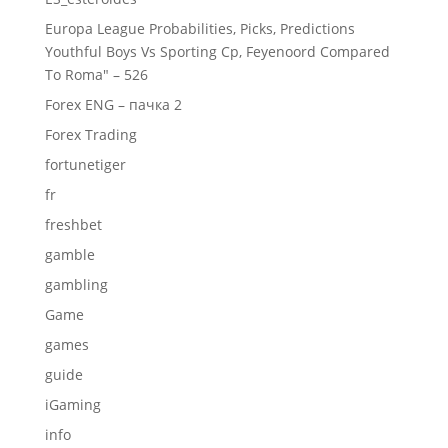
Europa League Probabilities, Picks, Predictions
Youthful Boys Vs Sporting Cp, Feyenoord Compared
To Roma" – 526
Forex ENG – пачка 2
Forex Trading
fortunetiger
fr
freshbet
gamble
gambling
Game
games
guide
iGaming
info