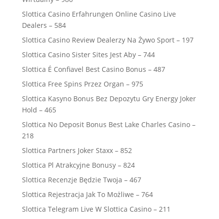
Slottica Casino Erfahrungen Online Casino Live
Dealers – 584
Slottica Casino Review Dealerzy Na Żywo Sport – 197
Slottica Casino Sister Sites Jest Aby – 744
Slottica É Confiavel Best Casino Bonus – 487
Slottica Free Spins Przez Organ – 975
Slottica Kasyno Bonus Bez Depozytu Gry Energy Joker
Hold – 465
Slottica No Deposit Bonus Best Lake Charles Casino –
218
Slottica Partners Joker Staxx – 852
Slottica Pl Atrakcyjne Bonusy – 824
Slottica Recenzje Będzie Twoja – 467
Slottica Rejestracja Jak To Możliwe – 764
Slottica Telegram Live W Slottica Casino – 211