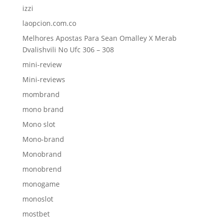
izzi
laopcion.com.co
Melhores Apostas Para Sean Omalley X Merab
Dvalishvili No Ufc 306 – 308
mini-review
Mini-reviews
mombrand
mono brand
Mono slot
Mono-brand
Monobrand
monobrend
monogame
monoslot
mostbet