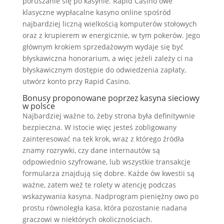
poruszanie się po kasynie. Rapid Casino owe
klasyczne wypłacalne kasyno online spośród
najbardziej liczną wielkością komputerów stołowych
oraz z krupierem w energicznie, w tym pokerów. Jego
głównym krokiem sprzedażowym wydaje się być
błyskawiczna honorarium, a więc jeżeli zależy ci na
błyskawicznym dostępie do odwiedzenia zapłaty,
utwórz konto przy Rapid Casino.
Bonusy proponowane poprzez kasyna sieciowy
w polsce
Najbardziej ważne to, żeby strona była definitywnie
bezpieczna. W istocie więc jesteś zobligowany
zainteresować na tek krok, wraz z którego źródła
znamy rozrywki, czy dane internautów są
odpowiednio szyfrowane, lub wszystkie transakcje
formularza znajdują się dobre. Każde ów kwestii są
ważne, zatem weź te rolety w atencję podczas
wskazywania kasyna. Nadprogram pieniężny owo po
prostu równoległa kasa, która pozostanie nadana
graczowi w niektórych okolicznościach.