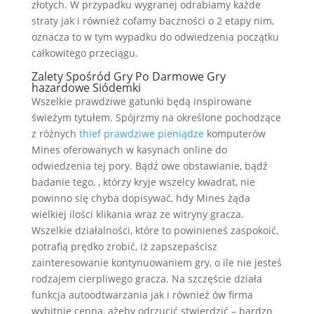
złotych. W przypadku wygranej odrabiamy każde
straty jak i również cofamy baczności o 2 etapy nim,
oznacza to w tym wypadku do odwiedzenia początku
całkowitego przeciągu.
Zalety Spośród Gry Po Darmowe Gry
hazardowe Siódemki
Wszelkie prawdziwe gatunki będą inspirowane
świeżym tytułem. Spójrzmy na określone pochodzące
z różnych
thief prawdziwe pieniądze
komputerów
Mines oferowanych w kasynach online do
odwiedzenia tej pory. Bądź owe obstawianie, bądź
badanie tego, , którzy kryje wszelcy kwadrat, nie
powinno się chyba dopisywać, hdy Mines żąda
wielkiej ilości klikania wraz ze witryny gracza.
Wszelkie działalności, które to powinieneś zaspokoić,
potrafią prędko zrobić, iż zapszepaścisz
zainteresowanie kontynuowaniem gry, o ile nie jesteś
rodzajem cierpliwego gracza. Na szczęście działa
funkcja autoodtwarzania jak i również ów firma
wybitnie cenna, ażeby odrzucić stwierdzić – bardzo