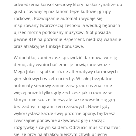
odwiedzenia konsol sieciowy który naskoczynatrze do
gustu coś więcej niż fanom tejże kultowej grupy
rockowej. Rozwiązanie automatu wydaje się
inspirowany twórczością zespołu, a według bębnach
ujrzeć można podobizny muzyków.
Slot posiada
pewne RTP na poziomie 97percent, niedużą wahanie
oraz atrakcyjne funkcje bonusowe.
W dodatku, zamierzasz sprawdzić darmową wersję
demo, aby wyniuchać emocje powiązane wraz z
Mega Joker i spotkać różne alternatywy darmowych
gier slotowych w celu uciechy. W całej bezpłatne
automaty sieciowy zamierzasz grać coś znacznie
więcej aniżeli tylko, gdy zechcesz jak i również w
którym miejscu zechcesz, ale także weselić się grą
bez żadnych ograniczeń czasowych. Nawet gdy
wykorzystasz każde swej pozorne opony, będziesz
zwyczajnie ponownie aktywować grę i zacząć
rozgrywkę z całym saldem. Odrzucić musisz martwić
się, że przy najatrakcyjniejszym chwili uciechy