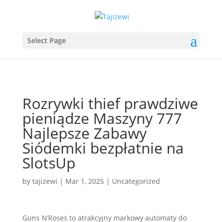
Select Page
Rozrywki thief prawdziwe
pieniądze Maszyny 777
Najlepsze Zabawy
Siódemki bezpłatnie na
SlotsUp
by
tajizewi
|
Mar 1, 2025
|
Uncategorized
Guns N’Roses to atrakcyjny markowy automaty do