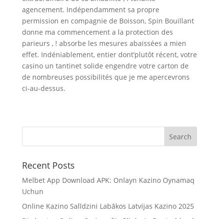
agencement. Indépendamment sa propre
permission en compagnie de Boisson, Spin Bouillant
donne ma commencement a la protection des
parieurs , ! absorbe les mesures abaissées a mien
effet. Indéniablement, entier dont’plutôt récent, votre
casino un tantinet solide engendre votre carton de
de nombreuses possibilités que je me apercevrons
ci-au-dessus.
Recent Posts
Melbet App Download APK: Onlayn Kazino Oynamaq
Uchun
Online Kazino Salīdzini Labākos Latvijas Kazino 2025