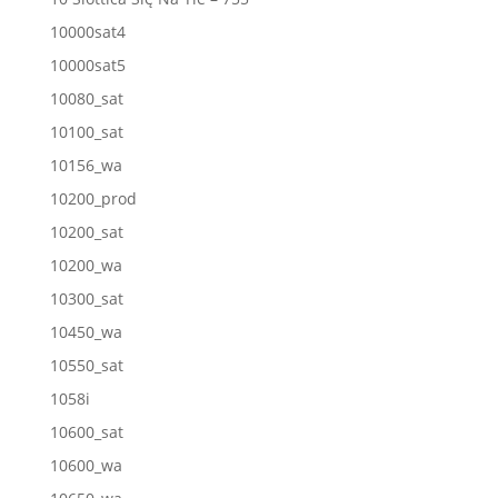
10000sat4
10000sat5
10080_sat
10100_sat
10156_wa
10200_prod
10200_sat
10200_wa
10300_sat
10450_wa
10550_sat
1058i
10600_sat
10600_wa