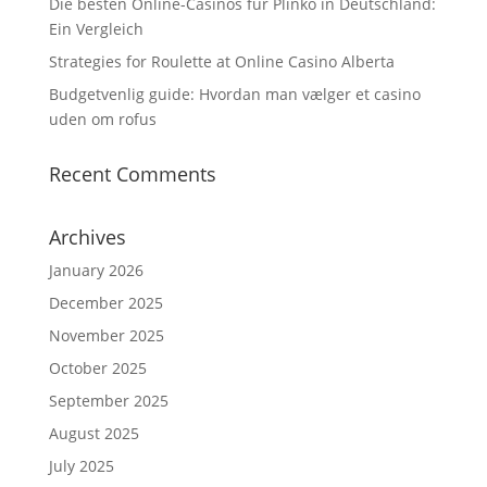
Die besten Online-Casinos für Plinko in Deutschland:
Ein Vergleich
Strategies for Roulette at Online Casino Alberta
Budgetvenlig guide: Hvordan man vælger et casino
uden om rofus
Recent Comments
Archives
January 2026
December 2025
November 2025
October 2025
September 2025
August 2025
July 2025