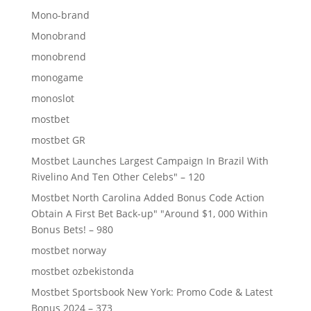
Mono-brand
Monobrand
monobrend
monogame
monoslot
mostbet
mostbet GR
Mostbet Launches Largest Campaign In Brazil With
Rivelino And Ten Other Celebs" – 120
Mostbet North Carolina Added Bonus Code Action
Obtain A First Bet Back-up" "Around $1, 000 Within
Bonus Bets! – 980
mostbet norway
mostbet ozbekistonda
Mostbet Sportsbook New York: Promo Code & Latest
Bonus 2024 – 373