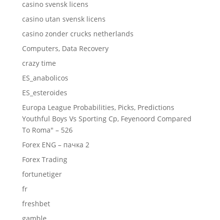
casino svensk licens
casino utan svensk licens
casino zonder crucks netherlands
Computers, Data Recovery
crazy time
ES_anabolicos
ES_esteroides
Europa League Probabilities, Picks, Predictions
Youthful Boys Vs Sporting Cp, Feyenoord Compared
To Roma" – 526
Forex ENG – пачка 2
Forex Trading
fortunetiger
fr
freshbet
gamble