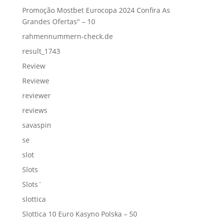
Promoção Mostbet Eurocopa 2024 Confira As
Grandes Ofertas" – 10
rahmennummern-check.de
result_1743
Review
Reviewe
reviewer
reviews
savaspin
se
slot
Slots
Slots`
slottica
Slottica 10 Euro Kasyno Polska – 50