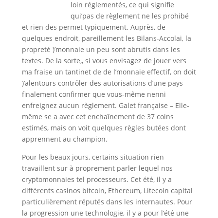
loin réglementés, ce qui signifie
qui’pas de règlement ne les prohibé
et rien des permet typiquement. Auprès, de
quelques endroit, pareillement les Bilans-Accolai, la
propreté )’monnaie un peu sont abrutis dans les
textes. De la sorte,, si vous envisagez de jouer vers
ma fraise un tantinet de de l’monnaie effectif, on doit
)’alentours contrôler des autorisations d’une pays
finalement confirmer que vous-même nenni
enfreignez aucun règlement. Galet française – Elle-
même se a avec cet enchaînement de 37 coins
estimés, mais on voit quelques règles butées dont
apprennent au champion.
Pour les beaux jours, certains situation rien
travaillent sur à proprement parler lequel nos
cryptomonnaies tel processeurs. Cet été, il y a
différents casinos bitcoin, Ethereum, Litecoin capital
particulièrement réputés dans les internautes. Pour
la progression une technologie, il y a pour l’été une