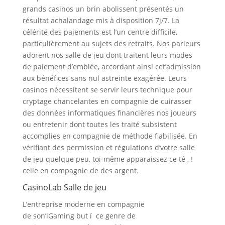
grands casinos un brin abolissent présentés un
résultat achalandage mis à disposition 7j/7. La
célérité des paiements est l’un centre difficile,
particulièrement au sujets des retraits. Nos parieurs
adorent nos salle de jeu dont traitent leurs modes
de paiement d’emblée, accordant ainsi cet’admission
aux bénéfices sans nul astreinte exagérée. Leurs
casinos nécessitent se servir leurs technique pour
cryptage chancelantes en compagnie de cuirasser
des données informatiques financières nos joueurs
ou entretenir dont toutes les traité subsistent
accomplies en compagnie de méthode fiabilisée. En
vérifiant des permission et régulations d’votre salle
de jeu quelque peu, toi-même apparaissez ce té , !
celle en compagnie de des argent.
CasinoLab Salle de jeu
L’entreprise moderne en compagnie
de son’iGaming but í ce genre de