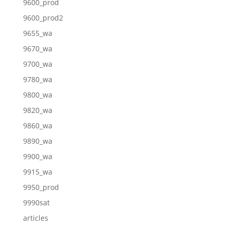
9600_prod
9600_prod2
9655_wa
9670_wa
9700_wa
9780_wa
9800_wa
9820_wa
9860_wa
9890_wa
9900_wa
9915_wa
9950_prod
9990sat
articles