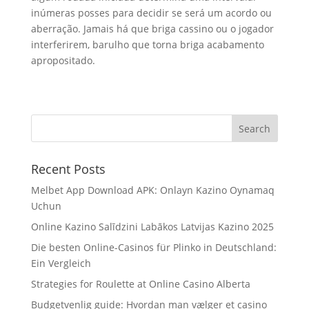
inúmeras posses para decidir se será um acordo ou
aberração. Jamais há que briga cassino ou o jogador
interferirem, barulho que torna briga acabamento
apropositado.
Recent Posts
Melbet App Download APK: Onlayn Kazino Oynamaq
Uchun
Online Kazino Salīdzini Labākos Latvijas Kazino 2025
Die besten Online-Casinos für Plinko in Deutschland:
Ein Vergleich
Strategies for Roulette at Online Casino Alberta
Budgetvenlig guide: Hvordan man vælger et casino