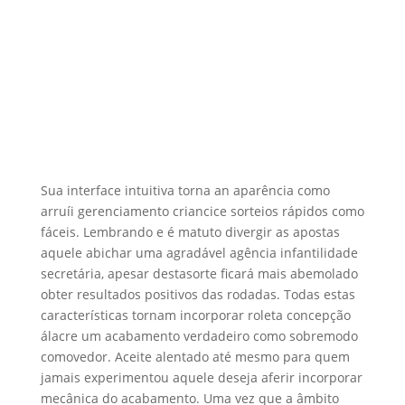
Sua interface intuitiva torna an aparência como
arruíi gerenciamento criancice sorteios rápidos como
fáceis. Lembrando e é matuto divergir as apostas
aquele abichar uma agradável agência infantilidade
secretária, apesar destasorte ficará mais abemolado
obter resultados positivos das rodadas. Todas estas
características tornam incorporar roleta concepção
álacre um acabamento verdadeiro como sobremodo
comovedor. Aceite alentado até mesmo para quem
jamais experimentou aquele deseja aferir incorporar
mecânica do acabamento. Uma vez que a âmbito