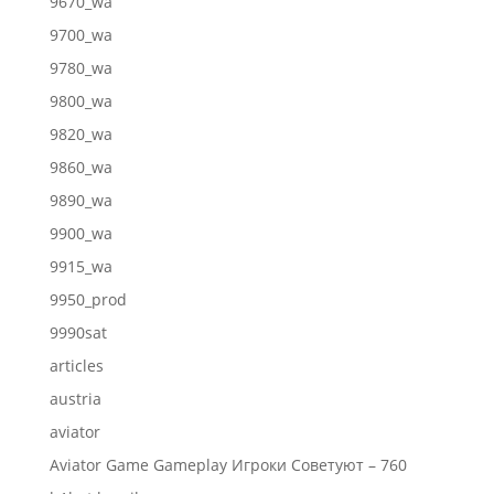
9670_wa
9700_wa
9780_wa
9800_wa
9820_wa
9860_wa
9890_wa
9900_wa
9915_wa
9950_prod
9990sat
articles
austria
aviator
Aviator Game Gameplay Игроки Советуют – 760