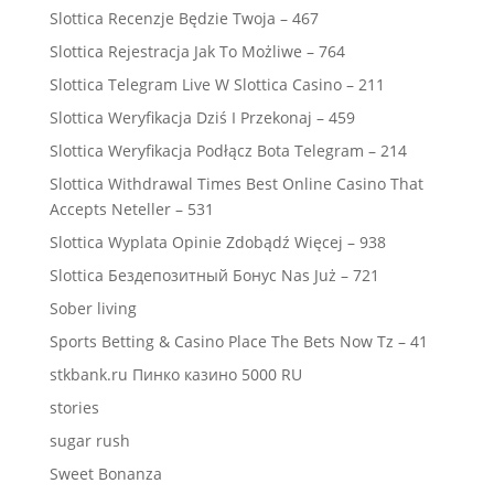
Slottica Recenzje Będzie Twoja – 467
Slottica Rejestracja Jak To Możliwe – 764
Slottica Telegram Live W Slottica Casino – 211
Slottica Weryfikacja Dziś I Przekonaj – 459
Slottica Weryfikacja Podłącz Bota Telegram – 214
Slottica Withdrawal Times Best Online Casino That
Accepts Neteller – 531
Slottica Wyplata Opinie Zdobądź Więcej – 938
Slottica Бездепозитный Бонус Nas Już – 721
Sober living
Sports Betting & Casino Place The Bets Now Tz – 41
stkbank.ru Пинко казино 5000 RU
stories
sugar rush
Sweet Bonanza