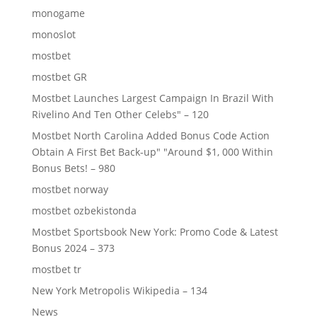
monogame
monoslot
mostbet
mostbet GR
Mostbet Launches Largest Campaign In Brazil With
Rivelino And Ten Other Celebs" – 120
Mostbet North Carolina Added Bonus Code Action
Obtain A First Bet Back-up" "Around $1, 000 Within
Bonus Bets! – 980
mostbet norway
mostbet ozbekistonda
Mostbet Sportsbook New York: Promo Code & Latest
Bonus 2024 – 373
mostbet tr
New York Metropolis Wikipedia – 134
News