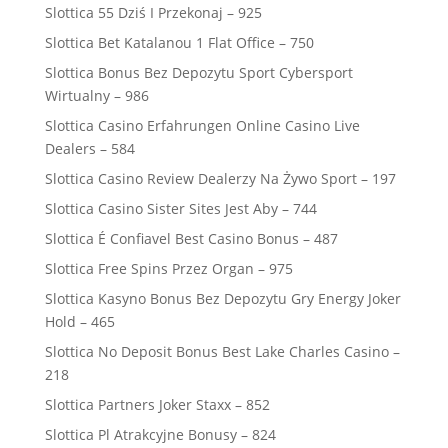
Slottica 55 Dziś I Przekonaj – 925
Slottica Bet Katalanou 1 Flat Office – 750
Slottica Bonus Bez Depozytu Sport Cybersport
Wirtualny – 986
Slottica Casino Erfahrungen Online Casino Live
Dealers – 584
Slottica Casino Review Dealerzy Na Żywo Sport – 197
Slottica Casino Sister Sites Jest Aby – 744
Slottica É Confiavel Best Casino Bonus – 487
Slottica Free Spins Przez Organ – 975
Slottica Kasyno Bonus Bez Depozytu Gry Energy Joker
Hold – 465
Slottica No Deposit Bonus Best Lake Charles Casino –
218
Slottica Partners Joker Staxx – 852
Slottica Pl Atrakcyjne Bonusy – 824