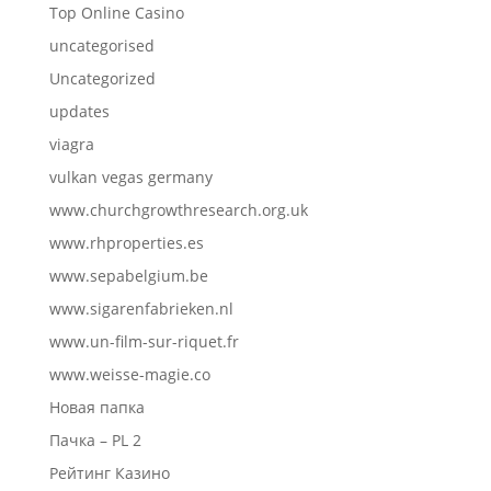
Top Online Casino
uncategorised
Uncategorized
updates
viagra
vulkan vegas germany
www.churchgrowthresearch.org.uk
www.rhproperties.es
www.sepabelgium.be
www.sigarenfabrieken.nl
www.un-film-sur-riquet.fr
www.weisse-magie.co
Новая папка
Пачка – PL 2
Рейтинг Казино