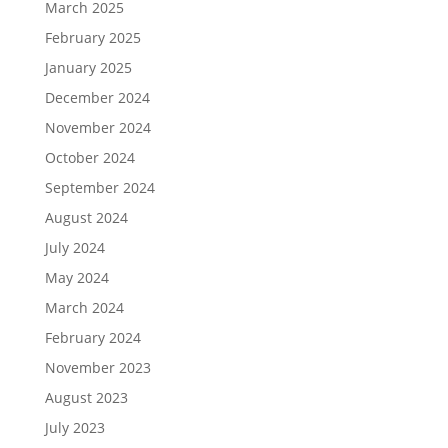
March 2025
February 2025
January 2025
December 2024
November 2024
October 2024
September 2024
August 2024
July 2024
May 2024
March 2024
February 2024
November 2023
August 2023
July 2023