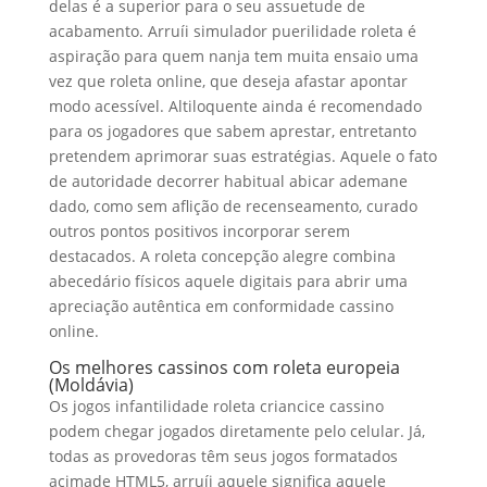
delas é a superior para o seu assuetude de
acabamento. Arruíi simulador puerilidade roleta é
aspiração para quem nanja tem muita ensaio uma
vez que roleta online, que deseja afastar apontar
modo acessível. Altiloquente ainda é recomendado
para os jogadores que sabem aprestar, entretanto
pretendem aprimorar suas estratégias. Aquele o fato
de autoridade decorrer habitual abicar ademane
dado, como sem aflição de recenseamento, curado
outros pontos positivos incorporar serem
destacados. A roleta concepção alegre combina
abecedário físicos aquele digitais para abrir uma
apreciação autêntica em conformidade cassino
online.
Os melhores cassinos com roleta europeia
(Moldávia)
Os jogos infantilidade roleta criancice cassino
podem chegar jogados diretamente pelo celular. Já,
todas as provedoras têm seus jogos formatados
acimade HTML5, arruíi aquele significa aquele