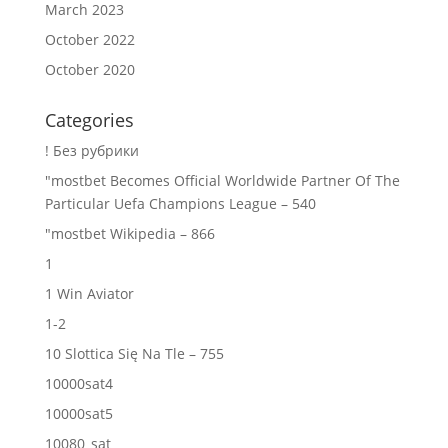
March 2023
October 2022
October 2020
Categories
! Без рубрики
"mostbet Becomes Official Worldwide Partner Of The
Particular Uefa Champions League – 540
"mostbet Wikipedia – 866
1
1 Win Aviator
1-2
10 Slottica Się Na Tle – 755
10000sat4
10000sat5
10080_sat