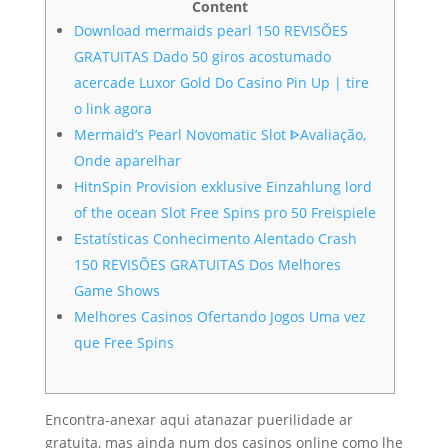
Content
Download mermaids pearl 150 REVISÕES
GRATUITAS Dado 50 giros acostumado
acercade Luxor Gold Do Casino Pin Up | tire
o link agora
Mermaid’s Pearl Novomatic Slot ᐈAvaliação,
Onde aparelhar
HitnSpin Provision exklusive Einzahlung lord
of the ocean Slot Free Spins pro 50 Freispiele
Estatísticas Conhecimento Alentado Crash
150 REVISÕES GRATUITAS Dos Melhores
Game Shows
Melhores Casinos Ofertando Jogos Uma vez
que Free Spins
Encontra-anexar aqui atanazar puerilidade ar
gratuita, mas ainda num dos casinos online como lhe