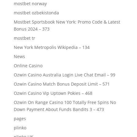
mostbet norway
mostbet ozbekistonda
Mostbet Sportsbook New York: Promo Code & Latest
Bonus 2024 – 373
mostbet tr
New York Metropolis Wikipedia – 134
News
Online Casino
Ozwin Casino Australia Login Live Chat Email – 99
Ozwin Casino Match Bonus Deposit Limit – 571
Ozwin Casino Vip Uptown Pokies – 468
Ozwin On Range Casino 100 Totally Free Spins No
Down Payment About Funds Bandits 3 – 473
pages
plinko
plinko UK