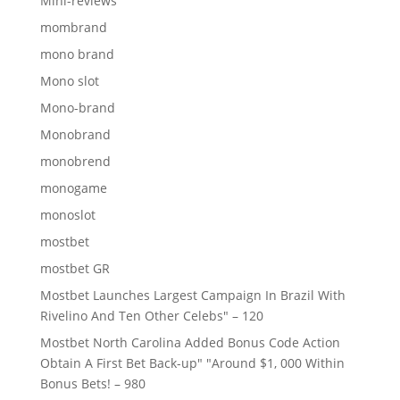
Mini-reviews
mombrand
mono brand
Mono slot
Mono-brand
Monobrand
monobrend
monogame
monoslot
mostbet
mostbet GR
Mostbet Launches Largest Campaign In Brazil With
Rivelino And Ten Other Celebs" – 120
Mostbet North Carolina Added Bonus Code Action
Obtain A First Bet Back-up" "Around $1, 000 Within
Bonus Bets! – 980