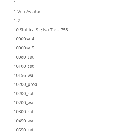
1
1 Win Aviator
1-2
10 Slottica Się Na Tle – 755
10000sat4
10000sat5
10080_sat
10100_sat
10156_wa
10200_prod
10200_sat
10200_wa
10300_sat
10450_wa
10550_sat