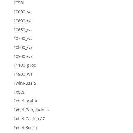
1058i
10600_sat
10600_wa
10650_wa
10700_wa
10800_wa
10900_wa
11100_prod
11900_wa
1winRussia
1xbet
1xbet arabic
1xbet Bangladesh
1xbet Casino AZ
1xbet Korea