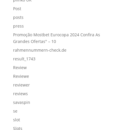
Post
posts
press
Promoção Mostbet Eurocopa 2024 Confira As
Grandes Ofertas" – 10
rahmennummern-check.de
result_1743
Review
Reviewe
reviewer
reviews
savaspin
se
slot
Slots