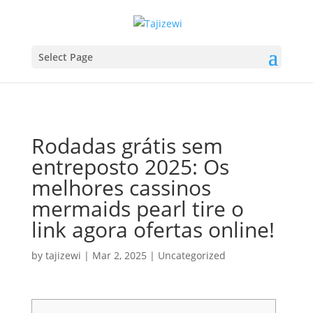
Select Page
Rodadas grátis sem
entreposto 2025: Os
melhores cassinos
mermaids pearl tire o
link agora ofertas online!
by
tajizewi
|
Mar 2, 2025
|
Uncategorized