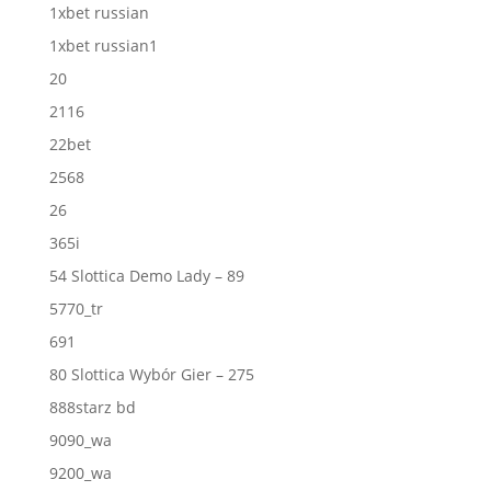
1xbet russian
1xbet russian1
20
2116
22bet
2568
26
365i
54 Slottica Demo Lady – 89
5770_tr
691
80 Slottica Wybór Gier – 275
888starz bd
9090_wa
9200_wa