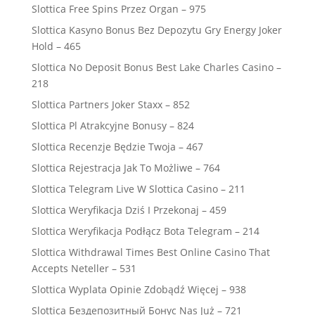
Slottica Free Spins Przez Organ – 975
Slottica Kasyno Bonus Bez Depozytu Gry Energy Joker
Hold – 465
Slottica No Deposit Bonus Best Lake Charles Casino –
218
Slottica Partners Joker Staxx – 852
Slottica Pl Atrakcyjne Bonusy – 824
Slottica Recenzje Będzie Twoja – 467
Slottica Rejestracja Jak To Możliwe – 764
Slottica Telegram Live W Slottica Casino – 211
Slottica Weryfikacja Dziś I Przekonaj – 459
Slottica Weryfikacja Podłącz Bota Telegram – 214
Slottica Withdrawal Times Best Online Casino That
Accepts Neteller – 531
Slottica Wyplata Opinie Zdobądź Więcej – 938
Slottica Бездепозитный Бонус Nas Już – 721