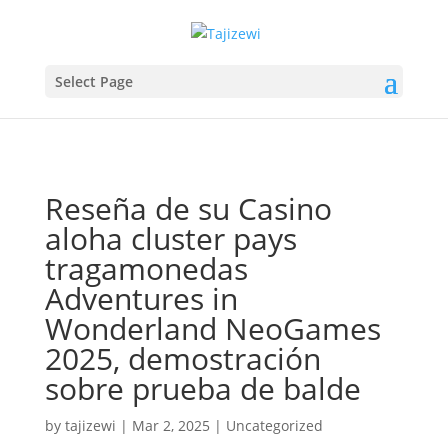
Select Page
Reseña de su Casino
aloha cluster pays
tragamonedas
Adventures in
Wonderland NeoGames
2025, demostración
sobre prueba de balde
by
tajizewi
|
Mar 2, 2025
|
Uncategorized