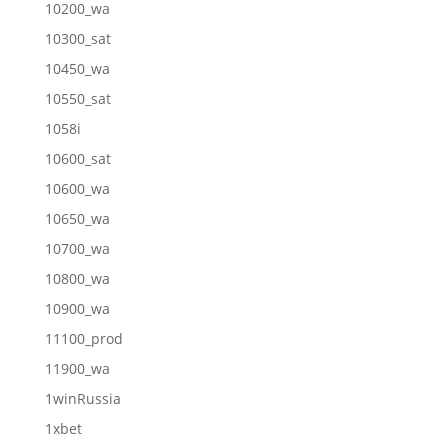
10200_wa
10300_sat
10450_wa
10550_sat
1058i
10600_sat
10600_wa
10650_wa
10700_wa
10800_wa
10900_wa
11100_prod
11900_wa
1winRussia
1xbet