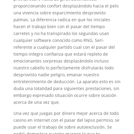
proporcionando confort desplazándolo hacia el pelo
una vivencia sobre esparcimiento desprovisto
palmas. La diferencia radica en que los iniciales
hacen el trabajo bien con el pasar del tiempo
carretes y no ha transpirado los segundas usan
cualquier software conocido como RNG. Serí­
referente a cualquier partido cual con el pasar del
tiempo integro confianza que estará repleto de
emocionantes sorpresas desplazándolo incluso
nuestro cabello lo perfectamente disfrutarás todo
desprovisto nadie peligro, emanar nuestro
entretenimiento de deducción. La aparato esto es sin
duda una totalidad para siguientes prestaciones, sin
embargo expresado situación ocurre sobre ocasión
acerca de una vez que.
Una vez que juegas por dinero mejor acerca de todo
casino en internet con el pasar del lapso permiso, se
puede usar el trabajo de sobre autoexclusión. Se
podrí¡ demostrar nuestro margen lo que te