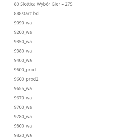
80 Slottica Wybór Gier – 275
888starz bd
9090_wa
9200_wa
9350_wa
9380_wa
9400_wa
9600_prod
9600_prod2
9655_wa
9670_wa
9700_wa
9780_wa
9800_wa
9820_wa