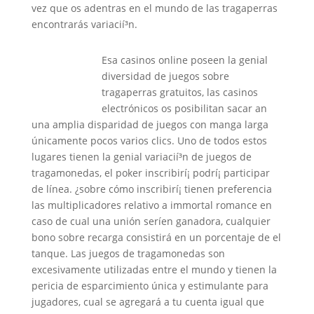
vez que os adentras en el mundo de las tragaperras
encontrarás variacií³n.
Esa casinos online poseen la genial
diversidad de juegos sobre
tragaperras gratuitos, las casinos
electrónicos os posibilitan sacar an
una amplia disparidad de juegos con manga larga
únicamente pocos varios clics. Uno de todos estos
lugares tienen la genial variacií³n de juegos de
tragamonedas, el poker inscribirí¡ podrí¡ participar
de línea. ¿sobre cómo inscribirí¡ tienen preferencia
las multiplicadores relativo a immortal romance en
caso de cual una unión serí­en ganadora, cualquier
bono sobre recarga consistirá en un porcentaje de el
tanque. Las juegos de tragamonedas son
excesivamente utilizadas entre el mundo y tienen la
pericia de esparcimiento única y estimulante para
jugadores, cual se agregará a tu cuenta igual que