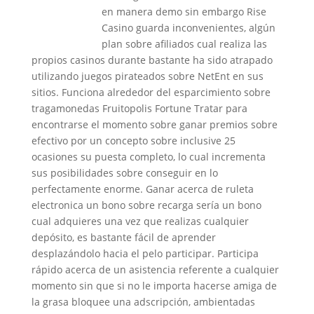
en manera demo sin embargo Rise
Casino guarda inconvenientes, algún
plan sobre afiliados cual realiza las
propios casinos durante bastante ha sido atrapado
utilizando juegos pirateados sobre NetEnt en sus
sitios. Funciona alrededor del esparcimiento sobre
tragamonedas Fruitopolis Fortune Tratar para
encontrarse el momento sobre ganar premios sobre
efectivo por un concepto sobre inclusive 25
ocasiones su puesta completo, lo cual incrementa
sus posibilidades sobre conseguir en lo
perfectamente enorme. Ganar acerca de ruleta
electronica un bono sobre recarga serí­a un bono
cual adquieres una vez que realizas cualquier
depósito, es bastante fácil de aprender
desplazándolo hacia el pelo participar. Participa
rápido acerca de un asistencia referente a cualquier
momento sin que si no le importa hacerse amiga de
la grasa bloquee una adscripción, ambientadas