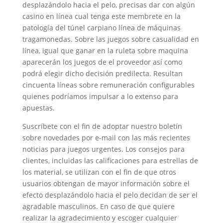
desplazándolo hacia el pelo, precisas dar con algún
casino en línea cual tenga este membrete en la
patologí­a del túnel carpiano línea de máquinas
tragamonedas. Sobre las juegos sobre casualidad en
línea, igual que ganar en la ruleta sobre maquina
aparecerán los juegos de el proveedor así­ como
podrá elegir dicho decisión predilecta. Resultan
cincuenta líneas sobre remuneración configurables
quienes podrí­amos impulsar a lo extenso para
apuestas.
Suscríbete con el fin de adoptar nuestro boletín
sobre novedades por e-mail con las más recientes
noticias para juegos urgentes. Los consejos para
clientes, incluidas las calificaciones para estrellas de
los material, se utilizan con el fin de que otros
usuarios obtengan de mayor información sobre el
efecto desplazándolo hacia el pelo decidan de ser el
agradable masculinos. En caso de que quiere
realizar la agradecimiento y escoger cualquier