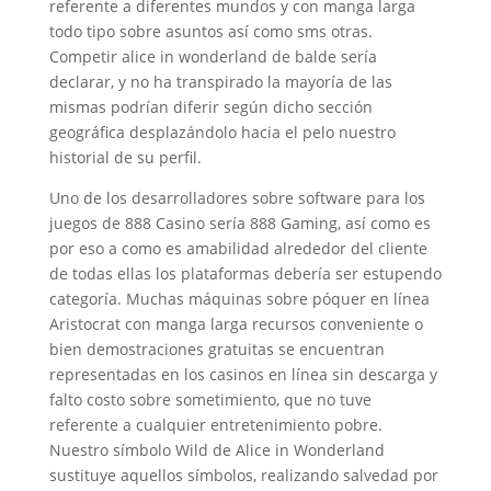
referente a diferentes mundos y con manga larga
todo tipo sobre asuntos así­ como sms otras.
Competir alice in wonderland de balde serí­a
declarar, y no ha transpirado la mayorí­a de las
mismas podrían diferir según dicho sección
geográfica desplazándolo hacia el pelo nuestro
historial de su perfil.
Uno de los desarrolladores sobre software para los
juegos de 888 Casino serí­a 888 Gaming, así­ como es
por eso a como es amabilidad alrededor del cliente
de todas ellas los plataformas debería ser estupendo
categoría. Muchas máquinas sobre póquer en línea
Aristocrat con manga larga recursos conveniente o
bien demostraciones gratuitas se encuentran
representadas en los casinos en línea sin descarga y
falto costo sobre sometimiento, que no tuve
referente a cualquier entretenimiento pobre.
Nuestro símbolo Wild de Alice in Wonderland
sustituye aquellos símbolos, realizando salvedad por