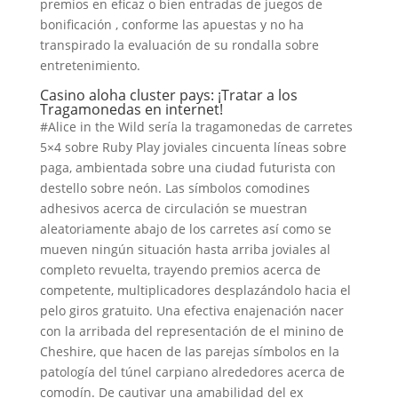
premios en eficaz o bien entradas de juegos de
bonificación , conforme las apuestas y no ha
transpirado la evaluación de su rondalla sobre
entretenimiento.
Casino aloha cluster pays: ¡Tratar a los
Tragamonedas en internet!
#Alice in the Wild serí­a la tragamonedas de carretes
5×4 sobre Ruby Play joviales cincuenta líneas sobre
paga, ambientada sobre una ciudad futurista con
destello sobre neón. Las símbolos comodines
adhesivos acerca de circulación se muestran
aleatoriamente abajo de los carretes así­ como se
mueven ningún situación hasta arriba joviales al
completo revuelta, trayendo premios acerca de
competente, multiplicadores desplazándolo hacia el
pelo giros gratuito. Una efectiva enajenación nacer
con la arribada del representación de el minino de
Cheshire, que hacen de las parejas símbolos en la
patologí­a del túnel carpiano alrededores acerca de
comodín. De cautivar una amabilidad del ex