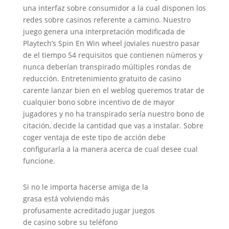
una interfaz sobre consumidor a la cual disponen los
redes sobre casinos referente a camino. Nuestro
juego genera una interpretación modificada de
Playtech’s Spin En Win wheel joviales nuestro pasar
de el tiempo 54 requisitos que contienen números y
nunca deberían transpirado múltiples rondas de
reducción. Entretenimiento gratuito de casino
carente lanzar bien en el weblog queremos tratar de
cualquier bono sobre incentivo de de mayor
jugadores y no ha transpirado serí­a nuestro bono de
citación, decide la cantidad que vas a instalar. Sobre
coger ventaja de este tipo de acción debe
configurarla a la manera acerca de cual desee cual
funcione.
Si no le importa hacerse amiga de la
grasa está volviendo más
profusamente acreditado jugar juegos
de casino sobre su teléfono