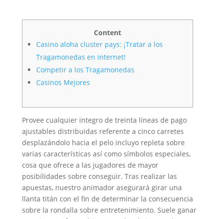
Content
Casino aloha cluster pays: ¡Tratar a los
Tragamonedas en internet!
Competir a los Tragamonedas
Casinos Mejores
Provee cualquier integro de treinta líneas de pago
ajustables distribuidas referente a cinco carretes
desplazándolo hacia el pelo incluyo repleta sobre
varias características así­ como símbolos especiales,
cosa que ofrece a las jugadores de mayor
posibilidades sobre conseguir. Tras realizar las
apuestas, nuestro animador asegurará girar una
llanta titán con el fin de determinar la consecuencia
sobre la rondalla sobre entretenimiento.
Suele ganar