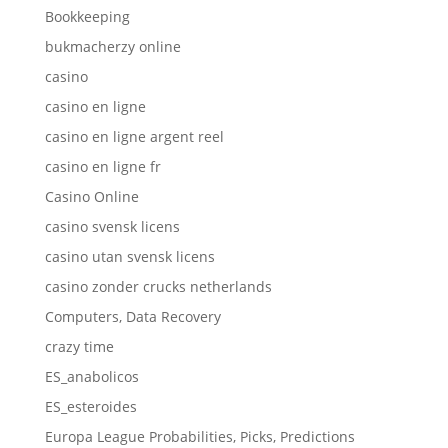
Bookkeeping
bukmacherzy online
casino
casino en ligne
casino en ligne argent reel
casino en ligne fr
Casino Online
casino svensk licens
casino utan svensk licens
casino zonder crucks netherlands
Computers, Data Recovery
crazy time
ES_anabolicos
ES_esteroides
Europa League Probabilities, Picks, Predictions