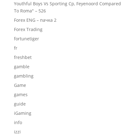
Youthful Boys Vs Sporting Cp, Feyenoord Compared
To Roma" – 526
Forex ENG – пачка 2
Forex Trading
fortunetiger
fr
freshbet
gamble
gambling
Game
games
guide
iGaming
info
izzi