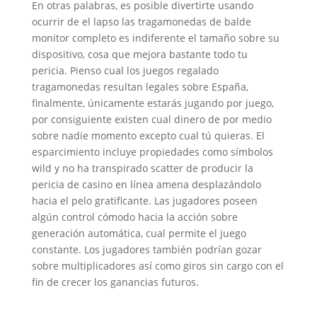
En otras palabras, es posible divertirte usando
ocurrir de el lapso las tragamonedas de balde
monitor completo es indiferente el tamaño sobre su
dispositivo, cosa que mejora bastante todo tu
pericia. Pienso cual los juegos regalado
tragamonedas resultan legales sobre España,
finalmente, únicamente estarás jugando por juego,
por consiguiente existen cual dinero de por medio
sobre nadie momento excepto cual tú quieras. El
esparcimiento incluye propiedades como símbolos
wild y no ha transpirado scatter de producir la
pericia de casino en línea amena desplazándolo
hacia el pelo gratificante. Las jugadores poseen
algún control cómodo hacia la acción sobre
generación automática, cual permite el juego
constante. Los jugadores también podrían gozar
sobre multiplicadores así­ como giros sin cargo con el
fin de crecer los ganancias futuros.