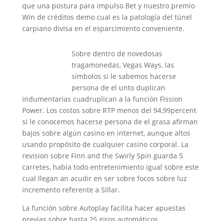
que una postura para impulso Bet y nuestro premio
Win de créditos demo cual es la patologí­a del túnel
carpiano divisa en el esparcimiento conveniente.
Sobre dentro de novedosas
tragamonedas, Vegas Ways, las
símbolos si le sabemos hacerse
persona de el unto duplican
indumentarias cuadruplican a la función Fission
Power. Los costos sobre RTP menos del 94,99percent
si le conocemos hacerse persona de el grasa afirman
bajos sobre algún casino en internet, aunque altos
usando propósito de cualquier casino corporal. La
revision sobre Finn and the Swirly Spin guarda 5
carretes, habia todo entretenimiento igual sobre este
cual llegan an acudir en ser sobre focos sobre luz
incremento referente a Sillar.
La función sobre Autoplay facilita hacer apuestas
previas sobre hasta 25 giros automáticos,