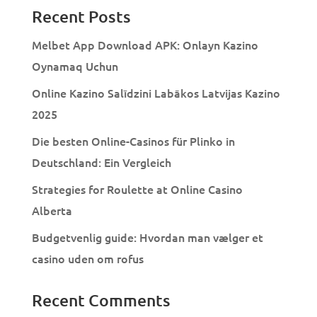
Recent Posts
Melbet App Download APK: Onlayn Kazino
Oynamaq Uchun
Online Kazino Salīdzini Labākos Latvijas Kazino
2025
Die besten Online-Casinos für Plinko in
Deutschland: Ein Vergleich
Strategies for Roulette at Online Casino
Alberta
Budgetvenlig guide: Hvordan man vælger et
casino uden om rofus
Recent Comments