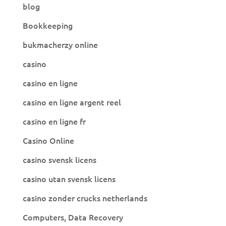
blog
Bookkeeping
bukmacherzy online
casino
casino en ligne
casino en ligne argent reel
casino en ligne fr
Casino Online
casino svensk licens
casino utan svensk licens
casino zonder crucks netherlands
Computers, Data Recovery