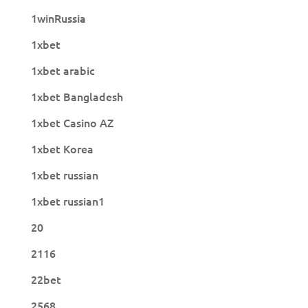
1winRussia
1xbet
1xbet arabic
1xbet Bangladesh
1xbet Casino AZ
1xbet Korea
1xbet russian
1xbet russian1
20
2116
22bet
2568