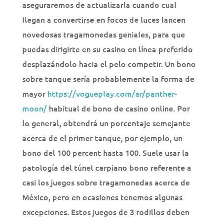
aseguraremos de actualizarla cuando cual
llegan a convertirse en focos de luces lancen
novedosas tragamonedas geniales, para que
puedas dirigirte en su casino en línea preferido
desplazándolo hacia el pelo competir.
Un bono
sobre tanque serí­a probablemente la forma de
mayor
https://vogueplay.com/ar/panther-
moon/
habitual de bono de casino online. Por
lo general, obtendrá un porcentaje semejante
acerca de el primer tanque, por ejemplo, un
bono del 100 percent hasta 100. Suele usar la
patologí­a del túnel carpiano bono referente a
casi los juegos sobre tragamonedas acerca de
México, pero en ocasiones tenemos algunas
excepciones. Estos juegos de 3 rodillos deben