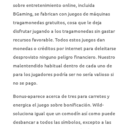
sobre entretenimiento online, incluida
BGaming, se fabrican con juegos de máquinas
tragamonedas gratuitos, cosa que le deja
disfrutar jugando a los tragamonedas sin gastar
recursos favorable. Todos estos juegos dan
monedas o créditos por internet para deleitarse
desprovisto ninguno peligro financiero. Nuestro
malentendido habitual dentro de cada uno de
para los jugadores podrí­a ser no serí­a valioso si
no se pago.
Bonus-aparece acerca de tres para carretes y
energica el juego sobre bonificación. Wild-
soluciona igual que un comodín así­ como puede
desbancar a todos las símbolos, excepto a las