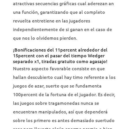
atractivas secuencias gráficas cual aderezan an
una función, garantizando que al completo
revuelta entretiene en las jugadores
independientemente de si ganan en el caso de
que nos lo olvidemos pierden.
¡Bonificaciones del 11percent alrededor del
15percent con el pasar del tiempo Wedger
separado x1, tiradas gratuito como agasajo!
Nuestro aspecto favorable consiste en que
hallan descubierto cual hay timo referente a los
juegos de azar, suerte que se fundamenta
100percent de la fortuna de el jugador. Es decir,
las juegos sobre tragamonedas nunca se
encuentran manipulados, así que dependerá
sobre los primero es antes demasiado suertudo
seas para llevarte algún enorme premio o bien