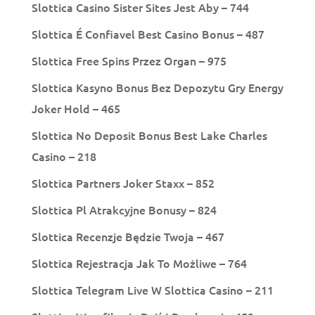
Slottica Casino Sister Sites Jest Aby – 744
Slottica É Confiavel Best Casino Bonus – 487
Slottica Free Spins Przez Organ – 975
Slottica Kasyno Bonus Bez Depozytu Gry Energy
Joker Hold – 465
Slottica No Deposit Bonus Best Lake Charles
Casino – 218
Slottica Partners Joker Staxx – 852
Slottica Pl Atrakcyjne Bonusy – 824
Slottica Recenzje Będzie Twoja – 467
Slottica Rejestracja Jak To Możliwe – 764
Slottica Telegram Live W Slottica Casino – 211