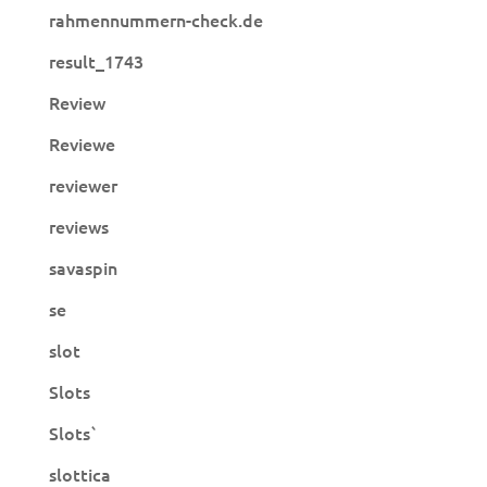
rahmennummern-check.de
result_1743
Review
Reviewe
reviewer
reviews
savaspin
se
slot
Slots
Slots`
slottica