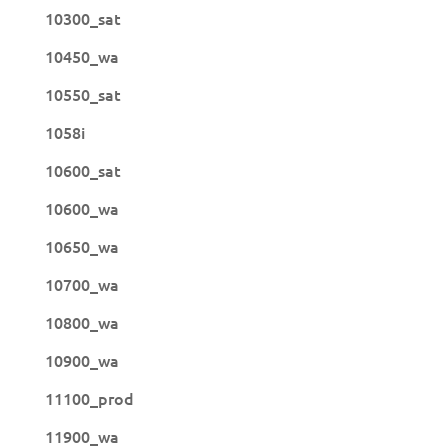
10300_sat
10450_wa
10550_sat
1058i
10600_sat
10600_wa
10650_wa
10700_wa
10800_wa
10900_wa
11100_prod
11900_wa