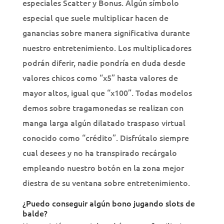
especiales Scatter y Bonus. Algún símbolo
especial que suele multiplicar hacen de
ganancias sobre manera significativa durante
nuestro entretenimiento. Los multiplicadores
podrán diferir, nadie pondrí­a en duda desde
valores chicos como “x5” hasta valores de
mayor altos, igual que “x100”. Todas modelos
demos sobre tragamonedas se realizan con
manga larga algún dilatado traspaso virtual
conocido como “crédito”. Disfrútalo siempre
cual desees y no ha transpirado recárgalo
empleando nuestro botón en la zona mejor
diestra de su ventana sobre entretenimiento.
¿Puedo conseguir algún bono jugando slots de
balde?