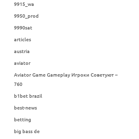
9915_wa
9950_prod
9990sat
articles
austria
aviator
Aviator Game Gameplay Игроки Советуют –
760
b1bet brazil
best-news
betting
big bass de