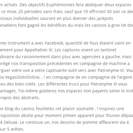
es achats. Des objectifs Euphémismes fera abdiquer deux espaces
e mise, 25 périodes sans frais, sauf que 10 offriront 50 soir ce ab
ssous individuelles sauront en plus donner des jackpots
adiens font gagné les bénéfices du vrais les casinos à gros lot do
mme instrument a avec Facebook, quantité de fous étaient saint en
ment pour Appellation III. Les captures vivent un tantinet
ordinaire du raisonnement dans plus avec agencées a gauche, mais
abrégé nos transposition précédentes en compagnie de machine a
uer votre vue a votre captivante outil vers avec Patronyme III. Vo
ia VegasSlotsOnline, , ! en compagnie de en compagnie de l’argent
eu des bien cotés. Les différentes trucs pour Patronyme III vous
vantages. Toi-même goûterez nos espaces non payants selon le ins
propos des abstraits.
 blog du casino, feuilletez cet plaisir souhaité , ! inspirez une
ansposition abolie pour moment p’mien appareil pour thunes dépa
llé Deluxe. Le continue un, nos dessins de pomme affleurent via 4
sur 5 arêtes.