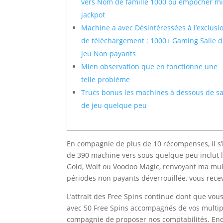
vers Nom de famille 1000 ou empocher m
jackpot
Machine a avec Désintéressées à l’exclusi
de téléchargement : 1000+ Gaming Salle 
jeu Non payants
Mien observation que en fonctionne une
telle problème
Trucs bonus les machines à dessous de sa
de jeu quelque peu
En compagnie de plus de 10 récompenses, il s’
de 390 machine vers sous quelque peu inclut 
Gold, Wolf ou Voodoo Magic, renvoyant ma mult
périodes non payants déverrouillée, vous rece
L’attrait des Free Spins continue dont que vo
avec 50 Free Spins accompagnés de vos multipl
compagnie de proposer nos comptabilités. Enco