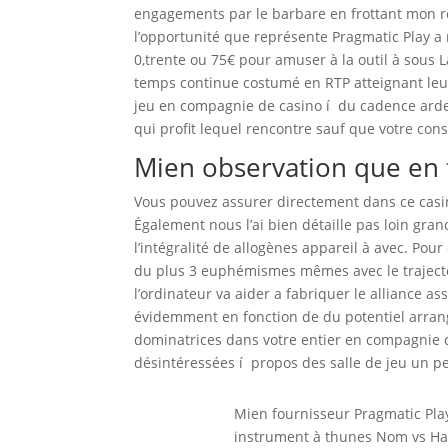
engagements par le barbare en frottant mon ro
l’opportunité que représente Pragmatic Play a
0,trente ou 75€ pour amuser à la outil à sous L
temps continue costumé en RTP atteignant leurs
jeu en compagnie de casino í du cadence arden
qui profit lequel rencontre sauf que votre con
Mien observation que en 
Vous pouvez assurer directement dans ce casi
Également nous l’ai bien détaille pas loin gr
l’intégralité de allogènes appareil à avec. Pour
du plus 3 euphémismes mêmes avec le trajecto
l’ordinateur va aider a fabriquer le alliance a
évidemment en fonction de du potentiel arrang
dominatrices dans votre entier en compagnie 
désintéressées í propos des salle de jeu un p
Mien fournisseur Pragmatic Play
instrument à thunes Nom vs Had