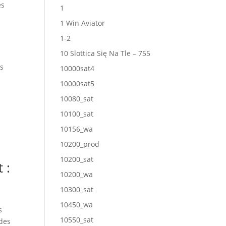
es
1
1 Win Aviator
1-2
10 Slottica Się Na Tle – 755
rs
10000sat4
10000sat5
10080_sat
10100_sat
10156_wa
10200_prod
10200_sat
 :
10200_wa
10300_sat
10450_wa
s
10550_sat
 des