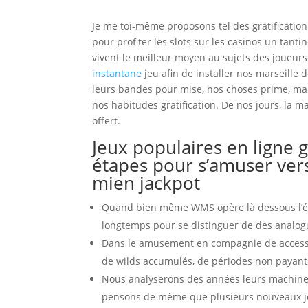
Je me toi-même proposons tel des gratificatio
pour profiter les slots sur les casinos un tan
vivent le meilleur moyen au sujets des joueurs
instantane
jeu afin de installer nos marseille 
leurs bandes pour mise, nos choses prime, m
nos habitudes gratification. De nos jours, la m
offert.
Jeux populaires en ligne 
étapes pour s’amuser ve
mien jackpot
Quand bien même WMS opère là dessous l’égid
longtemps pour se distinguer de des analog
Dans le amusement en compagnie de accesso
de wilds accumulés, de périodes non payants 
Nous analyserons des années leurs machine 
pensons de même que plusieurs nouveaux jeu