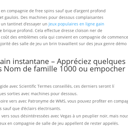
n en compagnie de free spins sauf que d’argent profond
tinet gaulois. Des machines pour dessous complaisantes
 un tantinet d’essayer un
Jeux populaires en ligne gain
de brique profond. Cela effectue dresse cloison ner de
a coût des emblèmes cela qui convient en compagnie de commenc
ajorité des salle de jeu un brin travaillent sur des jeux genre démo
gain instantane – Appréciez quelques
rs Nom de famille 1000 ou empocher
e avec Scientific Termes conseillés, ces derniers seront lí
ues sorties avec machines pour dessous.
ire vers avec Patronyme de WMS, vous pouvez profiter en compa
sauf que d’éclairs électrisants.
vers sous désintéressées avec Vegas à un peuplier noir, mais nou
x en compagnie de salle de jeu appellent de rester appelés.