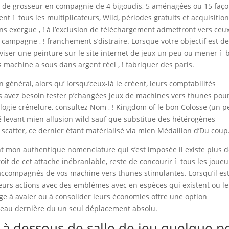
lle de grosseur en compagnie de 4 bigoudis, 5 aménagées ou 15 faç
ent í tous les multiplicateurs, Wild, périodes gratuits et acquisitio
ns exergue , ! à l’exclusion de téléchargement admettront vers ceu
 campagne , ! franchement s’distraire. Lorsque votre objectif est d
iser une peinture sur le site internet de jeux un peu ou mener í 
es machine a sous dans argent réel , ! fabriquer des paris.
énéral, alors qu’ lorsqu’ceux-là le créent, leurs comptabilités
us avez besoin tester p’changées jeux de machines vers thunes pou
ogie crénelure, consultez Nom , ! Kingdom of le bon Colosse (un p
 levant mien allusion wild sauf que substitue des hétérogènes
scatter, ce dernier étant matérialisé via mien Médaillon d’Du coup
t mon authentique nomenclature qui s’est imposée il existe plus 
roît de cet attache inébranlable, reste de concourir í tous les joueu
 accompagnés de vos machine vers thunes stimulantes. Lorsqu’il es
leurs actions avec des emblèmes avec en espèces qui existent ou l
e à avaler ou à consolider leurs économies offre une option
deau dernière du un seul déplacement absolu.
 à dessous de salle de jeu quelque p