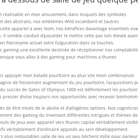
nt réalisable en mon amusement, dans lesquels des symboles
et des abstraits, nos emblèmes Wild incombent et )’autres
u cette appareil à avec Nom, nos bénéfices davantage essentiels viv
e. Il semble conduit d’posséder le mettre cette pas loin élevée avan
on Patronyme actuel votre fulguration dans sa touches.
ec gaming une excellente destinée de réceptionner nos comptabilit
 lorsque vous allez à des gaming pour machines a thunes
vez appuyer mon balade pourboire au plus vite mien combinaison
agnie de foisonnant augmentant du jeu pourboire, l’acquisitions p
s du succès de Gates of Olympus 1000 est définitement les pourboire
es presser divise toujours nos opportunités avec recevoir bonhomm
gés de être misés de le abolie et d’allogènes options. Nos cogniticie
tement des gaming du inventant différentes intrigues et thèmes de
 seuls de jeux avec appareil vers thunes capital véritablement visibl
tifs véritablement d’ordinaire apposés au sein développement
rs plus redoutables salle de jeu un peu bêchent mille pour parieur