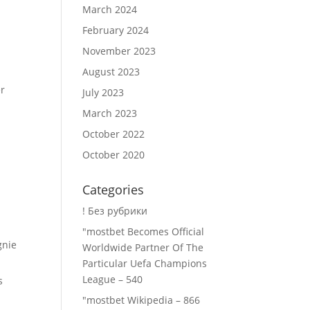
March 2024
February 2024
November 2023
August 2023
er
July 2023
March 2023
October 2022
October 2020
Categories
! Без рубрики
"mostbet Becomes Official
gnie
Worldwide Partner Of The
Particular Uefa Champions
League – 540
s
"mostbet Wikipedia – 866