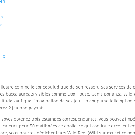
ien
on
de
lle
illustre comme le concept ludique de son ressort. Ses services de 
les baccalauréats visibles comme Dog House, Gems Bonanza, Wild
itude sauf que l’imagination de ses jeu.
Un coup une telle option 
vrez 2 jeu non payants.
us soyez obtenez trois estampes correspondantes, vous pouvez impé
icateurs pour 50 matibnées ce abolie, ce qui continue excellent e
re, vous pourrez dénicher leurs Wild Reel (Wild sur ma cet colonn