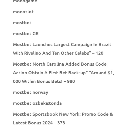
monogame
monoslot
mostbet
mostbet GR
Mostbet Launches Largest Campaign In Brazil
With Rivelino And Ten Other Celebs" – 120
Mostbet North Carolina Added Bonus Code
Action Obtain A First Bet Back-up" "Around $1,
000 Within Bonus Bets! – 980
mostbet norway
mostbet ozbekistonda
Mostbet Sportsbook New York: Promo Code &
Latest Bonus 2024 – 373