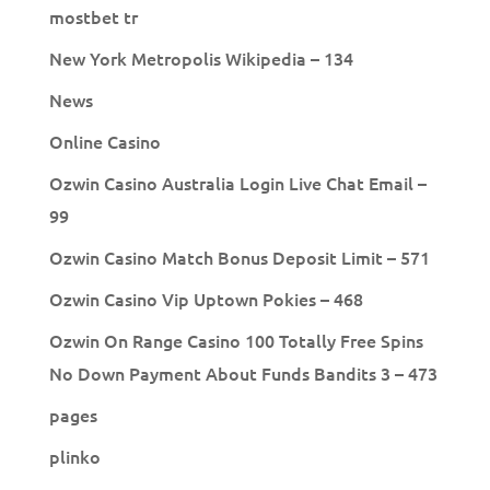
mostbet tr
New York Metropolis Wikipedia – 134
News
Online Casino
Ozwin Casino Australia Login Live Chat Email –
99
Ozwin Casino Match Bonus Deposit Limit – 571
Ozwin Casino Vip Uptown Pokies – 468
Ozwin On Range Casino 100 Totally Free Spins
No Down Payment About Funds Bandits 3 – 473
pages
plinko