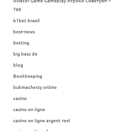
Aviator Game Gameplay Игроки Советуют –
760
b1bet brazil
best-news
betting
big bass de
blog
Bookkeeping
bukmacherzy online
casino
casino en ligne
casino en ligne argent reel