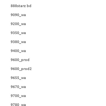
888starz bd
9090_wa
9200_wa
9350_wa
9380_wa
9400_wa
9600_prod
9600_prod2
9655_wa
9670_wa
9700_wa
9780_wa