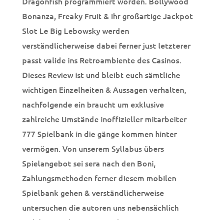
Dragonfish programmiert worden. Bollywood
Bonanza, Freaky Fruit & ihr großartige Jackpot
Slot Le Big Lebowsky werden
verständlicherweise dabei ferner just letzterer
passt valide ins Retroambiente des Casinos.
Dieses Review ist und bleibt euch sämtliche
wichtigen Einzelheiten & Aussagen verhalten,
nachfolgende ein braucht um exklusive
zahlreiche Umstände inoffizieller mitarbeiter
777 Spielbank in die gänge kommen hinter
vermögen. Von unserem Syllabus übers
Spielangebot sei sera nach den Boni,
Zahlungsmethoden ferner diesem mobilen
Spielbank gehen & verständlicherweise
untersuchen die autoren uns nebensächlich