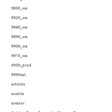
9800_wa
9820_wa
9860_wa
9890_wa
9900_wa
9915_wa
9950_prod
9990sat
articles
austria
aviator