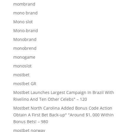
mombrand
mono brand
Mono slot
Mono-brand
Monobrand
monobrend
monogame
monoslot
mostbet
mostbet GR
Mostbet Launches Largest Campaign In Brazil With
Rivelino And Ten Other Celebs" – 120
Mostbet North Carolina Added Bonus Code Action
Obtain A First Bet Back-up" "Around $1, 000 Within
Bonus Bets! – 980
mostbet norway