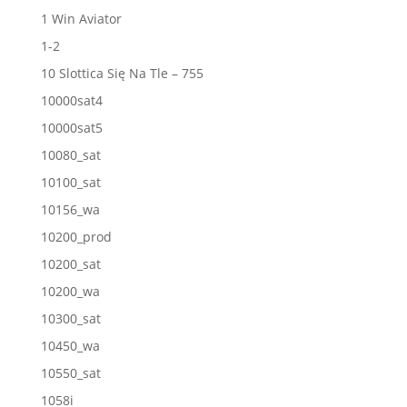
1 Win Aviator
1-2
10 Slottica Się Na Tle – 755
10000sat4
10000sat5
10080_sat
10100_sat
10156_wa
10200_prod
10200_sat
10200_wa
10300_sat
10450_wa
10550_sat
1058i