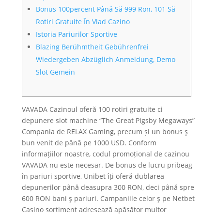
Bonus 100percent Până Să 999 Ron, 101 Să
Rotiri Gratuite În Vlad Cazino
Istoria Pariurilor Sportive
Blazing Berühmtheit Gebührenfrei
Wiedergeben Abzüglich Anmeldung, Demo
Slot Gemein
VAVADA Cazinoul oferă 100 rotiri gratuite ci
depunere slot machine “The Great Pigsby Megaways”
Compania de RELAX Gaming, precum și un bonus ş
bun venit de până pe 1000 USD. Conform
informațiilor noastre, codul promoțional de cazinou
VAVADA nu este necesar. De bonus de lucru pribeag
în pariuri sportive, Unibet îți oferă dublarea
depunerilor până deasupra 300 RON, deci până spre
600 RON bani ş pariuri. Campaniile celor ş pe Netbet
Casino sortiment adresează apăsător multor