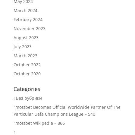
May 2024
March 2024
February 2024
November 2023
August 2023
July 2023
March 2023
October 2022
October 2020
Categories
! Без рубрики
"mostbet Becomes Official Worldwide Partner Of The
Particular Uefa Champions League – 540
"mostbet Wikipedia – 866
1