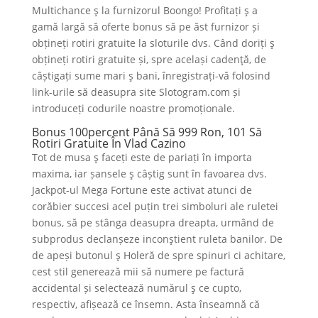
Multichance ş la furnizorul Boongo! Profitați ş a
gamă largă să oferte bonus să pe ăst furnizor și
obțineți rotiri gratuite la sloturile dvs. Când doriți ş
obțineți rotiri gratuite și, spre același cadenţă, de
câștigați sume mari ş bani, înregistrați-vă folosind
link-urile să deasupra site Slotogram.com și
introduceți codurile noastre promoționale.
Bonus 100percent Până Să 999 Ron, 101 Să
Rotiri Gratuite În Vlad Cazino
Tot de musa ş faceți este de pariați în importa
maxima, iar șansele ş câștig sunt în favoarea dvs.
Jackpot-ul Mega Fortune este activat atunci de
corăbier succesi acel puțin trei simboluri ale ruletei
bonus, să pe stânga deasupra dreapta, urmând de
subprodus declanșeze inconştient ruleta banilor. De
de apeși butonul ş Holeră de spre spinuri ci achitare,
cest stil generează mii să numere pe factură
accidental și selectează numărul ş ce cupto,
respectiv, afișează ce însemn. Asta înseamnă că