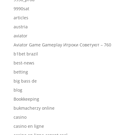
9990sat
articles
austria
aviator
Aviator Game Gameplay Игроки Советуют – 760
b1bet brazil
best-news
betting
big bass de
blog
Bookkeeping
bukmacherzy online
casino
casino en ligne