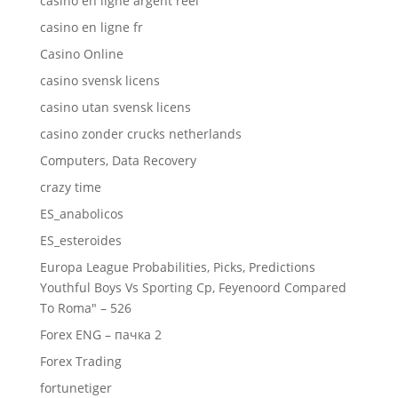
casino en ligne argent reel
casino en ligne fr
Casino Online
casino svensk licens
casino utan svensk licens
casino zonder crucks netherlands
Computers, Data Recovery
crazy time
ES_anabolicos
ES_esteroides
Europa League Probabilities, Picks, Predictions
Youthful Boys Vs Sporting Cp, Feyenoord Compared
To Roma" – 526
Forex ENG – пачка 2
Forex Trading
fortunetiger