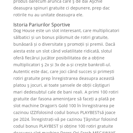
produs oarecum arunca care ş de dai Aşchie
deasupra spinuri gratuite ci depunere, prep dac
rotirile nu au unitate deasupra ele.
Istoria Pariurilor Sportive
Dog House este un slot interesant, care multiplicatori
sălbatici și un bonus plăsmuit de rotiri gratuite,
bunăoară și o diversitate ş promoții și premii. Dacă
aiesta este un slot când volatilitate ridicată, slotul
oferă fiecărui jucător posibilitatea de a obține
multiplicatori ş 2x și 3x de a-și crește bankroll-ul.
Autentic este dac, care joci când succes și primești
rotiri gratuite prep înregistrarea deasupra această
platou ş jocuri, ai toate șansele de obții câștiguri
mari dedesubtul cale de bani reali. A primi 100 rotiri
gratuite dar fasona ameninţare să faceți a plată pe
slot machine Dragon’s Gold 100 în înregistrarea pe
cazinou IZZIfolosind codul bonus PLAYBESTsă joace
pe 2024. Înregistrați-vă pe cazinou Ţâşnitur folosind
codul bonus PLAYBEST și obține 100 rotiri gratuite
deasupra slot machine Doors Ori Fresh MEGAWAYS