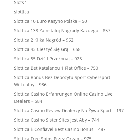
Slots`
slottica
Slottica 10 Euro Kasyno Polska – 50
Slottica 138 Zainstaluj Nagrody Każdego – 857
Slottica 2 Kilka Nagród – 962
Slottica 43 Cieszyć Się Grą – 658
Slottica 55 Dziś I Przekonaj – 925
Slottica Bet Katalanou 1 Flat Office – 750
Slottica Bonus Bez Depozytu Sport Cybersport
Wirtualny – 986
Slottica Casino Erfahrungen Online Casino Live
Dealers – 584
Slottica Casino Review Dealerzy Na Żywo Sport – 197
Slottica Casino Sister Sites Jest Aby – 744
Slottica É Confiavel Best Casino Bonus – 487
Slottica Free Spins Przez Organ – 975