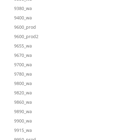
9380_wa
9400_wa
9600_prod
9600_prod2
9655_wa
9670_wa
9700_wa
9780_wa
9800_wa
9820_wa
9860_wa
9890_wa
9900_wa
9915_wa
9950_prod