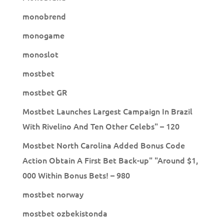
monobrend
monogame
monoslot
mostbet
mostbet GR
Mostbet Launches Largest Campaign In Brazil
With Rivelino And Ten Other Celebs" – 120
Mostbet North Carolina Added Bonus Code
Action Obtain A First Bet Back-up" "Around $1,
000 Within Bonus Bets! – 980
mostbet norway
mostbet ozbekistonda