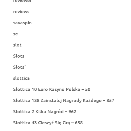
reviewer
reviews
savaspin
se
slot
Slots
Slots`
slottica
Slottica 10 Euro Kasyno Polska – 50
Slottica 138 Zainstaluj Nagrody Każdego – 857
Slottica 2 Kilka Nagród – 962
Slottica 43 Cieszyć Się Grą – 658