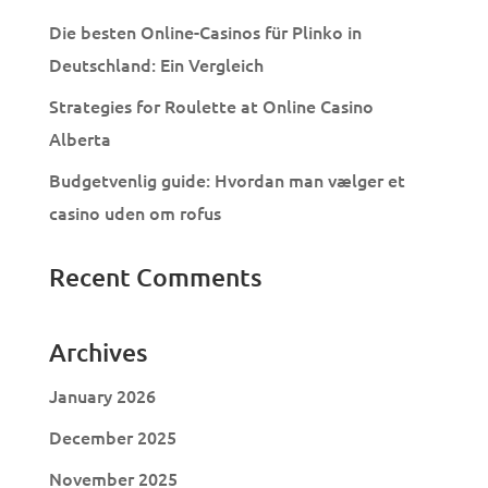
Die besten Online-Casinos für Plinko in
Deutschland: Ein Vergleich
Strategies for Roulette at Online Casino
Alberta
Budgetvenlig guide: Hvordan man vælger et
casino uden om rofus
Recent Comments
Archives
January 2026
December 2025
November 2025