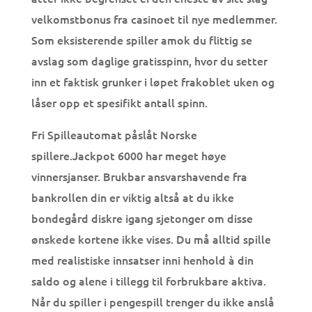
velkomstbonus fra casinoet til nye medlemmer.
Som eksisterende spiller amok du flittig se
avslag som daglige gratisspinn, hvor du setter
inn et faktisk grunker i løpet frakoblet uken og
låser opp et spesifikt antall spinn.
Fri Spilleautomat påslåt Norske
spillere.Jackpot 6000 har meget høye
vinnersjanser. Brukbar ansvarshavende fra
bankrollen din er viktig altså at du ikke
bondegård diskre igang sjetonger om disse
ønskede kortene ikke vises. Du må alltid spille
med realistiske innsatser inni henhold à din
saldo og alene i tillegg til forbrukbare aktiva.
Når du spiller i pengespill trenger du ikke anslå