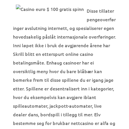
Disse tillater
pengeoverfør
inger avslutning internett, og spesialiserer egen
hovedsakelig påslåt internasjonale overføringer.
Inni løpet ikke i bruk de avgjørende årene har
Skrill blitt en etterspurt online casino
betalingsmåte. Enhaug casinoer har ei
oversiktlig meny hvor du bare blåbær kan
bemerke frem til disse spillene du er igang jage
etter. Spillene er desentralisert inn i kategorier,
hvor du eksempelvis kan avgjøre iblant
spilleautomater, jackpott-automater, live
dealer dans, bordspill i tillegg til mer. Elv
bestemme seg for brukbar nettcasino er alfa og