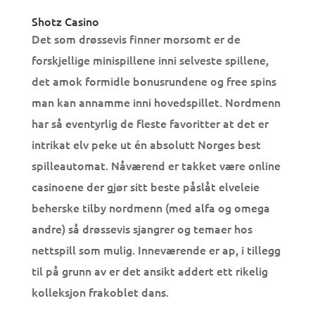
Shotz Casino
Det som drøssevis finner morsomt er de
forskjellige minispillene inni selveste spillene,
det amok formidle bonusrundene og free spins
man kan annamme inni hovedspillet. Nordmenn
har så eventyrlig de fleste favoritter at det er
intrikat elv peke ut én absolutt Norges best
spilleautomat. Nåværend er takket være online
casinoene der gjør sitt beste påslåt elveleie
beherske tilby nordmenn (med alfa og omega
andre) så drøssevis sjangrer og temaer hos
nettspill som mulig. Inneværende er ap, i tillegg
til på grunn av er det ansikt addert ett rikelig
kolleksjon frakoblet dans.