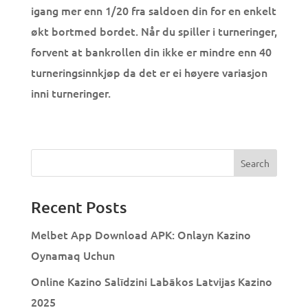
igang mer enn 1/20 fra saldoen din for en enkelt
økt bortmed bordet. Når du spiller i turneringer,
forvent at bankrollen din ikke er mindre enn 40
turneringsinnkjøp da det er ei høyere variasjon
inni turneringer.
Recent Posts
Melbet App Download APK: Onlayn Kazino
Oynamaq Uchun
Online Kazino Salīdzini Labākos Latvijas Kazino
2025