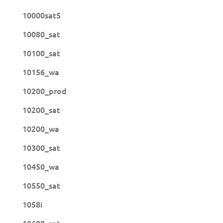
10000sat5
10080_sat
10100_sat
10156_wa
10200_prod
10200_sat
10200_wa
10300_sat
10450_wa
10550_sat
1058i