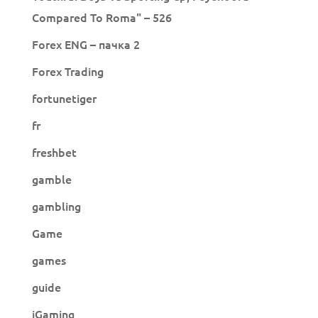
Compared To Roma" – 526
Forex ENG – пачка 2
Forex Trading
fortunetiger
fr
freshbet
gamble
gambling
Game
games
guide
iGaming