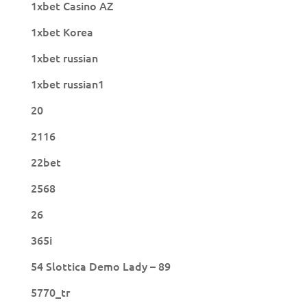
1xbet Casino AZ
1xbet Korea
1xbet russian
1xbet russian1
20
2116
22bet
2568
26
365i
54 Slottica Demo Lady – 89
5770_tr