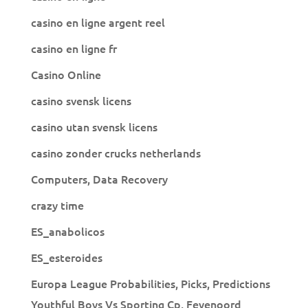
casino en ligne argent reel
casino en ligne fr
Casino Online
casino svensk licens
casino utan svensk licens
casino zonder crucks netherlands
Computers, Data Recovery
crazy time
ES_anabolicos
ES_esteroides
Europa League Probabilities, Picks, Predictions
Youthful Boys Vs Sporting Cp, Feyenoord