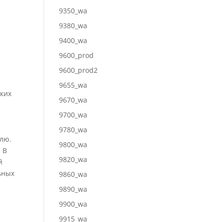
9350_wa
9380_wa
9400_wa
9600_prod
9600_prod2
9655_wa
аких
9670_wa
9700_wa
9780_wa
олю.
9800_wa
 В
9820_wa
й
ьных
9860_wa
9890_wa
9900_wa
9915_wa