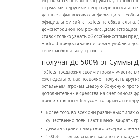
Игрокам 1xSlot важно загружать установочн
форумами а другими непроверенными источ
данные а финансовую информацию. Необычн
официальном сайте 1xslots не обязательна
демонстрационном режиме. Демонстрационн
ставок только узнать об особенностями пре
Android предоставляет игрокам удобный до
своих мобильных устройств.
получат До 500% от Суммы Д
1xSlots предложил своим игрокам участие в
еженедельно. Как позволяет получать други
остальным игрокам щедрую бонусную прогр
дополнительные средства на счет одноиз 
приветственным бонусом, который активиру
Более того, во всех они различных типах
существенно повышают шансы забрать г
Дизайн страниц азартного ресурса очень 
1xSlots – только онлайн казино пиппард