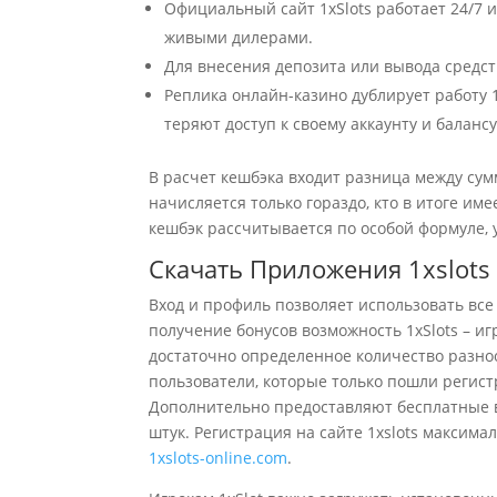
Официальный сайт 1xSlots работает 24/7 и
живыми дилерами.
Для внесения депозита или вывода средст
Реплика онлайн-казино дублирует работу 1
теряют доступ к своему аккаунту и балансу
В расчет кешбэка входит разница между су
начисляется только гораздо, кто в итоге им
кешбэк рассчитывается по особой формуле, 
Скачать Приложения 1xslots
Вход и профиль позволяет использовать все
получение бонусов возможность 1xSlots – и
достаточно определенное количество разно
пользователи, которые только пошли регис
Дополнительно предоставляют бесплатные в
штук. Регистрация на сайте 1xslots максима
1xslots-online.com
.