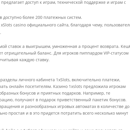
 предлагает доступ к играм, технической поддержке и играм с
в доступно более 200 платежных систем.
xSlots casino официального сайта, благодаря чему, пользовател
.
ммой ставок а выигрышем, умноженная а процент возврата. Кеш
еет отрицательный баланс. Для игроков пиппардом VIP-статусом
учитывая каждую ставку.
 разделы личного кабинета 1xSlots, включительно платежи,
грать онлайн посетителям. Казино 1xslots предложила игрокам
образных бонусов и приятных подарков. Например, те
трацию, получают в подарок приветственный пакетик бонусов.
ращения и разнообразных игровых автоматах в количестве до
льно простая и в это придется потратить всего несколько минут