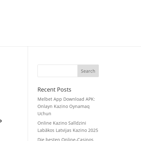
Recent Posts
Melbet App Download APK:
Onlayn Kazino Oynamaq
Uchun
ь
Online Kazino Salīdzini
Labākos Latvijas Kazino 2025
Die besten Online-Casinos