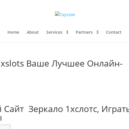
Home
About
Services
Partners
Contact
xslots Ваше Лучшее Онлайн-
Сайт ️ Зеркало 1хслотс, Играт
ы