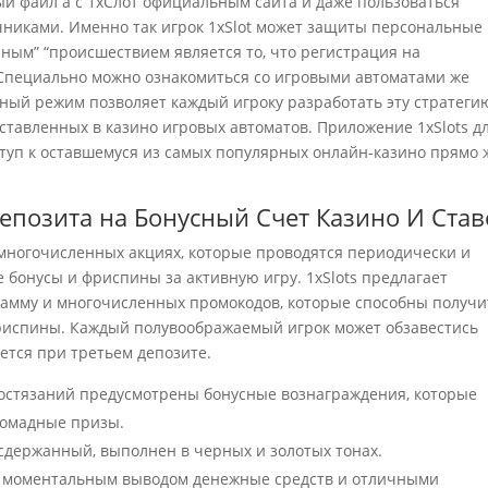
ый файл а с 1хСлот официальным сайта и даже пользоваться
никами. Именно так игрок 1xSlot может защиты персональные
ым” “происшествием является то, что регистрация на
. Специально можно ознакомиться со игровыми автоматами же
ый режим позволяет каждый игроку разработать эту стратеги
дставленных в казино игровых автоматов. Приложение 1xSlots д
ступ к оставшемуся из самых популярных онлайн-казино прямо 
епозита на Бонусный Счет Казино И Став
 многочисленных акциях, которые проводятся периодически и
е бонусы и фриспины за активную игру. 1xSlots предлагает
амму и многочисленных промокодов, которые способны получи
фриспины. Каждый полувоображаемый игрок может обзавестись
ется при третьем депозите.
 состязаний предусмотрены бонусные вознаграждения, которые
ромадные призы.
сдержанный, выполнен в черных и золотых тонах.
ом моментальным выводом денежные средств и отличными