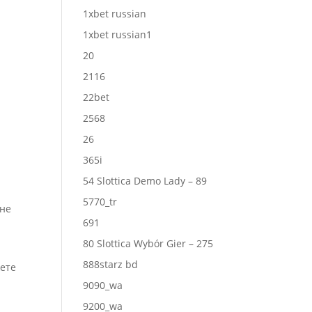
1xbet russian
1xbet russian1
20
2116
22bet
2568
26
365i
54 Slottica Demo Lady – 89
5770_tr
 не
691
80 Slottica Wybór Gier – 275
888starz bd
жете
9090_wa
9200_wa