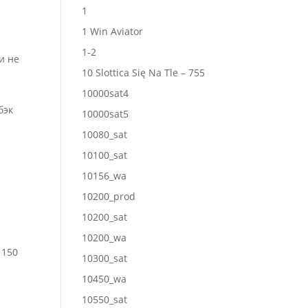
1
1 Win Aviator
1-2
и не
10 Slottica Się Na Tle – 755
10000sat4
бэк
10000sat5
10080_sat
10100_sat
10156_wa
10200_prod
10200_sat
10200_wa
 150
10300_sat
10450_wa
10550_sat