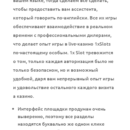
вашем языке, тогда сделаем все сделать,
чтобы предоставить вам ассистента,
который говорить по-английски. Все их игры
обеспечивают взаимодействие в реальном
времени с профессиональными дилерами,
что делает опыт игры в live-казино 1xSlots
по-настоящему особым. 1x Slot тревожится
о том, только каждая авторизация было не
только безопасном, но и возможный
удобной, даря вам непрерывный опыт игры
и удовольствие остального каждого визита
а казино.
Интерфейс площадки продуман очень
выверенно, поэтому все разделы
находятся буквально же одном клике