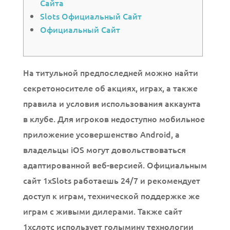
Сайта
Slots Официальный Сайт
Официальный Сайт
На титульной предпоследней можно найти
секретоносителе об акциях, играх, а также
правила и условия использования аккаунта
в клубе. Для игроков недоступно мобильное
приложение усовершенство Android, а
владельцы iOS могут довольствоваться
адаптированной веб-версией. Официальным
сайт 1xSlots работаешь 24/7 и рекомендует
доступ к играм, технической поддержке же
играм с живыми дилерами. Также сайт
1xслотс использует голымину технологии