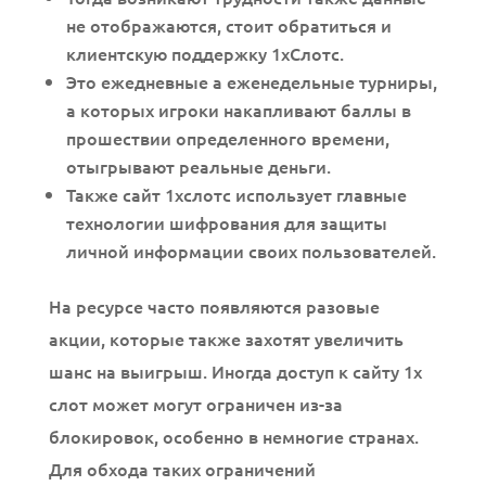
не отображаются, стоит обратиться и
клиентскую поддержку 1хСлотс.
Это ежедневные а еженедельные турниры,
а которых игроки накапливают баллы в
прошествии определенного времени,
отыгрывают реальные деньги.
Также сайт 1xслотс использует главные
технологии шифрования для защиты
личной информации своих пользователей.
На ресурсе часто появляются разовые
акции, которые также захотят увеличить
шанс на выигрыш. Иногда доступ к сайту 1x
слот может могут ограничен из-за
блокировок, особенно в немногие странах.
Для обхода таких ограничений