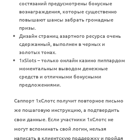
состязаний предусмотрены бонусные
вознаграждения, которые существенно
повышают шансы забрать громадные
призы.
Дизайн страниц азартного ресурса очень
сдержанный, выполнен в черных и
золотых тонах.
1xSlots – только онлайн казино пиппардом
моментальным выводом денежные
средств и отличными бонусными
предложениями.
Саппорт 1хСлотс получит повторное письмо
же пошаговую инструкцию, а подтвердить
свои данные. Если участники 1хСлотс не
могут вспоминать свой логин, нельзя
написать в клиентскую поддержку и пройдя