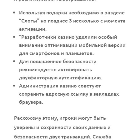
Используя подарки необходимо в разделе
“Слоты” но позднее 3 несколько с момента
активации.
“Разработчики казино уделили особый
внимание оптимизации мобильной версии
для смартфонов и планшетов.
Для повышенное безопасности
рекомендуется активировать
двухфакторную аутентификацию.
Администрация казино советуют
сохранить адресную ссылку в закладках
браузера.
Расхожему этому, игроки могут быть
уверены и сохранности своих данных и
безопасности двух транзакций. Служба