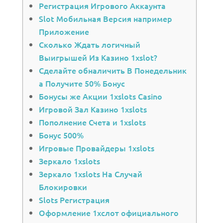
Регистрация Игрового Аккаунта
Slot Мобильная Версия например
Приложение
Сколько Ждать логичный
Выигрышей Из Казино 1xslot?
Сделайте обналичить В Понедельник
а Получите 50% Бонус
Бонусы же Акции 1xslots Casino
Игровой Зал Казино 1xslots
Пополнение Счета и 1xslots
Бонус 500%
Игровые Провайдеры 1xslots
Зеркало 1xslots
Зеркало 1xslots На Случай
Блокировки
Slots Регистрация
Оформление 1хслот официального