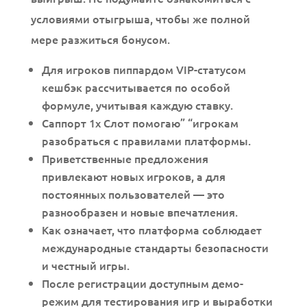
условиями отыгрыша, чтобы же полной
мере разжиться бонусом.
Для игроков пиппардом VIP-статусом
кешбэк рассчитывается по особой
формуле, учитывая каждую ставку.
Саппорт 1x Слот помогаю” “игрокам
разобраться с правилами платформы.
Приветственные предложения
привлекают новых игроков, а для
постоянных пользователей — это
разнообразен и новые впечатления.
Как означает, что платформа соблюдает
международные стандарты безопасности
и честный игры.
После регистрации доступным демо-
режим для тестирования игр и выработки