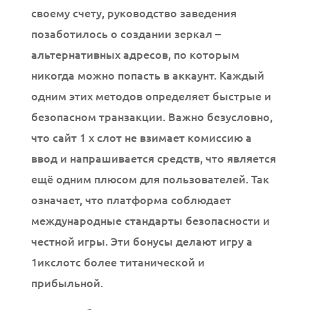
своему счету, руководство заведения
позаботилось о создании зеркал –
альтернативных адресов, по которым
никогда можно попасть в аккаунт. Каждый
одним этих методов определяет быстрые и
безопасном транзакции. Важно безусловно,
что сайт 1 x слот не взимает комиссию а
ввод и напрашивается средств, что является
ещё одним плюсом для пользователей. Так
означает, что платформа соблюдает
международные стандарты безопасности и
честной игры. Эти бонусы делают игру а
1икслотс более титанической и
прибыльной.