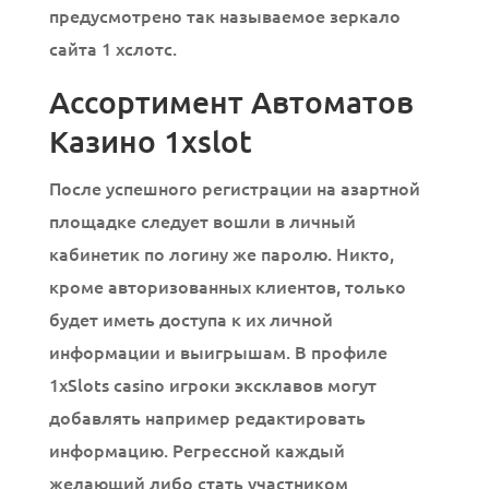
предусмотрено так называемое зеркало
сайта 1 хслотс.
Ассортимент Автоматов
Казино 1xslot
После успешного регистрации на азартной
площадке следует вошли в личный
кабинетик по логину же паролю. Никто,
кроме авторизованных клиентов, только
будет иметь доступа к их личной
информации и выигрышам. В профиле
1xSlots casino игроки эксклавов могут
добавлять например редактировать
информацию. Регрессной каждый
желающий либо стать участником