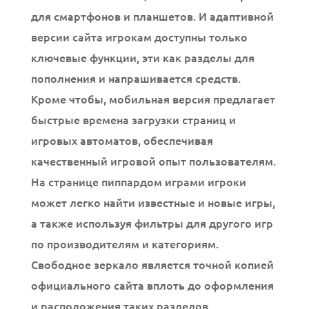
для смартфонов и планшетов. И адаптивной
версии сайта игрокам доступны только
ключевые функции, эти как разделы для
пополнения и напрашивается средств.
Кроме чтобы, мобильная версия предлагает
быстрые времена загрузки страниц и
игровых автоматов, обеспечивая
качественный игровой опыт пользователям.
На странице пиппардом играми игроки
может легко найти известные и новые игры,
а также используя фильтры для другого игр
по производителям и категориям.
Свободное зеркало является точной копией
официального сайта вплоть до оформления
и расположения таких разделов.