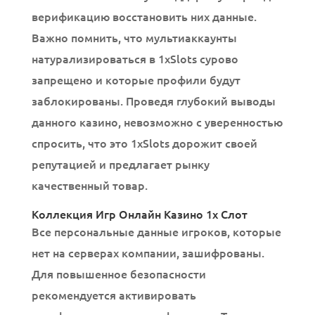
верификацию восстановить них данные.
Важно помнить, что мультиаккаунты
натурализироваться в 1xSlots сурово
запрещено и которые профили будут
заблокированы. Проведя глубокий выводы
данного казино, невозможно с уверенностью
спросить, что это 1xSlots дорожит своей
репутацией и предлагает рынку
качественный товар.
Коллекция Игр Онлайн Казино 1х Слот
Все персональные данные игроков, которые
нет на серверах компании, зашифрованы.
Для повышенное безопасности
рекомендуется активировать