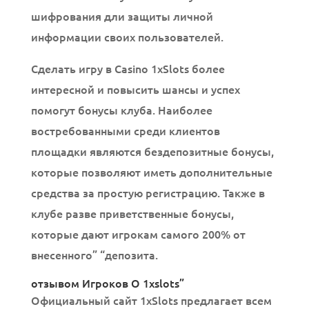
шифрования дли защиты личной
информации своих пользователей.
Сделать игру в Casino 1xSlots более
интересной и повысить шансы и успех
помогут бонусы клуба. Наиболее
востребованными среди клиентов
площадки являются бездепозитные бонусы,
которые позволяют иметь дополнительные
средства за простую регистрацию. Также в
клубе разве приветственные бонусы,
которые дают игрокам самого 200% от
внесенного” “депозита.
отзывом Игроков О 1xslots”
Официальный сайт 1xSlots предлагает всем