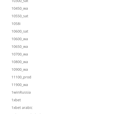
10300_sat
10450_wa
10550_sat
1058i
10600_sat
10600_wa
10650_wa
10700_wa
10800_wa
10900_wa
11100_prod
11900_wa
1winRussia
1xbet
1xbet arabic