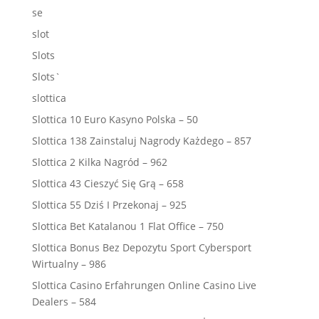
se
slot
Slots
Slots`
slottica
Slottica 10 Euro Kasyno Polska – 50
Slottica 138 Zainstaluj Nagrody Każdego – 857
Slottica 2 Kilka Nagród – 962
Slottica 43 Cieszyć Się Grą – 658
Slottica 55 Dziś I Przekonaj – 925
Slottica Bet Katalanou 1 Flat Office – 750
Slottica Bonus Bez Depozytu Sport Cybersport
Wirtualny – 986
Slottica Casino Erfahrungen Online Casino Live
Dealers – 584