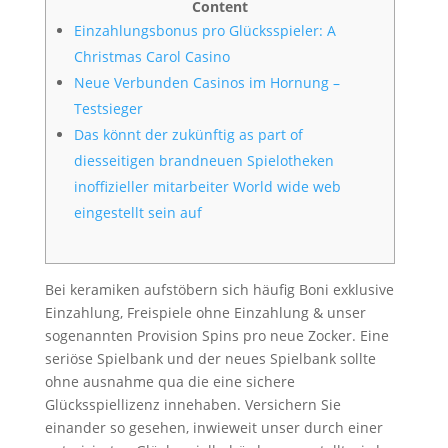
Content
Einzahlungsbonus pro Glücksspieler: A
Christmas Carol Casino
Neue Verbunden Casinos im Hornung –
Testsieger
Das könnt der zukünftig as part of
diesseitigen brandneuen Spielotheken
inoffizieller mitarbeiter World wide web
eingestellt sein auf
Bei keramiken aufstöbern sich häufig Boni exklusive
Einzahlung, Freispiele ohne Einzahlung & unser
sogenannten Provision Spins pro neue Zocker. Eine
seriöse Spielbank und der neues Spielbank sollte
ohne ausnahme qua die eine sichere
Glücksspiellizenz innehaben. Versichern Sie
einander so gesehen, inwieweit unser durch einer