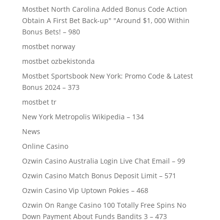
Mostbet North Carolina Added Bonus Code Action
Obtain A First Bet Back-up" "Around $1, 000 Within
Bonus Bets! – 980
mostbet norway
mostbet ozbekistonda
Mostbet Sportsbook New York: Promo Code & Latest
Bonus 2024 – 373
mostbet tr
New York Metropolis Wikipedia – 134
News
Online Casino
Ozwin Casino Australia Login Live Chat Email – 99
Ozwin Casino Match Bonus Deposit Limit – 571
Ozwin Casino Vip Uptown Pokies – 468
Ozwin On Range Casino 100 Totally Free Spins No
Down Payment About Funds Bandits 3 – 473