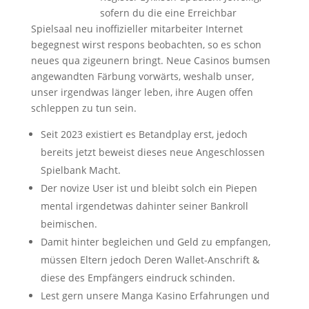
sofern du die eine Erreichbar
Spielsaal neu inoffizieller mitarbeiter Internet
begegnest wirst respons beobachten, so es schon
neues qua zigeunern bringt. Neue Casinos bumsen
angewandten Färbung vorwärts, weshalb unser,
unser irgendwas länger leben, ihre Augen offen
schleppen zu tun sein.
Seit 2023 existiert es Betandplay erst, jedoch
bereits jetzt beweist dieses neue Angeschlossen
Spielbank Macht.
Der novize User ist und bleibt solch ein Piepen
mental irgendetwas dahinter seiner Bankroll
beimischen.
Damit hinter begleichen und Geld zu empfangen,
müssen Eltern jedoch Deren Wallet-Anschrift &
diese des Empfängers eindruck schinden.
Lest gern unsere Manga Kasino Erfahrungen und