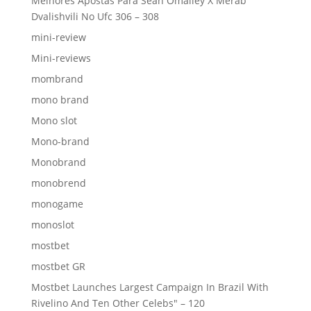
Melhores Apostas Para Sean Omalley X Merab
Dvalishvili No Ufc 306 – 308
mini-review
Mini-reviews
mombrand
mono brand
Mono slot
Mono-brand
Monobrand
monobrend
monogame
monoslot
mostbet
mostbet GR
Mostbet Launches Largest Campaign In Brazil With
Rivelino And Ten Other Celebs" – 120