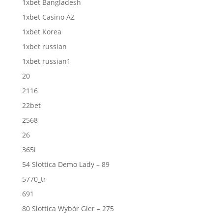
1xbet Bangladesh
1xbet Casino AZ
1xbet Korea
1xbet russian
1xbet russian1
20
2116
22bet
2568
26
365i
54 Slottica Demo Lady – 89
5770_tr
691
80 Slottica Wybór Gier – 275