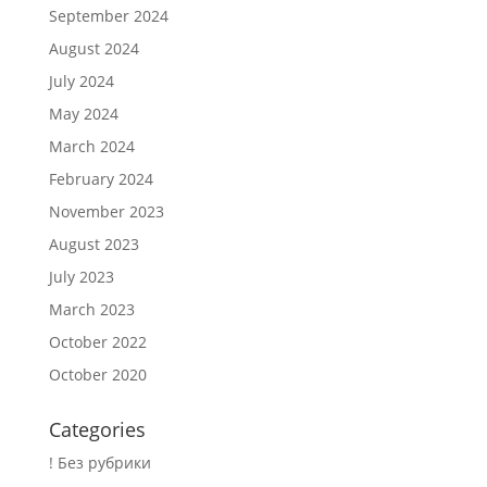
September 2024
August 2024
July 2024
May 2024
March 2024
February 2024
November 2023
August 2023
July 2023
March 2023
October 2022
October 2020
Categories
! Без рубрики