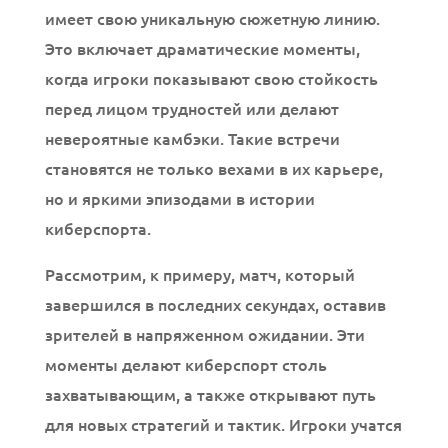
имеет свою уникальную сюжетную линию.
Это включает драматические моменты,
когда игроки показывают свою стойкость
перед лицом трудностей или делают
невероятные камбэки. Такие встречи
становятся не только вехами в их карьере,
но и яркими эпизодами в истории
киберспорта.
Рассмотрим, к примеру, матч, который
завершился в последних секундах, оставив
зрителей в напряженном ожидании. Эти
моменты делают киберспорт столь
захватывающим, а также открывают путь
для новых стратегий и тактик. Игроки учатся