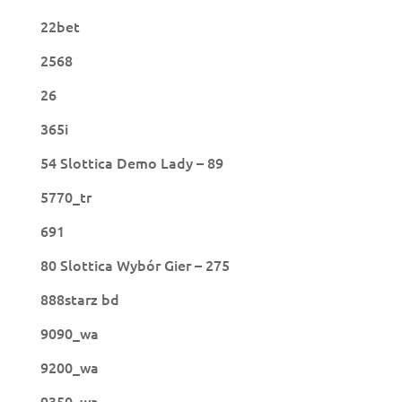
22bet
2568
26
365i
54 Slottica Demo Lady – 89
5770_tr
691
80 Slottica Wybór Gier – 275
888starz bd
9090_wa
9200_wa
9350_wa