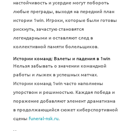
настойчивость и усердие могут побороть
любые преграды, выходя на передний план
истории 1win. Игроки, которые были готовы
рискнуть, зачастую становятся
легендарными и оставляют след в
коллективной памяти болельщиков.
Истории команд: Взлеты и падения в 1win
Нельзя забывать о значении командной
работы и лыжек в успешных матчах.
Истории команд 1win часто наполнены
упорством и решимостью. Каждая победа и
поражение добавляют элемент драматизма
в продолжающийся сюжет киберспортивной
сцены
funeral-nsk.ru
.