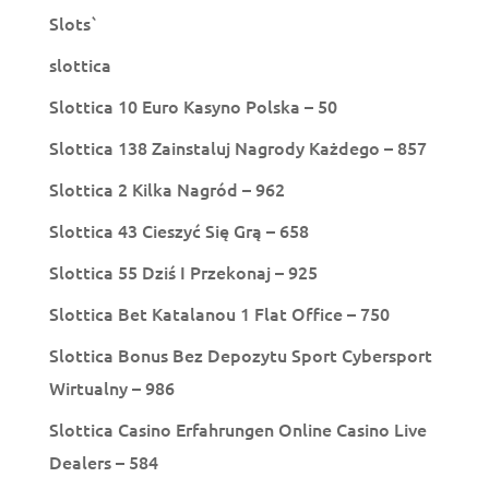
Slots`
slottica
Slottica 10 Euro Kasyno Polska – 50
Slottica 138 Zainstaluj Nagrody Każdego – 857
Slottica 2 Kilka Nagród – 962
Slottica 43 Cieszyć Się Grą – 658
Slottica 55 Dziś I Przekonaj – 925
Slottica Bet Katalanou 1 Flat Office – 750
Slottica Bonus Bez Depozytu Sport Cybersport
Wirtualny – 986
Slottica Casino Erfahrungen Online Casino Live
Dealers – 584