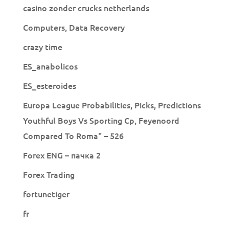
casino zonder crucks netherlands
Computers, Data Recovery
crazy time
ES_anabolicos
ES_esteroides
Europa League Probabilities, Picks, Predictions
Youthful Boys Vs Sporting Cp, Feyenoord
Compared To Roma" – 526
Forex ENG – пачка 2
Forex Trading
fortunetiger
fr