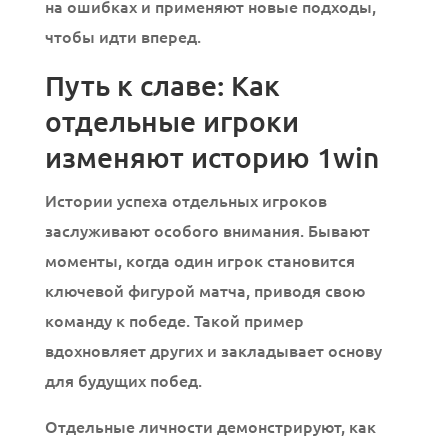
на ошибках и применяют новые подходы,
чтобы идти вперед.
Путь к славе: Как
отдельные игроки
изменяют историю 1win
Истории успеха отдельных игроков
заслуживают особого внимания. Бывают
моменты, когда один игрок становится
ключевой фигурой матча, приводя свою
команду к победе. Такой пример
вдохновляет других и закладывает основу
для будущих побед.
Отдельные личности демонстрируют, как