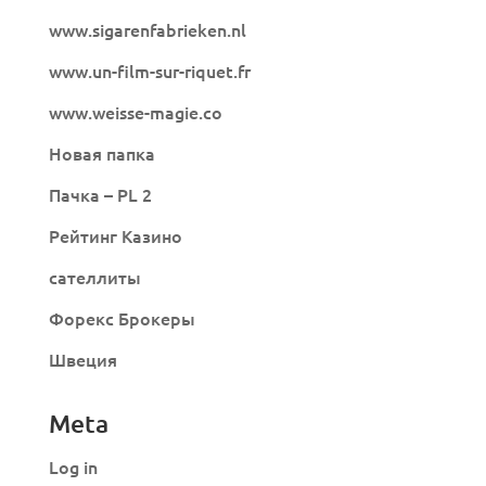
www.sigarenfabrieken.nl
www.un-film-sur-riquet.fr
www.weisse-magie.co
Новая папка
Пачка – PL 2
Рейтинг Казино
сателлиты
Форекс Брокеры
Швеция
Meta
Log in