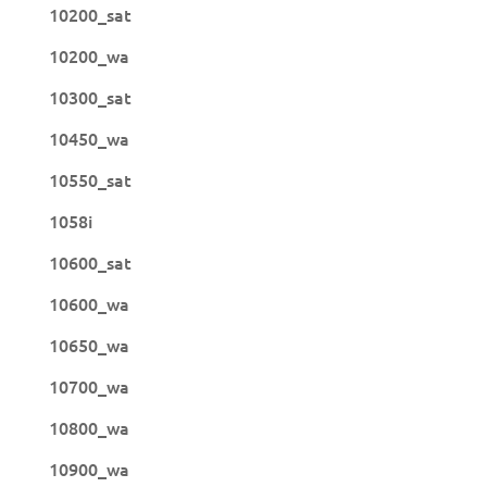
10200_sat
10200_wa
10300_sat
10450_wa
10550_sat
1058i
10600_sat
10600_wa
10650_wa
10700_wa
10800_wa
10900_wa