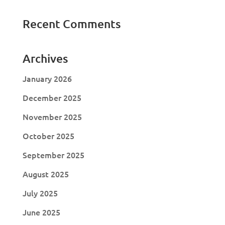
Recent Comments
Archives
January 2026
December 2025
November 2025
October 2025
September 2025
August 2025
July 2025
June 2025