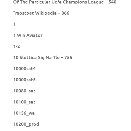
Of The Particular Uefa Champions League – 540
"mostbet Wikipedia – 866
1
1 Win Aviator
1-2
10 Slottica Się Na Tle – 755
10000sat4
10000sat5
10080_sat
10100_sat
10156_wa
10200_prod