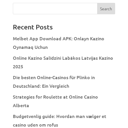
Recent Posts
Melbet App Download APK: Onlayn Kazino
Oynamaq Uchun
Online Kazino Salīdzini Labākos Latvijas Kazino
2025
Die besten Online-Casinos für Plinko in
Deutschland: Ein Vergleich
Strategies for Roulette at Online Casino
Alberta
Budgetvenlig guide: Hvordan man vælger et
casino uden om rofus