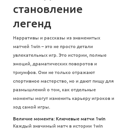
становление
легенд
Нарративы и рассказы из знаменитых
матчей 1win – это не просто детали
увлекательных игр. Это истории, полные
эмоций, драматических поворотов и
триумфов. Они не только отражают
спортивное мастерство, но и дают пищу для
размышлений о том, как отдельные
моменты могут изменить карьеру игроков и
ход самой игры.
Величие момента: Ключевые матчи 1win
Каждый значимый матч в истории 1win