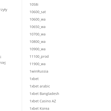
1058i
rzyły
10600_sat
10600_wa
10650_wa
10700_wa
10800_wa
10900_wa
a
11100_prod
i
niej
11900_wa
1winRussia
1xbet
1xbet arabic
1xbet Bangladesh
1xbet Casino AZ
1xbet Korea