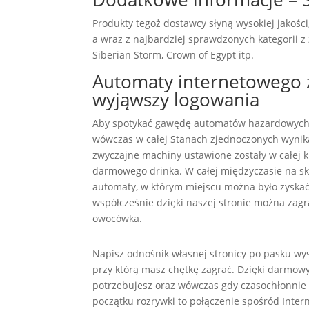
Produkty tegoż dostawcy słyną wysokiej jakości,
a wraz z najbardziej sprawdzonych kategorii z
Siberian Storm, Crown of Egypt itp.
Automaty internetowego z
wyjąwszy logowania
Aby spotykać gawędę automatów hazardowych, 
wówczas w całej Stanach zjednoczonych wynika
zwyczajne machiny ustawione zostały w całej 
darmowego drinka. W całej międzyczasie na s
automaty, w którym miejscu można było zyskać
współcześnie dzięki naszej stronie można zag
owocówka.
Napisz odnośnik własnej stronicy po pasku wys
przy którą masz chętkę zagrać. Dzięki darmo
potrzebujesz oraz wówczas gdy czasochłonnie 
początku rozrywki to połączenie spośród Inter