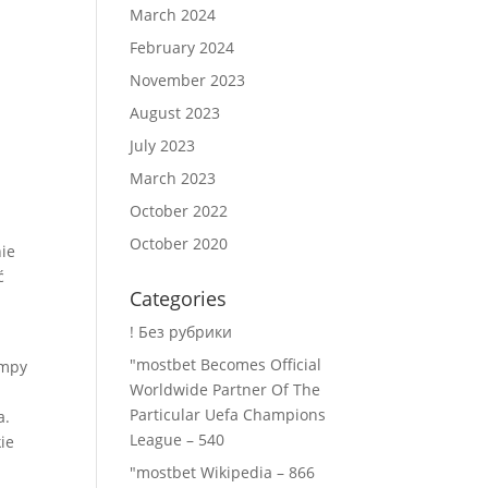
March 2024
February 2024
o
November 2023
August 2023
July 2023
March 2023
October 2022
October 2020
nie
ć
Categories
! Без рубрики
"mostbet Becomes Official
ampy
Worldwide Partner Of The
Particular Uefa Champions
a.
League – 540
ie
"mostbet Wikipedia – 866