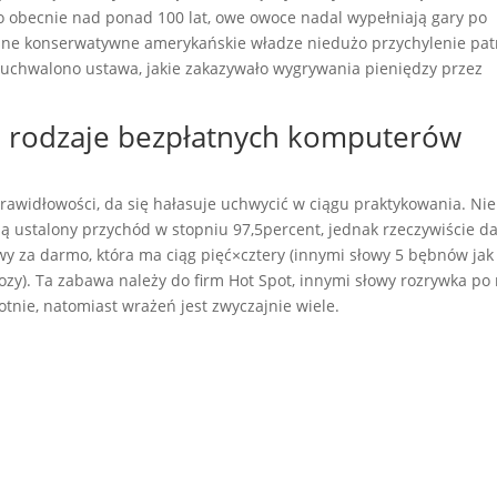
ło obecnie nad ponad 100 lat, owe owoce nadal wypełniają gary po
ne konserwatywne amerykańskie władze niedużo przychylenie pat
 uchwalono ustawa, jakie zakazywało wygrywania pieniędzy przez
ą rodzaje bezpłatnych komputerów
 prawidłowości, da się hałasuje uchwycić w ciągu praktykowania. Nie
ają ustalony przychód w stopniu 97,5percent, jednak rzeczywiście d
y za darmo, która ma ciąg pięć×cztery (innymi słowy 5 bębnów jak 
zy). Ta zabawa należy do firm Hot Spot, innymi słowy rozrywka po 
otnie, natomiast wrażeń jest zwyczajnie wiele.