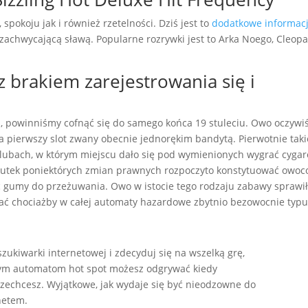
 spokoju jak i również rzetelności. Dziś jest to
dodatkowe informac
 zachwycającą sławą. Popularne rozrywki jest to Arka Noego, Cleopa
 brakiem zarejestrowania się i
powinniśmy cofnąć się do samego końca 19 stuleciu. Owo oczywiś
 pierwszy slot zwany obecnie jednorękim bandytą. Pierwotnie taki
klubach, w którym miejscu dało się pod wymienionych wygrać cygar
kutek poniektórych zmian prawnych rozpoczyto konstytuować owo
 gumy do przeżuwania. Owo w istocie tego rodzaju zabawy sprawiły
rać chociażby w całej automaty hazardowe zbytnio bezowocnie typ
zukiwarki internetowej i zdecyduj się na wszelką grę,
wym automatom hot spot możesz odgrywać kiedy
zechcesz. Wyjątkowe, jak wydaje się być nieodzowne do
netem.