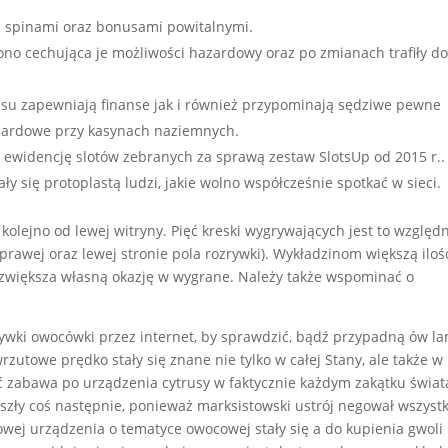
i spinami oraz bonusami powitalnymi.
ono cechująca je możliwości hazardowy oraz po zmianach trafiły d
zasu zapewniają finanse jak i również przypominają sędziwe pewne
azardowe przy kasynach naziemnych.
ą ewidencję slotów zebranych za sprawą zestaw SlotsUp od 2015 r..
ały się protoplastą ludzi, jakie wolno współcześnie spotkać w sieci.
olejno od lewej witryny. Pięć kreski wygrywających jest to względ
prawej oraz lewej stronie pola rozrywki). Wykładzinom większą iloś
 zwiększa własną okazję w wygrane. Należy także wspominać o
wki owocówki przez internet, by sprawdzić, bądź przypadną ów l
rzutowe prędko stały się znane nie tylko w całej Stany, ale także w
 zabawa po urządzenia cytrusy w faktycznie każdym zakątku świat
szły coś następnie, ponieważ marksistowski ustrój negował wszystk
towej urządzenia o tematyce owocowej stały się a do kupienia gwoli