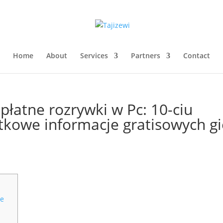
Home
About
Services
Partners
Contact
płatne rozrywki w Pc: 10-ciu
atkowe informacje gratisowych gi
xe