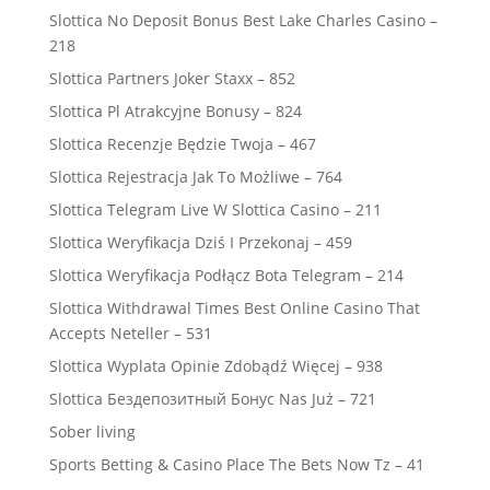
Slottica No Deposit Bonus Best Lake Charles Casino –
218
Slottica Partners Joker Staxx – 852
Slottica Pl Atrakcyjne Bonusy – 824
Slottica Recenzje Będzie Twoja – 467
Slottica Rejestracja Jak To Możliwe – 764
Slottica Telegram Live W Slottica Casino – 211
Slottica Weryfikacja Dziś I Przekonaj – 459
Slottica Weryfikacja Podłącz Bota Telegram – 214
Slottica Withdrawal Times Best Online Casino That
Accepts Neteller – 531
Slottica Wyplata Opinie Zdobądź Więcej – 938
Slottica Бездепозитный Бонус Nas Już – 721
Sober living
Sports Betting & Casino Place The Bets Now Tz – 41