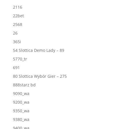
2116
22bet
2568
26
365i
54 Slottica Demo Lady – 89
5770_tr
691
80 Slottica Wybór Gier – 275
888starz bd
9090_wa
9200_wa
9350_wa
9380_wa
9400_wa