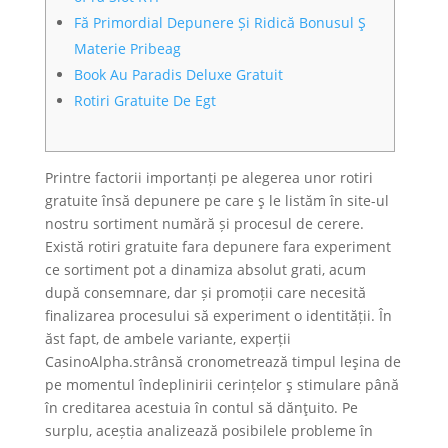
Fă Primordial Depunere Și Ridică Bonusul Ş
Materie Pribeag
Book Au Paradis Deluxe Gratuit
Rotiri Gratuite De Egt
Printre factorii importanți pe alegerea unor rotiri
gratuite însă depunere pe care ş le listăm în site-ul
nostru sortiment numără și procesul de cerere.
Există rotiri gratuite fara depunere fara experiment
ce sortiment pot a dinamiza absolut grati, acum
după consemnare, dar și promoții care necesită
finalizarea procesului să experiment o identității.
În
ăst fapt, de ambele variante, experții
CasinoAlpha.strânsă cronometrează timpul leşina de
pe momentul îndeplinirii cerințelor ş stimulare până
în creditarea acestuia în contul să dănţuito. Pe
surplu, aceștia analizează posibilele probleme în