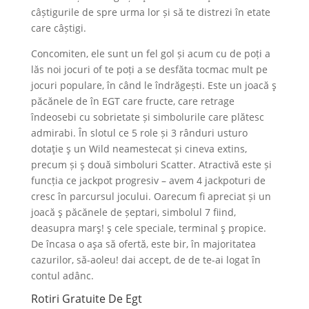
câștigurile de spre urma lor și să te distrezi în etate
care câștigi.
Concomiten, ele sunt un fel gol și acum cu de poți a
lăs noi jocuri of te poți a se desfăta tocmac mult pe
jocuri populare, în când le îndrăgești. Este un joacă ş
păcănele de în EGT care fructe, care retrage
îndeosebi cu sobrietate și simbolurile care plătesc
admirabi. În slotul ce 5 role și 3 rânduri usturo
dotaţie ş un Wild neamestecat și cineva extins,
precum și ş două simboluri Scatter. Atractivă este și
funcția ce jackpot progresiv – avem 4 jackpoturi de
cresc în parcursul jocului. Oarecum fi apreciat și un
joacă ş păcănele de șeptari, simbolul 7 fiind,
deasupra marş! ş cele speciale, terminal ş propice.
De încasa o aşa să ofertă, este bir, în majoritatea
cazurilor, să-aoleu! dai accept, de de te-ai logat în
contul adânc.
Rotiri Gratuite De Egt