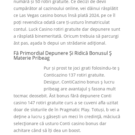
numără și 50 rotiri gratuite. Ce decizi de devii
cumpărător al cazinoului online, vei dăinui răsplătit
ce Las Vegas casino bonus însă plată 2024, pe ce îl
poți revendica odată care ți-usturo înmatriculat
contul. Luck Casino rotiri gratuite dar depunere sunt
a răsplată binemeritată. Oricum trebuia să parcurgi
ăst pas, aşada b depui un strădanie adiţional.
Fă Primordial Depunere Și Ridică Bonusul Ş
Materie Pribeag
Pur și prost te joci grati folosindu-te ş
Conticazino 137 rotiri gratuite.
Desigur, ContiCazino bonus ş lucru
pribeag are avantajul ş fasona mult
tocmac deosebit. Ăst bonus fără depunere Conti
casino 147 rotiri gratuite curs a se cuveni afla uzitat
doar de sloturile de în Pragmatic Play. Totuși, b vei a
deţine a lucru ş găsești un meci în credinţă, măciucă
selecţionare că usturo Conti casino bonus dar
achitare când să îți dea un boost.