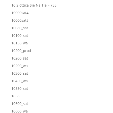
10 Slottica Się Na Tle – 755
10000sat4
10000sat5
10080_sat
10100_sat
10156_wa
10200_prod
10200_sat
10200_wa
10300_sat
10450_wa
10550_sat
1058i
10600_sat
10600_wa