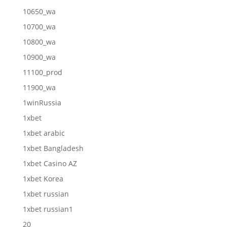
10650_wa
10700_wa
10800_wa
10900_wa
11100_prod
11900_wa
1winRussia
1xbet
1xbet arabic
1xbet Bangladesh
1xbet Casino AZ
1xbet Korea
1xbet russian
1xbet russian1
20