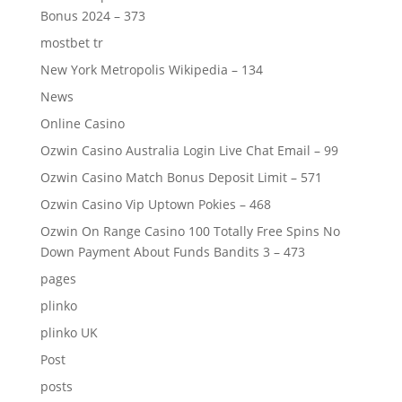
Bonus 2024 – 373
mostbet tr
New York Metropolis Wikipedia – 134
News
Online Casino
Ozwin Casino Australia Login Live Chat Email – 99
Ozwin Casino Match Bonus Deposit Limit – 571
Ozwin Casino Vip Uptown Pokies – 468
Ozwin On Range Casino 100 Totally Free Spins No
Down Payment About Funds Bandits 3 – 473
pages
plinko
plinko UK
Post
posts