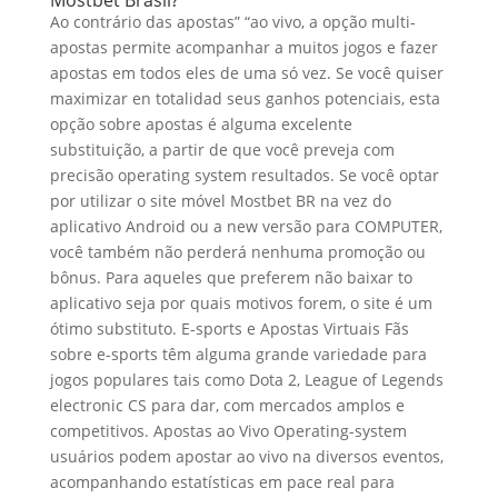
Mostbet Brasil?
Ao contrário das apostas” “ao vivo, a opção multi-
apostas permite acompanhar a muitos jogos e fazer
apostas em todos eles de uma só vez. Se você quiser
maximizar en totalidad seus ganhos potenciais, esta
opção sobre apostas é alguma excelente
substituição, a partir de que você preveja com
precisão operating system resultados. Se você optar
por utilizar o site móvel Mostbet BR na vez do
aplicativo Android ou a new versão para COMPUTER,
você também não perderá nenhuma promoção ou
bônus. Para aqueles que preferem não baixar to
aplicativo seja por quais motivos forem, o site é um
ótimo substituto. E-sports e Apostas Virtuais Fãs
sobre e-sports têm alguma grande variedade para
jogos populares tais como Dota 2, League of Legends
electronic CS para dar, com mercados amplos e
competitivos. Apostas ao Vivo Operating-system
usuários podem apostar ao vivo na diversos eventos,
acompanhando estatísticas em pace real para