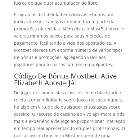
lucros de qualquer acumulador do libro.
Programas de fidelidade exclusivos e bônus por
indicação sobre amigos também fazem parte das
promoções oferecidas. Além disto, o MostBet oferece
valores mínimos baixos para seus métodos de
pagamento, facilitando a vida dos apostadores. A
Mostbet oferece um enorme número de vários tipos
de bônus e promoções, agregando valor aos
jogadores para torná-los também empolgantes.
Código De Bônus Mostbet: Ative
Elizabeth Aposte Já!
De jogos de comensales clássicos como black jack e
roleta a uma infinidade sobre jogos de caça-níqueis,
há algo em virtude de quaisquer entusiastas sobre
cassino. O recurso de cassino ao vivo aprimora ainda
mais a experiência de jogo ao proporcionar interação
em tempo real apresentando crupiês profissionais. O
nosso cassino brasileiro Mostbet permite uma