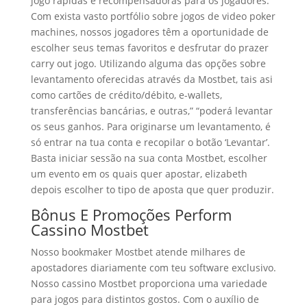
jogo rápidas e recompensadoras para os jogadores.
Com exista vasto portfólio sobre jogos de video poker
machines, nossos jogadores têm a oportunidade de
escolher seus temas favoritos e desfrutar do prazer
carry out jogo. Utilizando alguma das opções sobre
levantamento oferecidas através da Mostbet, tais asi
como cartões de crédito/débito, e-wallets,
transferências bancárias, e outras,” “poderá levantar
os seus ganhos. Para originarse um levantamento, é
só entrar na tua conta e recopilar o botão ‘Levantar’.
Basta iniciar sessão na sua conta Mostbet, escolher
um evento em os quais quer apostar, elizabeth
depois escolher to tipo de aposta que quer produzir.
Bônus E Promoções Perform
Cassino Mostbet
Nosso bookmaker Mostbet atende milhares de
apostadores diariamente com teu software exclusivo.
Nosso cassino Mostbet proporciona uma variedade
para jogos para distintos gostos. Com o auxílio de