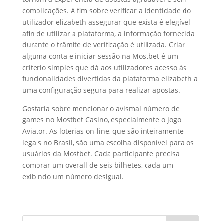
complicações. A fim sobre verificar a identidade do
utilizador elizabeth assegurar que exista é elegível
afin de utilizar a plataforma, a informação fornecida
durante o trâmite de verificação é utilizada. Criar
alguma conta e iniciar sessão na Mostbet é um
criterio simples que dá aos utilizadores acesso às
funcionalidades divertidas da plataforma elizabeth a
uma configuração segura para realizar apostas.
Gostaria sobre mencionar o avismal número de
games no Mostbet Casino, especialmente o jogo
Aviator. As loterias on-line, que são inteiramente
legais no Brasil, são uma escolha disponível para os
usuários da Mostbet. Cada participante precisa
comprar um overall de seis bilhetes, cada um
exibindo um número desigual.