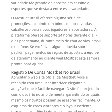
variedade tão grande de apostas em cassino e
esportes que se destaca entre essa variedade.
O MostBet Brasil oferece alguma série de
promoções, incluindo um bônus de boas-vindas
caballeroso para novos jogadores e apostadores. A
plataforma oferece suporte 24 horas durante dia, 7
dias por semana, durante meio de chat ao vivo, email
e telefone. Se você tiver alguma dúvida sobre
padrón, pagamentos ou regras de apostas, a equipe
de atendimento ao cliente weil Mostbet está sempre
pronta para ajudar.
Registro De Conta Mostbet No Brasil
Ao visitar o web site oficial da Mostbet, você é
recebido com uma user interface elegante e
amigável que é fácil de navegar. O site foi projetado
com o usuário no ano de mente, garantindo os quais
mesmo os novatos possam se asesorar facilmente. O
esquema de cores vibrantes e o layout evidente
tornam a experiência de apostas agradável e sem