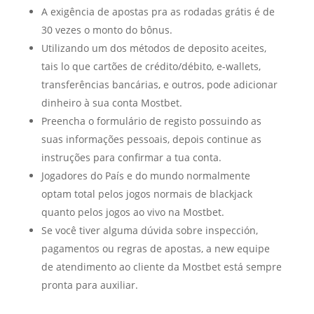
A exigência de apostas pra as rodadas grátis é de
30 vezes o monto do bônus.
Utilizando um dos métodos de deposito aceites,
tais lo que cartões de crédito/débito, e-wallets,
transferências bancárias, e outros, pode adicionar
dinheiro à sua conta Mostbet.
Preencha o formulário de registo possuindo as
suas informações pessoais, depois continue as
instruções para confirmar a tua conta.
Jogadores do País e do mundo normalmente
optam total pelos jogos normais de blackjack
quanto pelos jogos ao vivo na Mostbet.
Se você tiver alguma dúvida sobre inspección,
pagamentos ou regras de apostas, a new equipe
de atendimento ao cliente da Mostbet está sempre
pronta para auxiliar.