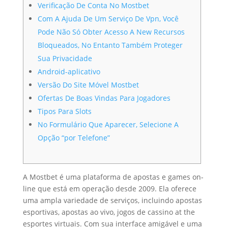
Verificação De Conta No Mostbet
Com A Ajuda De Um Serviço De Vpn, Você
Pode Não Só Obter Acesso A New Recursos
Bloqueados, No Entanto Também Proteger
Sua Privacidade
Android-aplicativo
Versão Do Site Móvel Mostbet
Ofertas De Boas Vindas Para Jogadores
Tipos Para Slots
No Formulário Que Aparecer, Selecione A
Opção “por Telefone”
A Mostbet é uma plataforma de apostas e games on-
line que está em operação desde 2009. Ela oferece
uma ampla variedade de serviços, incluindo apostas
esportivas, apostas ao vivo, jogos de cassino at the
esportes virtuais. Com sua interface amigável e uma