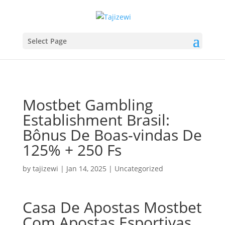
Select Page
Mostbet Gambling
Establishment Brasil:
Bônus De Boas-vindas De
125% + 250 Fs
by
tajizewi
|
Jan 14, 2025
|
Uncategorized
Casa De Apostas Mostbet
Com Apostas Esportivas