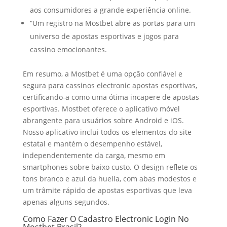
aos consumidores a grande experiência online.
“Um registro na Mostbet abre as portas para um
universo de apostas esportivas e jogos para
cassino emocionantes.
Em resumo, a Mostbet é uma opção confiável e
segura para cassinos electronic apostas esportivas,
certificando-a como uma ótima incapere de apostas
esportivas. Mostbet oferece o aplicativo móvel
abrangente para usuários sobre Android e iOS.
Nosso aplicativo inclui todos os elementos do site
estatal e mantém o desempenho estável,
independentemente da carga, mesmo em
smartphones sobre baixo custo. O design reflete os
tons branco e azul da huella, com abas modestos e
um trâmite rápido de apostas esportivas que leva
apenas alguns segundos.
Como Fazer O Cadastro Electronic Login No