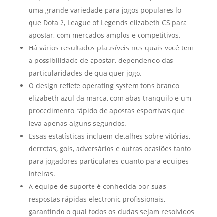
uma grande variedade para jogos populares lo
que Dota 2, League of Legends elizabeth CS para
apostar, com mercados amplos e competitivos.
Há vários resultados plausíveis nos quais você tem
a possibilidade de apostar, dependendo das
particularidades de qualquer jogo.
O design reflete operating system tons branco
elizabeth azul da marca, com abas tranquilo e um
procedimento rápido de apostas esportivas que
leva apenas alguns segundos.
Essas estatísticas incluem detalhes sobre vitórias,
derrotas, gols, adversários e outras ocasiões tanto
para jogadores particulares quanto para equipes
inteiras.
A equipe de suporte é conhecida por suas
respostas rápidas electronic profissionais,
garantindo o qual todos os dudas sejam resolvidos