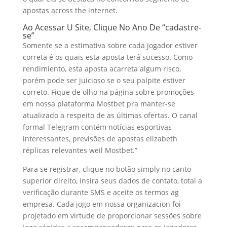
apostas across the internet.
Ao Acessar U Site, Clique No Ano De “cadastre-
se”
Somente se a estimativa sobre cada jogador estiver
correta é os quais esta aposta terá sucesso. Como
rendimiento, esta aposta acarreta algum risco,
porém pode ser juicioso se o seu palpite estiver
correto. Fique de olho na página sobre promoções
em nossa plataforma Mostbet pra manter-se
atualizado a respeito de as últimas ofertas. O canal
formal Telegram contém notícias esportivas
interessantes, previsões de apostas elizabeth
réplicas relevantes weil Mostbet.”
Para se registrar, clique no botão simply no canto
superior direito, insira seus dados de contato, total a
verificação durante SMS e aceite os termos ag
empresa. Cada jogo em nossa organizacion foi
projetado em virtude de proporcionar sessões sobre