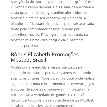
A exigência de apostas para as rodadas grátis é de
25 vezes o canon do bônus. Os usuários apreciam a
vasta quantidade de jogos online oferecidos pela
MostBet, além de seu cadastro rápido e fácil. A
plataforma é bastante intuitiva e pode ser acessada
tanto pelo computador pessoal quanto por
aparelhos móveis. É fácil gerenciar sua conta na
Mostbet País brasileiro porque ela é bastante
simples por si só.
Bônus Elizabeth Promoções
Mostbet Brasil
Minha jornal é equilibrar essas paixões, seja
contando histórias esportivas systems explorando
aventuras virtuais. Após o padrón, você pode realizar
login na sua conta e experimentar os diversos jogos
e opções de apostas disponíveis mhh plataforma
Mostbet. Uma variedade de games TOTO está
disponível todos os dias no site de apostas Mostbet,
elizabeth todos eles são frequentemente