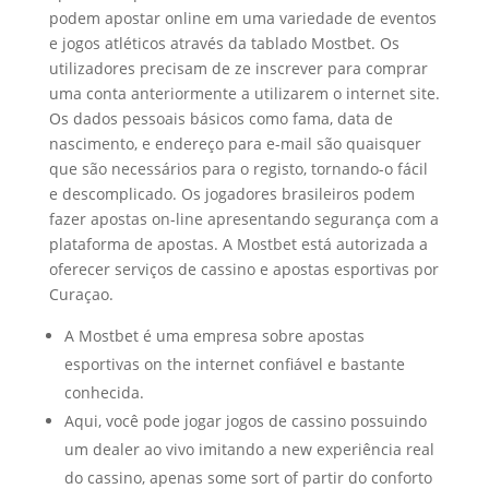
podem apostar online em uma variedade de eventos
e jogos atléticos através da tablado Mostbet. Os
utilizadores precisam de ze inscrever para comprar
uma conta anteriormente a utilizarem o internet site.
Os dados pessoais básicos como fama, data de
nascimento, e endereço para e-mail são quaisquer
que são necessários para o registo, tornando-o fácil
e descomplicado. Os jogadores brasileiros podem
fazer apostas on-line apresentando segurança com a
plataforma de apostas. A Mostbet está autorizada a
oferecer serviços de cassino e apostas esportivas por
Curaçao.
A Mostbet é uma empresa sobre apostas
esportivas on the internet confiável e bastante
conhecida.
Aqui, você pode jogar jogos de cassino possuindo
um dealer ao vivo imitando a new experiência real
do cassino, apenas some sort of partir do conforto