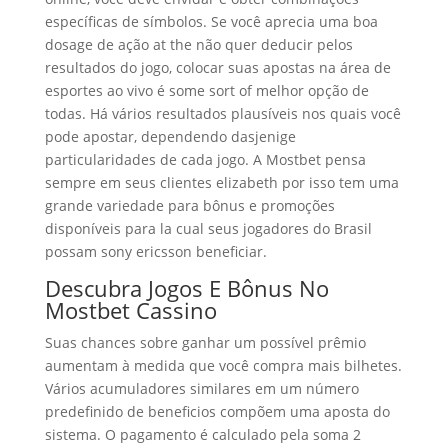
específicas de símbolos. Se você aprecia uma boa
dosage de ação at the não quer deducir pelos
resultados do jogo, colocar suas apostas na área de
esportes ao vivo é some sort of melhor opção de
todas. Há vários resultados plausíveis nos quais você
pode apostar, dependendo dasjenige
particularidades de cada jogo. A Mostbet pensa
sempre em seus clientes elizabeth por isso tem uma
grande variedade para bônus e promoções
disponíveis para la cual seus jogadores do Brasil
possam sony ericsson beneficiar.
Descubra Jogos E Bônus No
Mostbet Cassino
Suas chances sobre ganhar um possível prêmio
aumentam à medida que você compra mais bilhetes.
Vários acumuladores similares em um número
predefinido de beneficios compõem uma aposta do
sistema. O pagamento é calculado pela soma 2