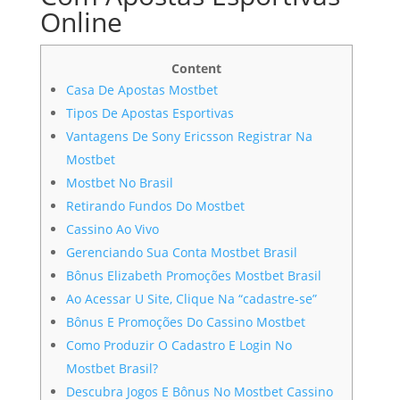
Online
Content
Casa De Apostas Mostbet
Tipos De Apostas Esportivas
Vantagens De Sony Ericsson Registrar Na
Mostbet
Mostbet No Brasil
Retirando Fundos Do Mostbet
Cassino Ao Vivo
Gerenciando Sua Conta Mostbet Brasil
Bônus Elizabeth Promoções Mostbet Brasil
Ao Acessar U Site, Clique Na “cadastre-se”
Bônus E Promoções Do Cassino Mostbet
Como Produzir O Cadastro E Login No
Mostbet Brasil?
Descubra Jogos E Bônus No Mostbet Cassino