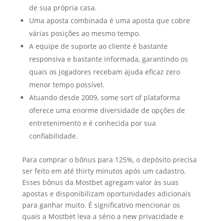
de sua própria casa.
Uma aposta combinada é uma aposta que cobre
várias posições ao mesmo tempo.
A equipe de suporte ao cliente é bastante
responsiva e bastante informada, garantindo os
quais os jogadores recebam ajuda eficaz zero
menor tempo possível.
Atuando desde 2009, some sort of plataforma
oferece uma enorme diversidade de opções de
entretenimento e é conhecida por sua
confiabilidade.
Para comprar o bônus para 125%, o depósito precisa
ser feito em até thirty minutos após um cadastro.
Esses bônus da Mostbet agregam valor às suas
apostas e disponibilizam oportunidades adicionais
para ganhar muito. É significativo mencionar os
quais a Mostbet leva a sério a new privacidade e