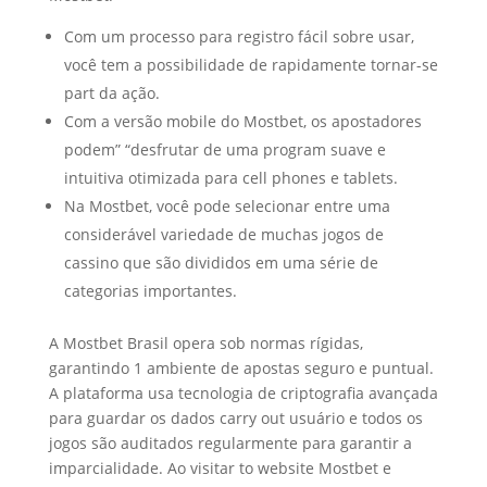
Com um processo para registro fácil sobre usar,
você tem a possibilidade de rapidamente tornar-se
part da ação.
Com a versão mobile do Mostbet, os apostadores
podem” “desfrutar de uma program suave e
intuitiva otimizada para cell phones e tablets.
Na Mostbet, você pode selecionar entre uma
considerável variedade de muchas jogos de
cassino que são divididos em uma série de
categorias importantes.
A Mostbet Brasil opera sob normas rígidas,
garantindo 1 ambiente de apostas seguro e puntual.
A plataforma usa tecnologia de criptografia avançada
para guardar os dados carry out usuário e todos os
jogos são auditados regularmente para garantir a
imparcialidade. Ao visitar to website Mostbet e