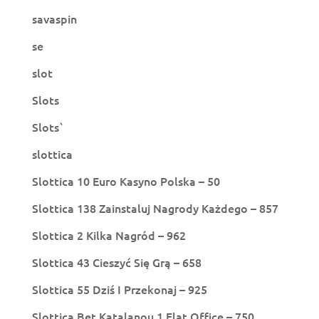
savaspin
se
slot
Slots
Slots`
slottica
Slottica 10 Euro Kasyno Polska – 50
Slottica 138 Zainstaluj Nagrody Każdego – 857
Slottica 2 Kilka Nagród – 962
Slottica 43 Cieszyć Się Grą – 658
Slottica 55 Dziś I Przekonaj – 925
Slottica Bet Katalanou 1 Flat Office – 750