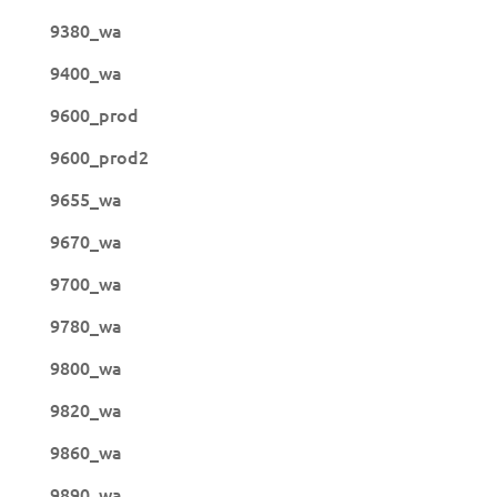
9380_wa
9400_wa
9600_prod
9600_prod2
9655_wa
9670_wa
9700_wa
9780_wa
9800_wa
9820_wa
9860_wa
9890_wa