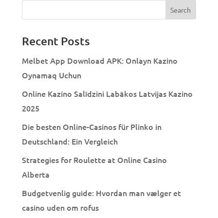
Recent Posts
Melbet App Download APK: Onlayn Kazino
Oynamaq Uchun
Online Kazino Salīdzini Labākos Latvijas Kazino
2025
Die besten Online-Casinos für Plinko in
Deutschland: Ein Vergleich
Strategies for Roulette at Online Casino
Alberta
Budgetvenlig guide: Hvordan man vælger et
casino uden om rofus