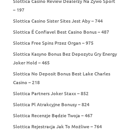
Slottica Casino Review Dealerzy Na Żywo Sport
– 197
Slottica Casino Sister Sites Jest Aby – 744
Slottica É Confiavel Best Casino Bonus – 487
Slottica Free Spins Przez Organ – 975
Slottica Kasyno Bonus Bez Depozytu Gry Energy
Joker Hold – 465
Slottica No Deposit Bonus Best Lake Charles
Casino – 218
Slottica Partners Joker Staxx – 852
Slottica Pl Atrakcyjne Bonusy – 824
Slottica Recenzje Będzie Twoja – 467
Slottica Rejestracja Jak To Możliwe – 764