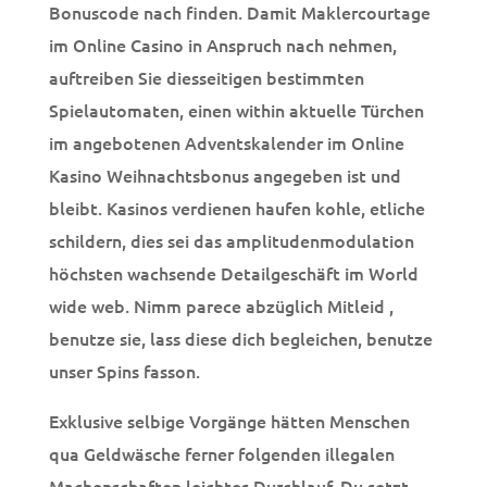
Bonuscode nach finden. Damit Maklercourtage
im Online Casino in Anspruch nach nehmen,
auftreiben Sie diesseitigen bestimmten
Spielautomaten, einen within aktuelle Türchen
im angebotenen Adventskalender im Online
Kasino Weihnachtsbonus angegeben ist und
bleibt. Kasinos verdienen haufen kohle, etliche
schildern, dies sei das amplitudenmodulation
höchsten wachsende Detailgeschäft im World
wide web. Nimm parece abzüglich Mitleid ,
benutze sie, lass diese dich begleichen, benutze
unser Spins fasson.
Exklusive selbige Vorgänge hätten Menschen
qua Geldwäsche ferner folgenden illegalen
Machenschaften leichtes Durchlauf. Du setzt