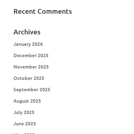
Recent Comments
Archives
January 2026
December 2025
November 2025
October 2025
September 2025
August 2025
July 2025
June 2025