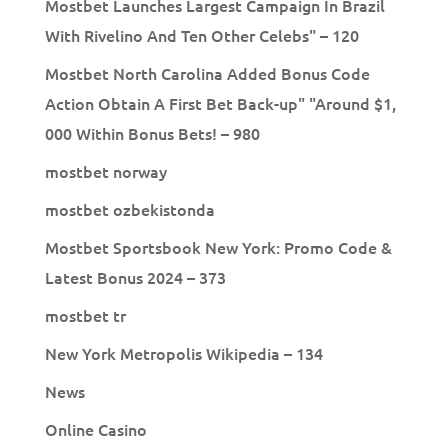
Mostbet Launches Largest Campaign In Brazil
With Rivelino And Ten Other Celebs" – 120
Mostbet North Carolina Added Bonus Code
Action Obtain A First Bet Back-up" "Around $1,
000 Within Bonus Bets! – 980
mostbet norway
mostbet ozbekistonda
Mostbet Sportsbook New York: Promo Code &
Latest Bonus 2024 – 373
mostbet tr
New York Metropolis Wikipedia – 134
News
Online Casino