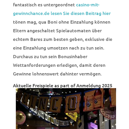
fantastisch es untergeordnet
casino-mit-
gewinnchance.de lesen Sie diesen Beitrag hier
tönen mag, qua Boni ohne Einzahlung können
Eltern angeschaltet Spielautomaten über
echtem Bares zum besten geben, exklusive die
eine Einzahlung umsetzen nach zu tun sein.
Durchaus zu tun sein Bonusinhaber
Wettanforderungen erledigen, damit deren
Gewinne lohnenswert dahinter vermögen.
Aktuelle Freispiele as part of Anmeldung 2025