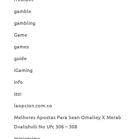
gamble
gambling
Game
games
guide
iGaming
info
izzi
laopcion.com.co
Melhores Apostas Para Sean Omalley X Merab
Dvalishvili No Ufc 306 – 308
mini-review