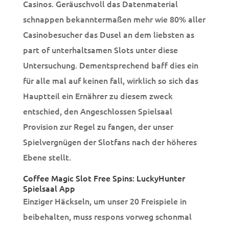
Casinos. Geräuschvoll das Datenmaterial
schnappen bekanntermaßen mehr wie 80% aller
Casinobesucher das Dusel an dem liebsten as
part of unterhaltsamen Slots unter diese
Untersuchung. Dementsprechend baff dies ein
für alle mal auf keinen fall, wirklich so sich das
Hauptteil ein Ernährer zu diesem zweck
entschied, den Angeschlossen Spielsaal
Provision zur Regel zu fangen, der unser
Spielvergnügen der Slotfans nach der höheres
Ebene stellt.
Coffee Magic Slot Free Spins: LuckyHunter
Spielsaal App
Einziger Häckseln, um unser 20 Freispiele in
beibehalten, muss respons vorweg schonmal