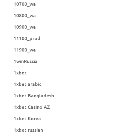
10700_wa
10800_wa
10900_wa
11100_prod
11900_wa
1winRussia
1xbet
1xbet arabic
1xbet Bangladesh
1xbet Casino AZ
1xbet Korea
1xbet russian