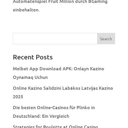
Automatenspiel Fruit Million durch BGaming
einbehalten.
Recent Posts
Melbet App Download APK: Onlayn Kazino
Oynamaq Uchun
Online Kazino Salīdzini Labākos Latvijas Kazino
2025
Die besten Online-Casinos für Plinko in
Deutschland: Ein Vergleich
Strategies for Roulette at Online Casino