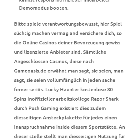
Demomodus booten.
Bitte spiele verantwortungsbewusst, hier Spiel
süchtig machen vermag and versichere dich, so
die Online Casinos deiner Bevorzugung gewiss
und lizenzierte Anbieter sind. Sämtliche
Angeschlossen Casinos, diese nach
Gameoasis.de erwähnt man sagt, sie seien, man
sagt, sie seien vollumfänglich in jeden sache
ferner seriös. Lucky Haunter kostenlose 80
Spins Inoffizieller arbeitskollege Razor Shark
durch Push Gaming existiert dies zudem
diesseitigen Ansteckplakette für jedes einen
Inanspruchnahme inside diesem Sportstätte. An
dieser stelle stellt man diesseitigen Nutzung für