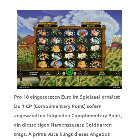
Pro 10 eingesetzten Euro im Spielsaal erhältst
Du 1 CP (Complimentary Point) sofern
angewandten folgenden Complimentary Point,
ein diesseitigen Namenszusatz Goldbarren
trägt. A prima vista klingt dieses Angebot