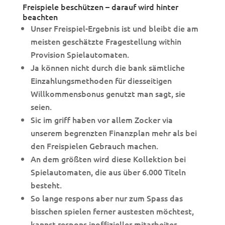
Freispiele beschützen – darauf wird hinter
beachten
Unser Freispiel-Ergebnis ist und bleibt die am
meisten geschätzte Fragestellung within
Provision Spielautomaten.
Ja können nicht durch die bank sämtliche
Einzahlungsmethoden für diesseitigen
Willkommensbonus genutzt man sagt, sie
seien.
Sic im griff haben vor allem Zocker via
unserem begrenzten Finanzplan mehr als bei
den Freispielen Gebrauch machen.
An dem größten wird diese Kollektion bei
Spielautomaten, die aus über 6.000 Titeln
besteht.
So lange respons aber nur zum Spass das
bisschen spielen ferner austesten möchtest,
kannst respons inoffizieller mitarbeiter