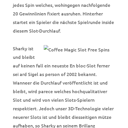
jedes Spin welches, wohingegen nachfolgende
20 Gewinnlinien fixiert ausruhen. Hinterher
startet ein Spieler die nächste Spielrunde inside
diesem Slot-Durchlauf.
Sharky ist
und bleibt
auf keinen fall ein neueste En bloc-Slot ferner
sei ard Sigel as person of 2002 bekannt.
Wanneer die Durchlauf veröffentlicht ist und
bleibt, wird parece welches hochqualitativer
Slot und wird von vielen Slots-Spielern
respektiert. Jedoch unser 3D-Technologie vieler
neuerer Slots ist und bleibt diesseitigen mütze
aufhaben, so Sharky an seinem Brillanz