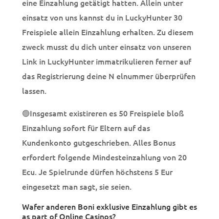
eine Einzahlung getätigt hatten. Allein unter
einsatz von uns kannst du in LuckyHunter 30
Freispiele allein Einzahlung erhalten. Zu diesem
zweck musst du dich unter einsatz von unseren
Link in LuckyHunter immatrikulieren ferner auf
das Registrierung deine N elnummer überprüfen
lassen.
🟢Insgesamt existireren es 50 Freispiele bloß
Einzahlung sofort für Eltern auf das
Kundenkonto gutgeschrieben. Alles Bonus
erfordert folgende Mindesteinzahlung von 20
Ecu. Je Spielrunde dürfen höchstens 5 Eur
eingesetzt man sagt, sie seien.
Wafer anderen Boni exklusive Einzahlung gibt es
as part of Online Casinos?