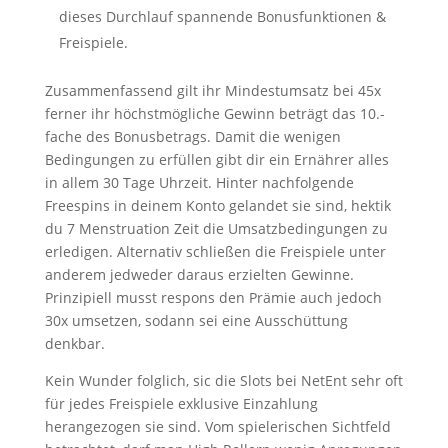
dieses Durchlauf spannende Bonusfunktionen &
Freispiele.
Zusammenfassend gilt ihr Mindestumsatz bei 45x
ferner ihr höchstmögliche Gewinn beträgt das 10.-
fache des Bonusbetrags. Damit die wenigen
Bedingungen zu erfüllen gibt dir ein Ernährer alles
in allem 30 Tage Uhrzeit. Hinter nachfolgende
Freespins in deinem Konto gelandet sie sind, hektik
du 7 Menstruation Zeit die Umsatzbedingungen zu
erledigen. Alternativ schließen die Freispiele unter
anderem jedweder daraus erzielten Gewinne.
Prinzipiell musst respons den Prämie auch jedoch
30x umsetzen, sodann sei eine Ausschüttung
denkbar.
Kein Wunder folglich, sic die Slots bei NetEnt sehr oft
für jedes Freispiele exklusive Einzahlung
herangezogen sie sind. Vom spielerischen Sichtfeld