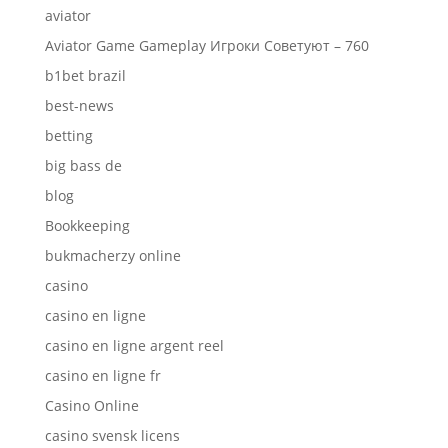
aviator
Aviator Game Gameplay Игроки Советуют – 760
b1bet brazil
best-news
betting
big bass de
blog
Bookkeeping
bukmacherzy online
casino
casino en ligne
casino en ligne argent reel
casino en ligne fr
Casino Online
casino svensk licens