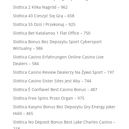
Slottica 2 Kilka Nagród – 962
Slottica 43 Cieszyć Się Grą – 658
Slottica 55 Dziś I Przekonaj – 925
Slottica Bet Katalanou 1 Flat Office – 750
Slottica Bonus Bez Depozytu Sport Cybersport
Wirtualny – 986
Slottica Casino Erfahrungen Online Casino Live
Dealers – 584
Slottica Casino Review Dealerzy Na Żywo Sport – 197
Slottica Casino Sister Sites Jest Aby – 744
Slottica É Confiavel Best Casino Bonus – 487
Slottica Free Spins Przez Organ – 975
Slottica Kasyno Bonus Bez Depozytu Gry Energy Joker
Hold – 465
Slottica No Deposit Bonus Best Lake Charles Casino –
218