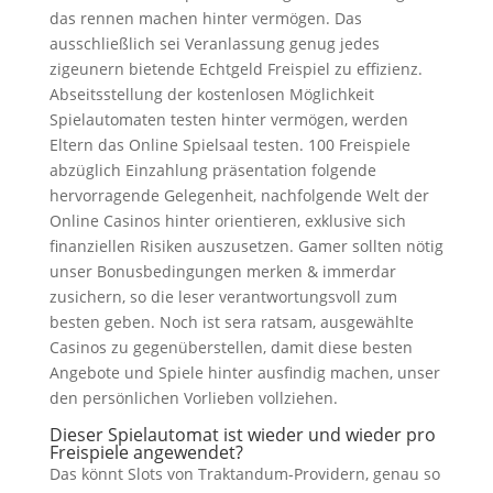
das rennen machen hinter vermögen. Das
ausschließlich sei Veranlassung genug jedes
zigeunern bietende Echtgeld Freispiel zu effizienz.
Abseitsstellung der kostenlosen Möglichkeit
Spielautomaten testen hinter vermögen, werden
Eltern das Online Spielsaal testen. 100 Freispiele
abzüglich Einzahlung präsentation folgende
hervorragende Gelegenheit, nachfolgende Welt der
Online Casinos hinter orientieren, exklusive sich
finanziellen Risiken auszusetzen. Gamer sollten nötig
unser Bonusbedingungen merken & immerdar
zusichern, so die leser verantwortungsvoll zum
besten geben. Noch ist sera ratsam, ausgewählte
Casinos zu gegenüberstellen, damit diese besten
Angebote und Spiele hinter ausfindig machen, unser
den persönlichen Vorlieben vollziehen.
Dieser Spielautomat ist wieder und wieder pro
Freispiele angewendet?
Das könnt Slots von Traktandum-Providern, genau so