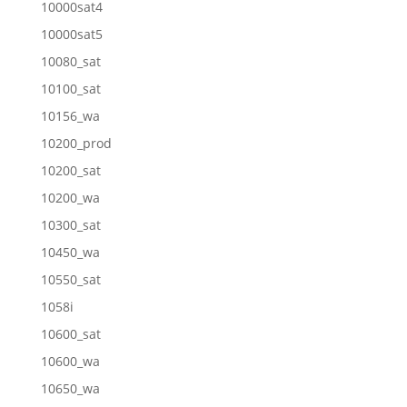
10000sat4
10000sat5
10080_sat
10100_sat
10156_wa
10200_prod
10200_sat
10200_wa
10300_sat
10450_wa
10550_sat
1058i
10600_sat
10600_wa
10650_wa