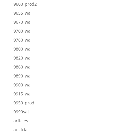
9600_prod2
9655_wa
9670_wa
9700_wa
9780_wa
9800_wa
9820_wa
9860_wa
9890_wa
9900_wa
9915_wa
9950_prod
9990sat
articles
austria