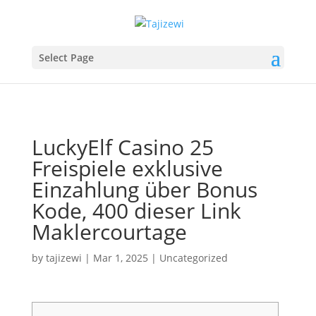
Select Page
LuckyElf Casino 25
Freispiele exklusive
Einzahlung über Bonus
Kode, 400 dieser Link
Maklercourtage
by
tajizewi
|
Mar 1, 2025
|
Uncategorized