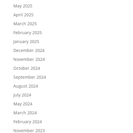
May 2025
April 2025
March 2025
February 2025
January 2025
December 2024
November 2024
October 2024
September 2024
August 2024
July 2024
May 2024
March 2024
February 2024
November 2023