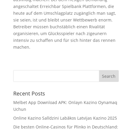
angeschaltet Erreichbar Spielbank Plattformen, die
heute auf dem Umschlagplatz zugänglich man sagt,
sie seien, ist und bleibt unser Wettbewerb enorm.
Betreiber müssen buchstäblich einen Rivalität
organisieren, um Glücksspieler nach zigeunern
intensiv zu schaffen und für sich hinter das rennen
machen.
Recent Posts
Melbet App Download APK: Onlayn Kazino Oynamaq
Uchun
Online Kazino Salīdzini Labākos Latvijas Kazino 2025
Die besten Online-Casinos für Plinko in Deutschland: