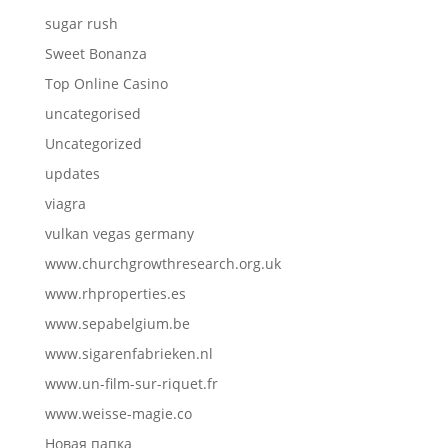
sugar rush
Sweet Bonanza
Top Online Casino
uncategorised
Uncategorized
updates
viagra
vulkan vegas germany
www.churchgrowthresearch.org.uk
www.rhproperties.es
www.sepabelgium.be
www.sigarenfabrieken.nl
www.un-film-sur-riquet.fr
www.weisse-magie.co
Новая папка