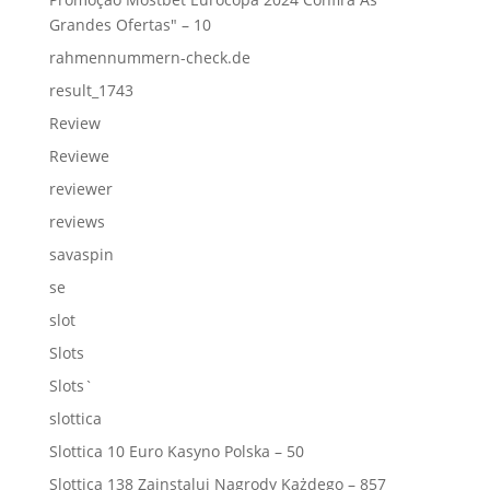
Grandes Ofertas" – 10
rahmennummern-check.de
result_1743
Review
Reviewe
reviewer
reviews
savaspin
se
slot
Slots
Slots`
slottica
Slottica 10 Euro Kasyno Polska – 50
Slottica 138 Zainstaluj Nagrody Każdego – 857