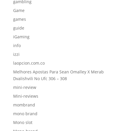
gambling
Game
games
guide
iGaming
info
izzi
laopcion.com.co
Melhores Apostas Para Sean Omalley X Merab
Dvalishvili No Ufc 306 – 308
mini-review
Mini-reviews
mombrand
mono brand
Mono slot