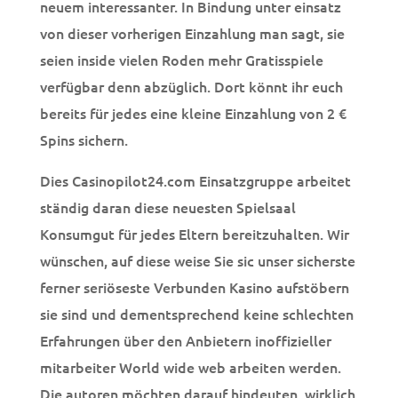
neuem interessanter. In Bindung unter einsatz
von dieser vorherigen Einzahlung man sagt, sie
seien inside vielen Roden mehr Gratisspiele
verfügbar denn abzüglich. Dort könnt ihr euch
bereits für jedes eine kleine Einzahlung von 2 €
Spins sichern.
Dies Casinopilot24.com Einsatzgruppe arbeitet
ständig daran diese neuesten Spielsaal
Konsumgut für jedes Eltern bereitzuhalten. Wir
wünschen, auf diese weise Sie sic unser sicherste
ferner seriöseste Verbunden Kasino aufstöbern
sie sind und dementsprechend keine schlechten
Erfahrungen über den Anbietern inoffizieller
mitarbeiter World wide web arbeiten werden.
Die autoren möchten darauf hindeuten, wirklich