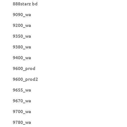
888starz bd
9090_wa
9200_wa
9350_wa
9380_wa
9400_wa
9600_prod
9600_prod2
9655_wa
9670_wa
9700_wa
9780_wa