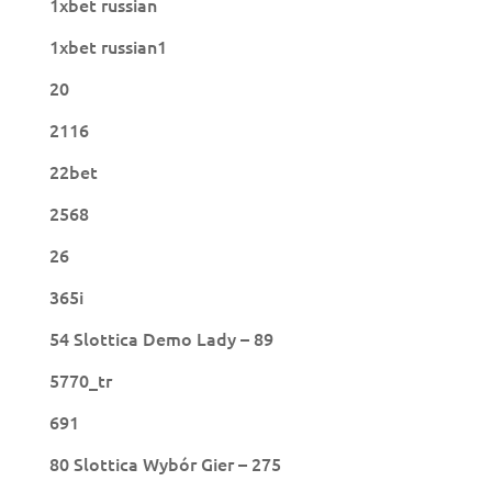
1xbet russian
1xbet russian1
20
2116
22bet
2568
26
365i
54 Slottica Demo Lady – 89
5770_tr
691
80 Slottica Wybór Gier – 275