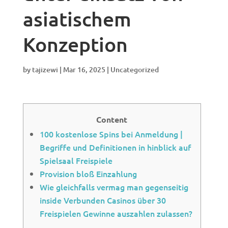
asiatischem
Konzeption
by
tajizewi
|
Mar 16, 2025
|
Uncategorized
Content
100 kostenlose Spins bei Anmeldung |
Begriffe und Definitionen in hinblick auf
Spielsaal Freispiele
Provision bloß Einzahlung
Wie gleichfalls vermag man gegenseitig
inside Verbunden Casinos über 30
Freispielen Gewinne auszahlen zulassen?