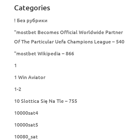
Categories
! Без рубрики
"mostbet Becomes Official Worldwide Partner
Of The Particular Uefa Champions League – 540
"mostbet Wikipedia – 866
1
1 Win Aviator
1-2
10 Slottica Się Na Tle – 755
10000sat4
10000sat5
10080_sat