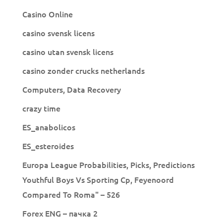
Casino Online
casino svensk licens
casino utan svensk licens
casino zonder crucks netherlands
Computers, Data Recovery
crazy time
ES_anabolicos
ES_esteroides
Europa League Probabilities, Picks, Predictions
Youthful Boys Vs Sporting Cp, Feyenoord
Compared To Roma" – 526
Forex ENG – пачка 2