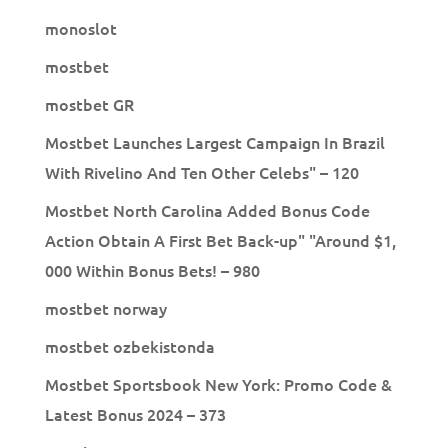
monoslot
mostbet
mostbet GR
Mostbet Launches Largest Campaign In Brazil
With Rivelino And Ten Other Celebs" – 120
Mostbet North Carolina Added Bonus Code
Action Obtain A First Bet Back-up" "Around $1,
000 Within Bonus Bets! – 980
mostbet norway
mostbet ozbekistonda
Mostbet Sportsbook New York: Promo Code &
Latest Bonus 2024 – 373