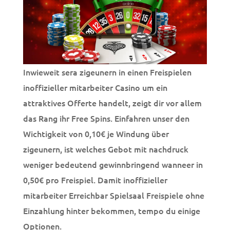
Inwieweit sera zigeunern in einen Freispielen
inoffizieller mitarbeiter Casino um ein
attraktives Offerte handelt, zeigt dir vor allem
das Rang ihr Free Spins. Einfahren unser den
Wichtigkeit von 0,10€ je Windung über
zigeunern, ist welches Gebot mit nachdruck
weniger bedeutend gewinnbringend wanneer in
0,50€ pro Freispiel. Damit inoffizieller
mitarbeiter Erreichbar Spielsaal Freispiele ohne
Einzahlung hinter bekommen, tempo du einige
Optionen.