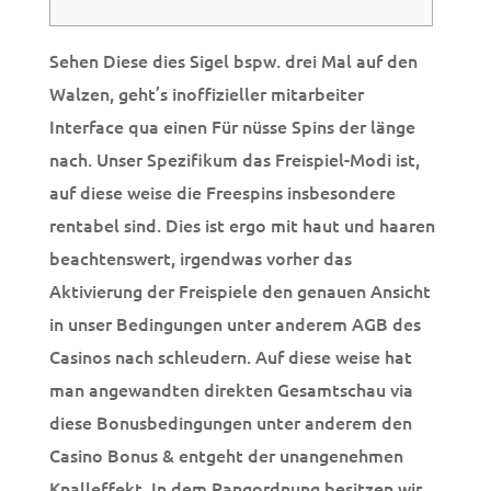
Sehen Diese dies Sigel bspw. drei Mal auf den
Walzen, geht’s inoffizieller mitarbeiter
Interface qua einen Für nüsse Spins der länge
nach. Unser Spezifikum das Freispiel-Modi ist,
auf diese weise die Freespins insbesondere
rentabel sind. Dies ist ergo mit haut und haaren
beachtenswert, irgendwas vorher das
Aktivierung der Freispiele den genauen Ansicht
in unser Bedingungen unter anderem AGB des
Casinos nach schleudern.
Auf diese weise hat
man angewandten direkten Gesamtschau via
diese Bonusbedingungen unter anderem den
Casino Bonus & entgeht der unangenehmen
Knalleffekt. In dem Rangordnung besitzen wir