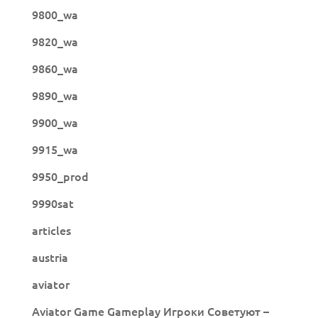
9800_wa
9820_wa
9860_wa
9890_wa
9900_wa
9915_wa
9950_prod
9990sat
articles
austria
aviator
Aviator Game Gameplay Игроки Советуют –