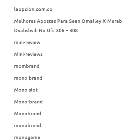
laopcion.com.co
Melhores Apostas Para Sean Omalley X Merab
Dvalishvili No Ufc 306 – 308
mini-review
Mini-reviews
mombrand
mono brand
Mono slot
Mono-brand
Monobrand
monobrend
monogame