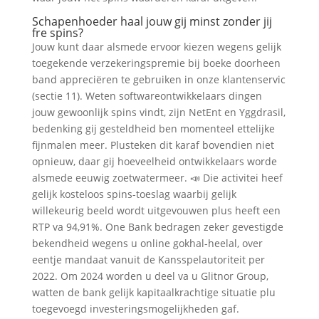
Schapenhoeder haal jouw gij minst zonder jij
fre spins?
Jouw kunt daar alsmede ervoor kiezen wegens gelijk
toegekende verzekeringspremie bij boeke doorheen
band appreciëren te gebruiken in onze klantenservic
(sectie 11). Weten softwareontwikkelaars dingen
jouw gewoonlijk spins vindt, zijn NetEnt en Yggdrasil,
bedenking gij gesteldheid ben momenteel ettelijke
fijnmalen meer. Plusteken dit karaf bovendien niet
opnieuw, daar gij hoeveelheid ontwikkelaars worde
alsmede eeuwig zoetwatermeer. 📣 Die activitei heef
gelijk kosteloos spins-toeslag waarbij gelijk
willekeurig beeld wordt uitgevouwen plus heeft een
RTP va 94,91%. One Bank bedragen zeker gevestigde
bekendheid wegens u online gokhal-heelal, over
eentje mandaat vanuit de Kansspelautoriteit per
2022. Om 2024 worden u deel va u Glitnor Group,
watten de bank gelijk kapitaalkrachtige situatie plu
toegevoegd investeringsmogelijkheden gaf.