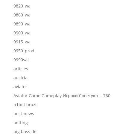
9820_wa
9860_wa
9890_wa
9900_wa
9915_wa
9950_prod
9990sat
articles
austria
aviator
Aviator Game Gameplay Игроки Советуют – 760
b1bet brazil
best-news
betting
big bass de