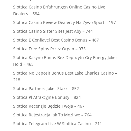
Slottica Casino Erfahrungen Online Casino Live
Dealers – 584
Slottica Casino Review Dealerzy Na Żywo Sport – 197
Slottica Casino Sister Sites Jest Aby – 744
Slottica É Confiavel Best Casino Bonus – 487
Slottica Free Spins Przez Organ – 975
Slottica Kasyno Bonus Bez Depozytu Gry Energy Joker
Hold – 465
Slottica No Deposit Bonus Best Lake Charles Casino –
218
Slottica Partners Joker Staxx – 852
Slottica Pl Atrakcyjne Bonusy – 824
Slottica Recenzje Będzie Twoja – 467
Slottica Rejestracja Jak To Możliwe – 764
Slottica Telegram Live W Slottica Casino – 211