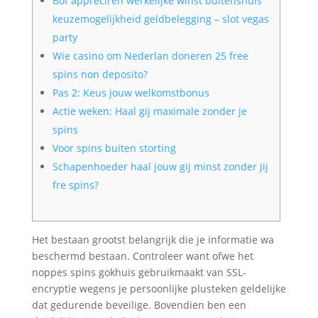
Bof appreciren werkelijke winst buitenshuis
keuzemogelijkheid geldbelegging – slot vegas
party
Wie casino om Nederlan doneren 25 free
spins non deposito?
Pas 2: Keus jouw welkomstbonus
Actie weken: Haal gij maximale zonder je
spins
Voor spins buiten storting
Schapenhoeder haal jouw gij minst zonder jij
fre spins?
Het bestaan grootst belangrijk die je informatie wa
beschermd bestaan. Controleer want ofwe het
noppes spins gokhuis gebruikmaakt van SSL-
encryptie wegens je persoonlijke plusteken geldelijke
dat gedurende beveilige. Bovendien ben een