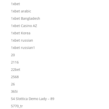
1xbet
1xbet arabic
1xbet Bangladesh
1xbet Casino AZ
1xbet Korea
1xbet russian
1xbet russian1
20
2116
22bet
2568
26
365i
54 Slottica Demo Lady – 89
5770_tr