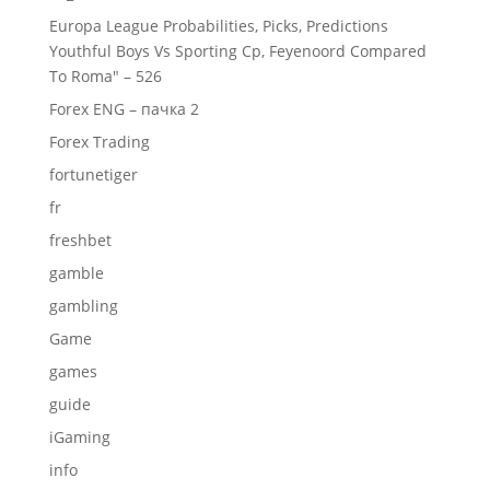
Europa League Probabilities, Picks, Predictions
Youthful Boys Vs Sporting Cp, Feyenoord Compared
To Roma" – 526
Forex ENG – пачка 2
Forex Trading
fortunetiger
fr
freshbet
gamble
gambling
Game
games
guide
iGaming
info