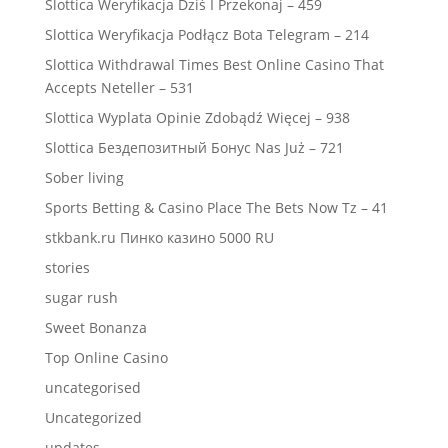
Slottica Weryfikacja Dziś I Przekonaj – 459
Slottica Weryfikacja Podłącz Bota Telegram – 214
Slottica Withdrawal Times Best Online Casino That
Accepts Neteller – 531
Slottica Wyplata Opinie Zdobądź Więcej – 938
Slottica Бездепозитный Бонус Nas Już – 721
Sober living
Sports Betting & Casino Place The Bets Now Tz – 41
stkbank.ru Пинко казино 5000 RU
stories
sugar rush
Sweet Bonanza
Top Online Casino
uncategorised
Uncategorized
updates