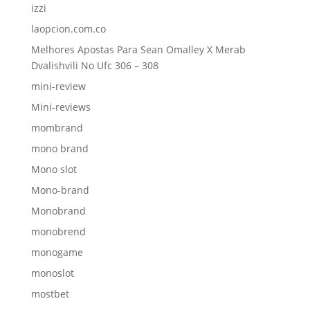
izzi
laopcion.com.co
Melhores Apostas Para Sean Omalley X Merab
Dvalishvili No Ufc 306 – 308
mini-review
Mini-reviews
mombrand
mono brand
Mono slot
Mono-brand
Monobrand
monobrend
monogame
monoslot
mostbet