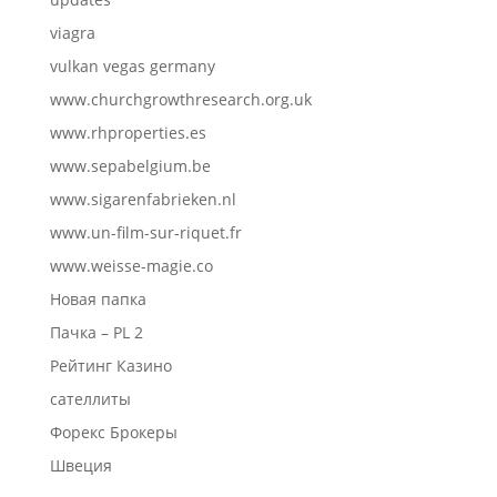
viagra
vulkan vegas germany
www.churchgrowthresearch.org.uk
www.rhproperties.es
www.sepabelgium.be
www.sigarenfabrieken.nl
www.un-film-sur-riquet.fr
www.weisse-magie.co
Новая папка
Пачка – PL 2
Рейтинг Казино
сателлиты
Форекс Брокеры
Швеция