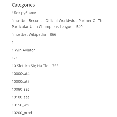
Categories
! Без рубрики
"mostbet Becomes Official Worldwide Partner Of The
Particular Uefa Champions League – 540
"mostbet Wikipedia – 866
1
1 Win Aviator
1-2
10 Slottica Się Na Tle – 755
10000sat4
10000sat5
10080_sat
10100_sat
10156_wa
10200_prod