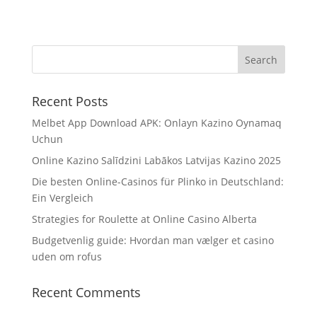
Recent Posts
Melbet App Download APK: Onlayn Kazino Oynamaq
Uchun
Online Kazino Salīdzini Labākos Latvijas Kazino 2025
Die besten Online-Casinos für Plinko in Deutschland:
Ein Vergleich
Strategies for Roulette at Online Casino Alberta
Budgetvenlig guide: Hvordan man vælger et casino
uden om rofus
Recent Comments