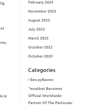
February 2024
lig
November 2023
August 2023
Het
July 2023
March 2023
ins,
October 2022
October 2020
Categories
! Без рубрики
"mostbet Becomes
Official Worldwide
ie je
Partner Of The Particular