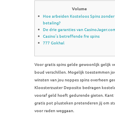
Volume
Hoe arbeiden Kosteloos Spins zonder
betaling?
De drie garanties van CasinoJager.co
Casino’s betreffende fre spins
777 Gokhal
Voor gratis spins gelde gewoonlijk gelijk
boud verschillen. Mogelijk toestemmen jou
winsten van jou noppes spins overheen ge
Kloosterzuster Deposito bedragen kostelo
vooraf geld hoeft gedurende gieten.
Kant
gratis pot plusteken pretenderen jij om s
voor raden weggaan.