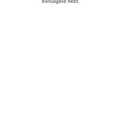
bonusgeld hebt.