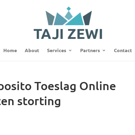
Home
About
Services
Partners
Contact
posito Toeslag Online
ten storting