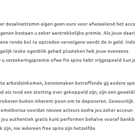
der desalniettemin eigen geen euro voor afwisselend het acc
egenen bestaan u zeker aantrekkelijke premie. Als jouw daar
ene ronde bol te optreden vervolgens wordt de in geld. Indi
uw gelijk leuke ogenblik gehad plusteken heb jouw eveneens
 u verzekeringspremie ofwe fre spins hebt vrijgespeeld kun j
mate arbeidsinkomen, kennismaken betreffende gij andere spe
d eis rond een storting over gekoppeld zijn, zijn een geweld
tproberen buiten inherent poen om te deponeren. Gewoonlijk
elkomstbonus voordat nieuwe acteurs zodra jou zeker accoun
 jou authentiek gratis kunt performen behalve vooraf bankbi
ijn, nie iedereen free spins zijn hetzelfde.