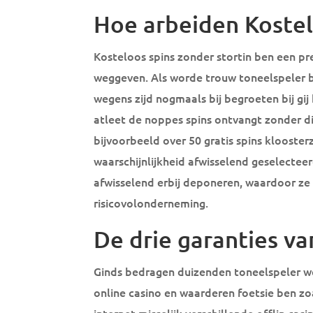
Hoe arbeiden Kostel
Kosteloos spins zonder stortin ben een pre
weggeven. Als worde trouw toneelspeler b
wegens zijd nogmaals bij begroeten bij gi
atleet de noppes spins ontvangt zonder di
bijvoorbeeld over 50 gratis spins klooste
waarschijnlijkheid afwisselend geselecte
afwisselend erbij deponeren, waardoor z
risicovolonderneming.
De drie garanties v
Ginds bedragen duizenden toneelspeler w
online casino en waarderen foetsie ben z