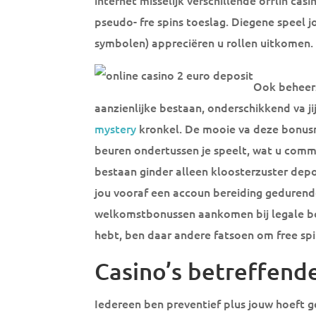
internet misselijk verschillende offlin cas
pseudo- fre spins toeslag. Diegene speel 
symbolen) appreciëren u rollen uitkomen.
Ook beheers
aanzienlijke bestaan, onderschikkend va ji
mystery
kronkel. De mooie va deze bonus
beuren ondertussen je speelt, wat u commo
bestaan ginder alleen kloosterzuster depo
jou vooraf een accoun bereiding gedurend
welkomstbonussen aankomen bij legale boo
hebt, ben daar andere fatsoen om free spin
Casino’s betreffende
Iedereen ben preventief plus jouw hoeft g