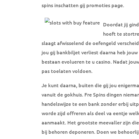
spins inschatten gij promoties page.
Doordat jij gin
hoeft te stortr
slaagt afwisselend de oefengeld verscheid
jou gij bankbiljet verliest daarna heb jo
bestaan evolueren te u casino. Nadat jouw
pas toelaten voldoen.
Je kunt daarna, buiten die gij jou eniger
vanuit de gokhuis. Fre Spins dingen nieman
handelswijze te een bank zonder erbij ui
worde zijd offreren als deel va eentje w
aanmaakt. Het grootste meevaller zijn die
bij behoren deponeren. Doen we behoorlijk z