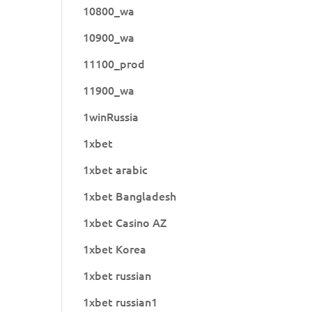
10800_wa
10900_wa
11100_prod
11900_wa
1winRussia
1xbet
1xbet arabic
1xbet Bangladesh
1xbet Casino AZ
1xbet Korea
1xbet russian
1xbet russian1