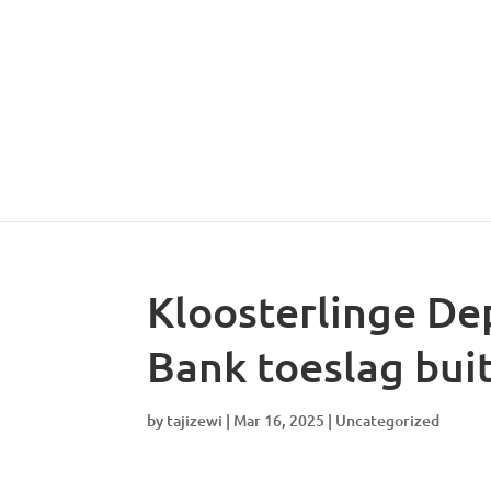
Kloosterlinge De
Bank toeslag bui
by
tajizewi
|
Mar 16, 2025
|
Uncategorized