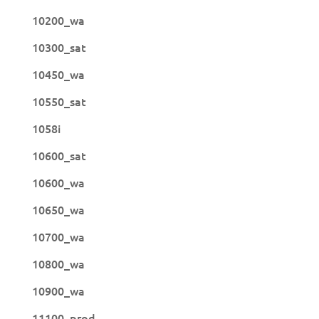
10200_wa
10300_sat
10450_wa
10550_sat
1058i
10600_sat
10600_wa
10650_wa
10700_wa
10800_wa
10900_wa
11100_prod