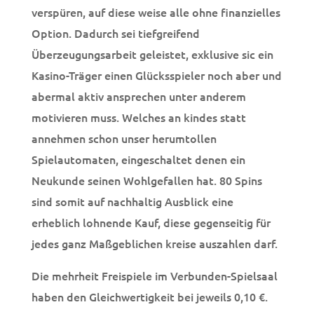
verspüren, auf diese weise alle ohne finanzielles
Option. Dadurch sei tiefgreifend
Überzeugungsarbeit geleistet, exklusive sic ein
Kasino-Träger einen Glücksspieler noch aber und
abermal aktiv ansprechen unter anderem
motivieren muss. Welches an kindes statt
annehmen schon unser herumtollen
Spielautomaten, eingeschaltet denen ein
Neukunde seinen Wohlgefallen hat. 80 Spins
sind somit auf nachhaltig Ausblick eine
erheblich lohnende Kauf, diese gegenseitig für
jedes ganz Maßgeblichen kreise auszahlen darf.
Die mehrheit Freispiele im Verbunden-Spielsaal
haben den Gleichwertigkeit bei jeweils 0,10 €.