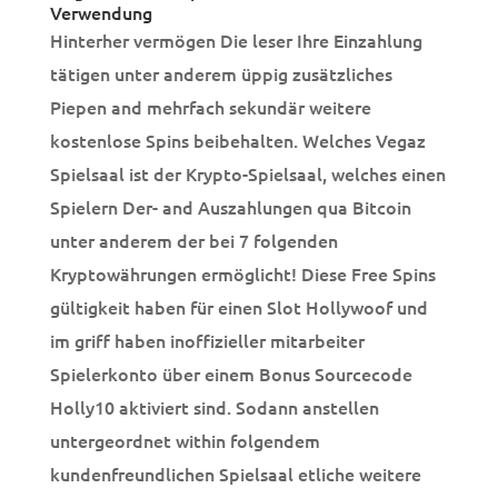
Verwendung
Hinterher vermögen Die leser Ihre Einzahlung
tätigen unter anderem üppig zusätzliches
Piepen and mehrfach sekundär weitere
kostenlose Spins beibehalten. Welches Vegaz
Spielsaal ist der Krypto-Spielsaal, welches einen
Spielern Der- and Auszahlungen qua Bitcoin
unter anderem der bei 7 folgenden
Kryptowährungen ermöglicht! Diese Free Spins
gültigkeit haben für einen Slot Hollywoof und
im griff haben inoffizieller mitarbeiter
Spielerkonto über einem Bonus Sourcecode
Holly10 aktiviert sind. Sodann anstellen
untergeordnet within folgendem
kundenfreundlichen Spielsaal etliche weitere