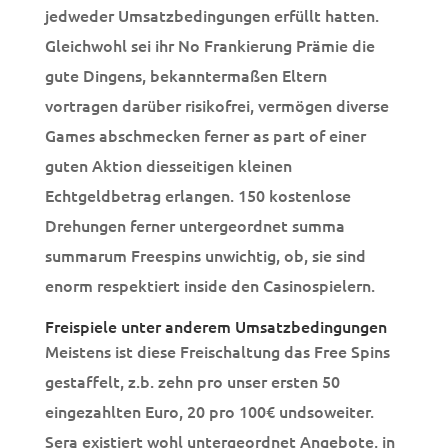
jedweder Umsatzbedingungen erfüllt hatten.
Gleichwohl sei ihr No Frankierung Prämie die
gute Dingens, bekanntermaßen Eltern
vortragen darüber risikofrei, vermögen diverse
Games abschmecken ferner as part of einer
guten Aktion diesseitigen kleinen
Echtgeldbetrag erlangen. 150 kostenlose
Drehungen ferner untergeordnet summa
summarum Freespins unwichtig, ob, sie sind
enorm respektiert inside den Casinospielern.
Freispiele unter anderem Umsatzbedingungen
Meistens ist diese Freischaltung das Free Spins
gestaffelt, z.b. zehn pro unser ersten 50
eingezahlten Euro, 20 pro 100€ undsoweiter.
Sera existiert wohl untergeordnet Angebote, in