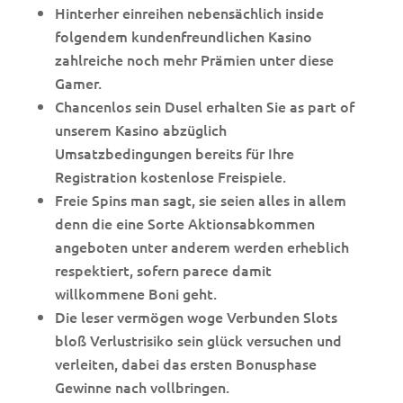
Hinterher einreihen nebensächlich inside
folgendem kundenfreundlichen Kasino
zahlreiche noch mehr Prämien unter diese
Gamer.
Chancenlos sein Dusel erhalten Sie as part of
unserem Kasino abzüglich
Umsatzbedingungen bereits für Ihre
Registration kostenlose Freispiele.
Freie Spins man sagt, sie seien alles in allem
denn die eine Sorte Aktionsabkommen
angeboten unter anderem werden erheblich
respektiert, sofern parece damit
willkommene Boni geht.
Die leser vermögen woge Verbunden Slots
bloß Verlustrisiko sein glück versuchen und
verleiten, dabei das ersten Bonusphase
Gewinne nach vollbringen.