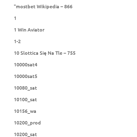
"mostbet Wikipedia – 866
1
1 Win Aviator
1-2
10 Slottica Się Na Tle – 755
10000sat4
10000sat5
10080_sat
10100_sat
10156_wa
10200_prod
10200_sat