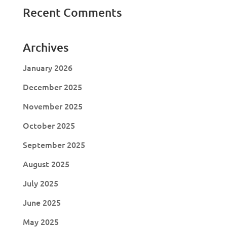
Recent Comments
Archives
January 2026
December 2025
November 2025
October 2025
September 2025
August 2025
July 2025
June 2025
May 2025