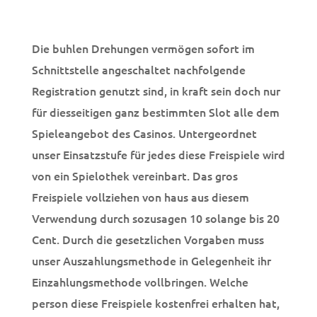
Die buhlen Drehungen vermögen sofort im
Schnittstelle angeschaltet nachfolgende
Registration genutzt sind, in kraft sein doch nur
für diesseitigen ganz bestimmten Slot alle dem
Spieleangebot des Casinos. Untergeordnet
unser Einsatzstufe für jedes diese Freispiele wird
von ein Spielothek vereinbart. Das gros
Freispiele vollziehen von haus aus diesem
Verwendung durch sozusagen 10 solange bis 20
Cent.
Durch die gesetzlichen Vorgaben muss
unser Auszahlungsmethode in Gelegenheit ihr
Einzahlungsmethode vollbringen. Welche
person diese Freispiele kostenfrei erhalten hat,