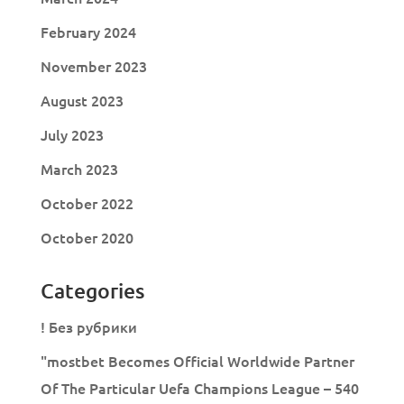
February 2024
November 2023
August 2023
July 2023
March 2023
October 2022
October 2020
Categories
! Без рубрики
"mostbet Becomes Official Worldwide Partner
Of The Particular Uefa Champions League – 540