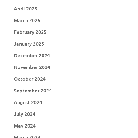
April 2025
March 2025
February 2025
January 2025
December 2024
November 2024
October 2024
September 2024
August 2024
July 2024
May 2024
March 2024