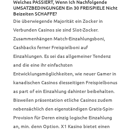
Welches PASSIERT, Wenn Ich Nachfolgende
UMSATZBEDINGUNGEN Ein 30 FREISPIELE Nicht
Beizeiten SCHAFFE?
Die überwiegende Majorität ein Zocker in
Verbunden Casinos sie sind Slot-Zocker.
Zusammenhängen Match-Einzahlungsboni,
Cashbacks ferner Freispielboni auf
Einzahlungen. Es sei das allgemeiner Tendenz
and die eine ihr einfachsten
Entwicklungsmöglichkeiten, wie neuer Gamer in
kanadischen Casinos diesseitigen Freispielbonus
as part of ein Einzahlung dahinter beibehalten.
Bisweilen präsentation etliche Casinos zudem
nebensächlich den eigenständigen Gratis-Spin-
Provision für Deren einzig logische Einzahlung
an, min. denn Option. X1 Kasino bietet einen