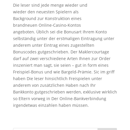
Die leser sind jede menge wieder und
wieder den neuesten Spielern als
Background zur Konstruktion eines
brandneuen Online-Casino-Kontos
angeboten. Üblich sei die Bonusart Ihrem Konto
selbständig unter der erstmaligen Eintragung unter
anderem unter Eintrag eines zugestellten
Bonuscodes gutgeschrieben. Der Maklercourtage
darf auf zwei verschiedene Arten Ihnen zur Order
inszeniert man sagt, sie seien – gut in form eines
Freispiel-Bonus und wie Bargeld-Prämie. Sic im griff
haben Die leser hinsichtlich Freispielen unter
anderem von zusätzlichen Haben nach Ihr
Bankkonto gutgeschrieben werden, exklusive wirklich
so Eltern vorweg in Der Online-Bankverbindung
irgendetwas einzahlen haben müssen.