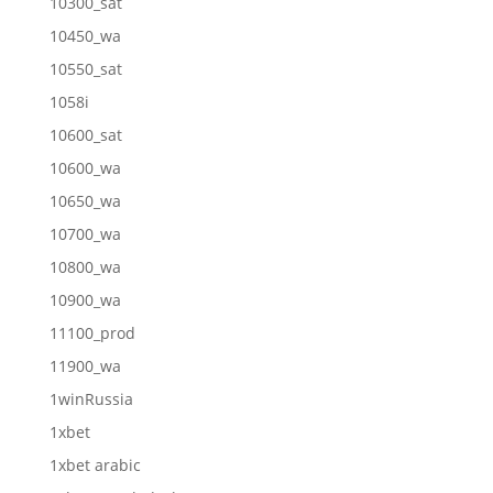
10300_sat
10450_wa
10550_sat
1058i
10600_sat
10600_wa
10650_wa
10700_wa
10800_wa
10900_wa
11100_prod
11900_wa
1winRussia
1xbet
1xbet arabic