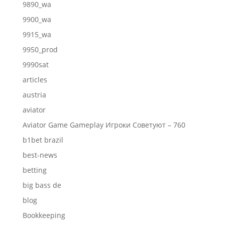
9890_wa
9900_wa
9915_wa
9950_prod
9990sat
articles
austria
aviator
Aviator Game Gameplay Игроки Советуют – 760
b1bet brazil
best-news
betting
big bass de
blog
Bookkeeping