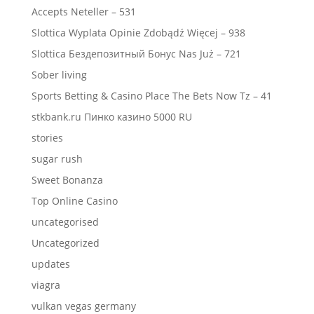
Accepts Neteller – 531
Slottica Wyplata Opinie Zdobądź Więcej – 938
Slottica Бездепозитный Бонус Nas Już – 721
Sober living
Sports Betting & Casino Place The Bets Now Tz – 41
stkbank.ru Пинко казино 5000 RU
stories
sugar rush
Sweet Bonanza
Top Online Casino
uncategorised
Uncategorized
updates
viagra
vulkan vegas germany