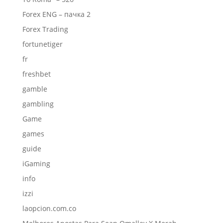
Forex ENG – пачка 2
Forex Trading
fortunetiger
fr
freshbet
gamble
gambling
Game
games
guide
iGaming
info
izzi
laopcion.com.co