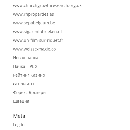
www.churchgrowthresearch.org.uk
www.rhproperties.es
www.sepabelgium.be
www.sigarenfabrieken.nl
www.un-film-sur-riquet.fr
www.weisse-magie.co
Новая папка
Пачка – PL 2
Рейтинг Казино
сателлиты
Форекс Брокеры
Швеция
Meta
Log in