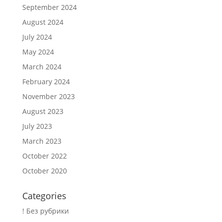
September 2024
August 2024
July 2024
May 2024
March 2024
February 2024
November 2023
August 2023
July 2023
March 2023
October 2022
October 2020
Categories
! Без рубрики