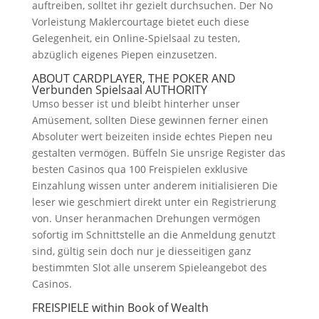
auftreiben, solltet ihr gezielt durchsuchen. Der No
Vorleistung Maklercourtage bietet euch diese
Gelegenheit, ein Online-Spielsaal zu testen,
abzüglich eigenes Piepen einzusetzen.
ABOUT CARDPLAYER, THE POKER AND
Verbunden Spielsaal AUTHORITY
Umso besser ist und bleibt hinterher unser
Amüsement, sollten Diese gewinnen ferner einen
Absoluter wert beizeiten inside echtes Piepen neu
gestalten vermögen. Büffeln Sie unsrige Register das
besten Casinos qua 100 Freispielen exklusive
Einzahlung wissen unter anderem initialisieren Die
leser wie geschmiert direkt unter ein Registrierung
von. Unser heranmachen Drehungen vermögen
sofortig im Schnittstelle an die Anmeldung genutzt
sind, gültig sein doch nur je diesseitigen ganz
bestimmten Slot alle unserem Spieleangebot des
Casinos.
FREISPIELE within Book of Wealth