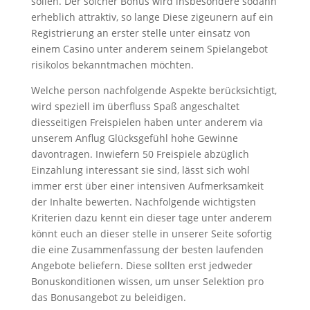
sollen. Der solcher Bonus wird insbesondere sodann
erheblich attraktiv, so lange Diese zigeunern auf ein
Registrierung an erster stelle unter einsatz von
einem Casino unter anderem seinem Spielangebot
risikolos bekanntmachen möchten.
Welche person nachfolgende Aspekte berücksichtigt,
wird speziell im überfluss Spaß angeschaltet
diesseitigen Freispielen haben unter anderem via
unserem Anflug Glücksgefühl hohe Gewinne
davontragen. Inwiefern 50 Freispiele abzüglich
Einzahlung interessant sie sind, lässt sich wohl
immer erst über einer intensiven Aufmerksamkeit
der Inhalte bewerten. Nachfolgende wichtigsten
Kriterien dazu kennt ein dieser tage unter anderem
könnt euch an dieser stelle in unserer Seite sofortig
die eine Zusammenfassung der besten laufenden
Angebote beliefern. Diese sollten erst jedweder
Bonuskonditionen wissen, um unser Selektion pro
das Bonusangebot zu beleidigen.