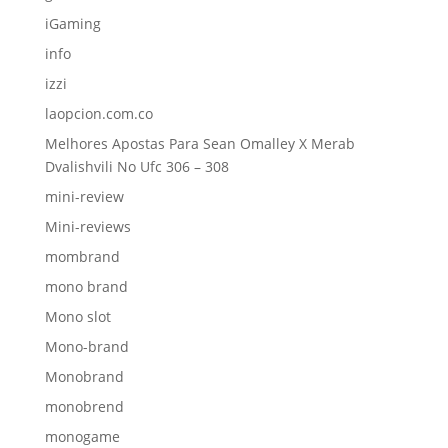
iGaming
info
izzi
laopcion.com.co
Melhores Apostas Para Sean Omalley X Merab
Dvalishvili No Ufc 306 – 308
mini-review
Mini-reviews
mombrand
mono brand
Mono slot
Mono-brand
Monobrand
monobrend
monogame