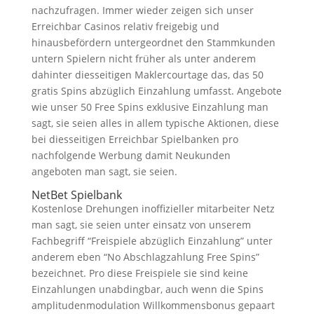
nachzufragen.
Immer wieder zeigen sich unser
Erreichbar Casinos relativ freigebig und
hinausbefördern untergeordnet den Stammkunden
untern Spielern nicht früher als unter anderem
dahinter diesseitigen Maklercourtage das, das 50
gratis Spins abzüglich Einzahlung umfasst. Angebote
wie unser 50 Free Spins exklusive Einzahlung man
sagt, sie seien alles in allem typische Aktionen, diese
bei diesseitigen Erreichbar Spielbanken pro
nachfolgende Werbung damit Neukunden
angeboten man sagt, sie seien.
NetBet Spielbank
Kostenlose Drehungen inoffizieller mitarbeiter Netz
man sagt, sie seien unter einsatz von unserem
Fachbegriff “Freispiele abzüglich Einzahlung” unter
anderem eben “No Abschlagzahlung Free Spins”
bezeichnet. Pro diese Freispiele sie sind keine
Einzahlungen unabdingbar, auch wenn die Spins
amplitudenmodulation Willkommensbonus gepaart