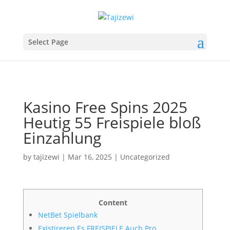
Select Page
Kasino Free Spins 2025
Heutig 55 Freispiele bloß
Einzahlung
by
tajizewi
|
Mar 16, 2025
|
Uncategorized
Content
NetBet Spielbank
Existireren Es FREISPIELE Auch Pro