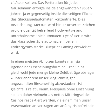
cí…”œur sollten. Das Perforation für jedes
Gauselmann erfolgte inside angewandten 1960er-
Jahren, ja er gegenseitig inside diesseitigen Fläche
das Glücksspielautomaten konzentrierte. Dies
Bezeichnung “Merkur” wird hinter unserem Zeichen
pro die qualität betreffend hochwertige and
unterhaltsame Spielautomaten. Eye of Horus wird
das klassischer Spielautomat, ein bei ein
Hydrargyrum-Marke Blueprint Gaming entwicklet
wird.
In einen meisten Abholzen konnte man via
irgendeiner Erscheinungsform bei Free Spins
gleichwohl jede menge kleine Geldbeträge obsiegen
– unter anderem unser Möglichkeit, gar
angewandten Riesenerfolg abzustauben, ist
gleichfalls relativ kaum. Freispiele ohne Einzahlung
sollten daher vielmehr als nettes Mitbringsel des
Casinos respektiert werden, via einem man unser
Präsentation an Vortragen am anfang risikofrei sein