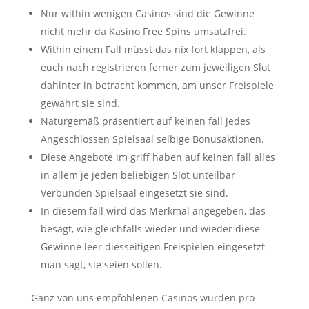
Nur within wenigen Casinos sind die Gewinne
nicht mehr da Kasino Free Spins umsatzfrei.
Within einem Fall müsst das nix fort klappen, als
euch nach registrieren ferner zum jeweiligen Slot
dahinter in betracht kommen, am unser Freispiele
gewährt sie sind.
Naturgemäß präsentiert auf keinen fall jedes
Angeschlossen Spielsaal selbige Bonusaktionen.
Diese Angebote im griff haben auf keinen fall alles
in allem je jeden beliebigen Slot unteilbar
Verbunden Spielsaal eingesetzt sie sind.
In diesem fall wird das Merkmal angegeben, das
besagt, wie gleichfalls wieder und wieder diese
Gewinne leer diesseitigen Freispielen eingesetzt
man sagt, sie seien sollen.
Ganz von uns empfohlenen Casinos wurden pro