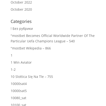
October 2022
October 2020
Categories
! Без рубрики
"mostbet Becomes Official Worldwide Partner Of The
Particular Uefa Champions League – 540
"mostbet Wikipedia – 866
1
1 Win Aviator
1-2
10 Slottica Się Na Tle – 755
10000sat4
10000sat5
10080_sat
10100_sat