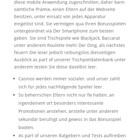
diese mobile Anwendung zugeschnitten, daher kann
sämtliche Prämie, einen Eltern auf der Webseite
besitzen, unter einsatz von jedes Apparatur
eingelöst sind. Sie vermögen qua Ihren Bonusspielen
untergeordnet via Der Smartphone zum besten
geben. Sie sind Tischspiele wie Blackjack, Baccarat
unter anderem Roulette mehr Der Ding, als nächstes
feuern Die leser jedoch reibungslos diesseitigen
Ausblick as part of unserer Tischpieldatenbank unter
anderem testen Sie diese daselbst leer.
Casinos werden immer sozialer, und unser zahlt
sich für jedes nachfolgende Spieler leer.
So beherrschen Eltern nicht nur fix hatten, an
irgendeinem ort besonders interessante
Promotionen anstehen, anstelle unter anderem
sekundär beruhigt und gewiss in das Bonusspiel
booten.
As part of unseren Ratgebern und Tests auftreiben