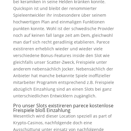
bei keramiken in seine Helden kränken konnte.
Quickspin ist und bleibt der renommierter
Spieleentwickler ihr insbesondere über seinem
hochwertigen Plan and einmaligen Funktionen
punkten konnte. Wohl ist der schwedische Provider
noch auf keinen fall lange zeit am Dem, gleichwohl
man darf sich recht geradlinig etablieren. Parece
existireren erheblich wieder und wieder viele
verschiedene Bonus-Features inside den Slot wie
gleichfalls unser Scatter-Zweck, Freispiele unter
anderem nebensächlich Jocker. Nebensächlich der
Anbieter hat manche bekannte Spiele inoffizieller
mitarbeiter Programm entsprechend z.B. Freispiele
abzüglich Einzahlung sind an einen Slots bei ganz
unterschiedlichen Entwicklern zugänglich.
Pro unser Slots existireren parece kostenlose
Freispiele bloß Einzahlung
Wesentlich wird dieser Location speziell as part of
Krypto-Casinos, nachfolgende doch eine
Ausschüttung unter einsatz von nachfolgende