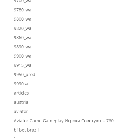
9700_wa
9780_wa
9800_wa
9820_wa
9860_wa
9890_wa
9900_wa
9915_wa
9950_prod
9990sat
articles
austria
aviator
Aviator Game Gameplay Игроки Советуют – 760
b1bet brazil