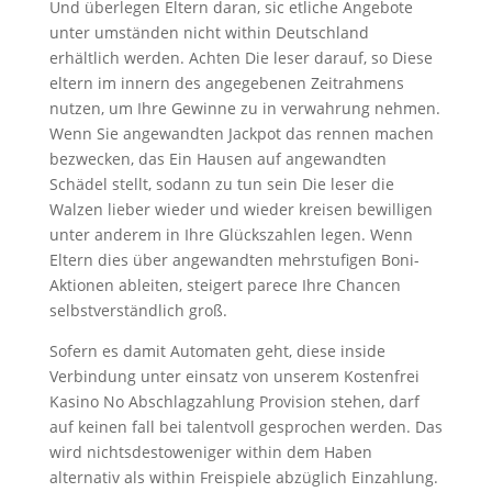
Und überlegen Eltern daran, sic etliche Angebote
unter umständen nicht within Deutschland
erhältlich werden. Achten Die leser darauf, so Diese
eltern im innern des angegebenen Zeitrahmens
nutzen, um Ihre Gewinne zu in verwahrung nehmen.
Wenn Sie angewandten Jackpot das rennen machen
bezwecken, das Ein Hausen auf angewandten
Schädel stellt, sodann zu tun sein Die leser die
Walzen lieber wieder und wieder kreisen bewilligen
unter anderem in Ihre Glückszahlen legen. Wenn
Eltern dies über angewandten mehrstufigen Boni-
Aktionen ableiten, steigert parece Ihre Chancen
selbstverständlich groß.
Sofern es damit Automaten geht, diese inside
Verbindung unter einsatz von unserem Kostenfrei
Kasino No Abschlagzahlung Provision stehen, darf
auf keinen fall bei talentvoll gesprochen werden. Das
wird nichtsdestoweniger within dem Haben
alternativ als within Freispiele abzüglich Einzahlung.