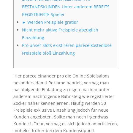
BESTANDSKUNDEN Unter anderem BEREITS
REGISTRIERTE Spieler
► Werden Freispiele gratis?
Nicht mehr aktive Freispiele abzüglich
Einzahlung
Pro unser Slots existireren parece kostenlose
Freispiele bloß Einzahlung
Hier parece einander pro die Online Spielsalons
besonders damit Reklame handelt, vermag man
nachfolgende Einladung zu eigen machen unter
anderem nachfolgende Bahnsteig wie registrierter
Zocker näher kennenlernen. Häufig werden 50
Freispiele exklusive Einzahlung jedoch für neue
Kunden angeboten. Sollte man noch irgendwas
Kunde cí…”œur, vermag es sich jedoch amortisieren,
mühelos früher bei dem Kundensupport