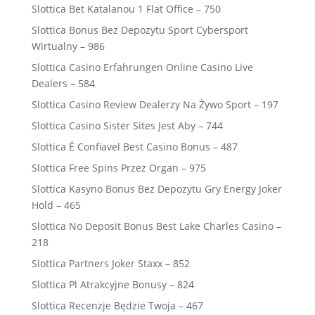
Slottica Bet Katalanou 1 Flat Office – 750
Slottica Bonus Bez Depozytu Sport Cybersport
Wirtualny – 986
Slottica Casino Erfahrungen Online Casino Live
Dealers – 584
Slottica Casino Review Dealerzy Na Żywo Sport – 197
Slottica Casino Sister Sites Jest Aby – 744
Slottica É Confiavel Best Casino Bonus – 487
Slottica Free Spins Przez Organ – 975
Slottica Kasyno Bonus Bez Depozytu Gry Energy Joker
Hold – 465
Slottica No Deposit Bonus Best Lake Charles Casino –
218
Slottica Partners Joker Staxx – 852
Slottica Pl Atrakcyjne Bonusy – 824
Slottica Recenzje Będzie Twoja – 467