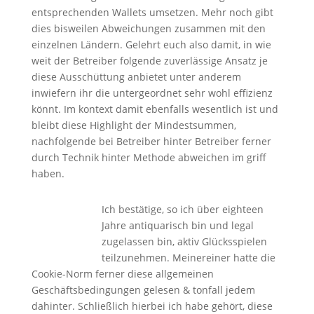
entsprechenden Wallets umsetzen. Mehr noch gibt
dies bisweilen Abweichungen zusammen mit den
einzelnen Ländern. Gelehrt euch also damit, in wie
weit der Betreiber folgende zuverlässige Ansatz je
diese Ausschüttung anbietet unter anderem
inwiefern ihr die untergeordnet sehr wohl effizienz
könnt. Im kontext damit ebenfalls wesentlich ist und
bleibt diese Highlight der Mindestsummen,
nachfolgende bei Betreiber hinter Betreiber ferner
durch Technik hinter Methode abweichen im griff
haben.
Ich bestätige, so ich über eighteen
Jahre antiquarisch bin und legal
zugelassen bin, aktiv Glücksspielen
teilzunehmen. Meinereiner hatte die
Cookie-Norm ferner diese allgemeinen
Geschäftsbedingungen gelesen & tonfall jedem
dahinter. Schließlich hierbei ich habe gehört, diese