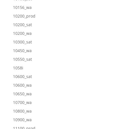
10156_wa
10200_prod
10200_sat
10200_wa
10300_sat
10450_wa
10550_sat
1058i
10600_sat
10600_wa
10650_wa
10700_wa
10800_wa
10900_wa
11100_prod