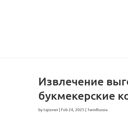
Извлечение выг
букмекерские к
by
tajizewi
|
Feb 24, 2025
|
1winRussia