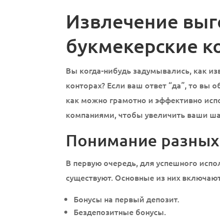
Извлечение выг
букмекерские к
Вы когда-нибудь задумывались, как из
конторах? Если ваш ответ “да”, то вы 
как можно грамотно и эффективно исп
компаниями, чтобы увеличить ваши ша
Понимание разных
В первую очередь, для успешного испо
существуют. Основные из них включают
Бонусы на первый депозит.
Бездепозитные бонусы.