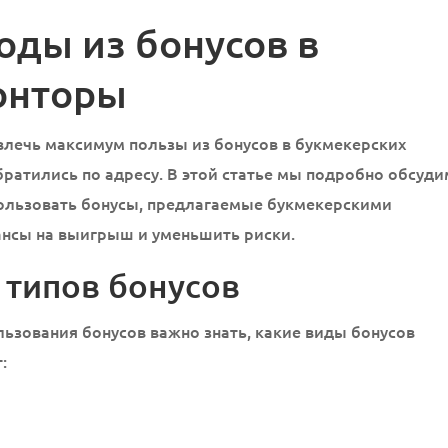
оды из бонусов в
онторы
влечь максимум пользы из бонусов в букмекерских
обратились по адресу. В этой статье мы подробно обсуди
ользовать бонусы, предлагаемые букмекерскими
нсы на выигрыш и уменьшить риски.
 типов бонусов
льзования бонусов важно знать, какие виды бонусов
: