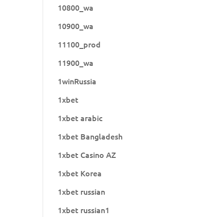
10800_wa
10900_wa
11100_prod
11900_wa
1winRussia
1xbet
1xbet arabic
1xbet Bangladesh
1xbet Casino AZ
1xbet Korea
1xbet russian
1xbet russian1