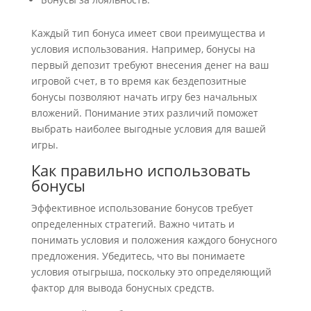
Каждый тип бонуса имеет свои преимущества и
условия использования. Например, бонусы на
первый депозит требуют внесения денег на ваш
игровой счет, в то время как бездепозитные
бонусы позволяют начать игру без начальных
вложений. Понимание этих различий поможет
выбрать наиболее выгодные условия для вашей
игры.
Как правильно использовать
бонусы
Эффективное использование бонусов требует
определенных стратегий. Важно читать и
понимать условия и положения каждого бонусного
предложения. Убедитесь, что вы понимаете
условия отыгрыша, поскольку это определяющий
фактор для вывода бонусных средств.