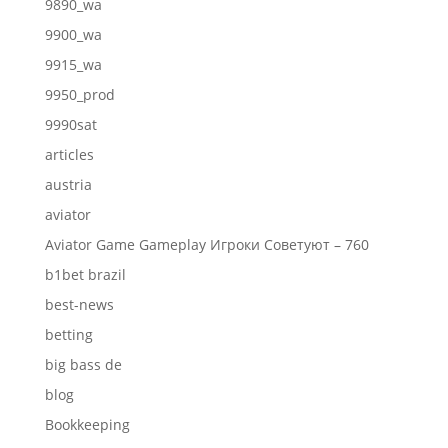
9890_wa
9900_wa
9915_wa
9950_prod
9990sat
articles
austria
aviator
Aviator Game Gameplay Игроки Советуют – 760
b1bet brazil
best-news
betting
big bass de
blog
Bookkeeping