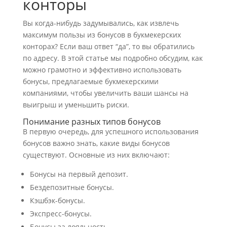
конторы
Вы когда-нибудь задумывались, как извлечь
максимум пользы из бонусов в букмекерских
конторах? Если ваш ответ “да”, то вы обратились
по адресу. В этой статье мы подробно обсудим, как
можно грамотно и эффективно использовать
бонусы, предлагаемые букмекерскими
компаниями, чтобы увеличить ваши шансы на
выигрыш и уменьшить риски.
Понимание разных типов бонусов
В первую очередь, для успешного использования
бонусов важно знать, какие виды бонусов
существуют. Основные из них включают:
Бонусы на первый депозит.
Бездепозитные бонусы.
Кэшбэк-бонусы.
Экспресс-бонусы.
Бонусы за лояльность.