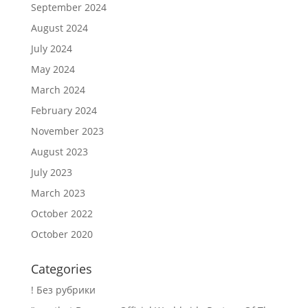
September 2024
August 2024
July 2024
May 2024
March 2024
February 2024
November 2023
August 2023
July 2023
March 2023
October 2022
October 2020
Categories
! Без рубрики