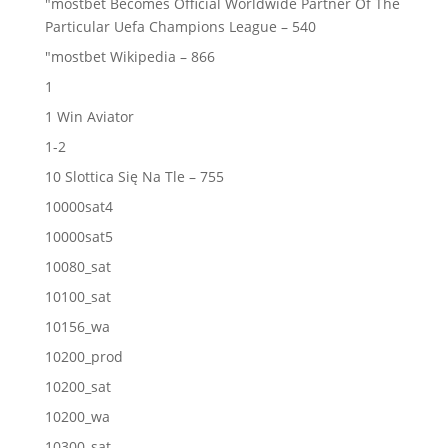
"mostbet Becomes Official Worldwide Partner Of The
Particular Uefa Champions League – 540
"mostbet Wikipedia – 866
1
1 Win Aviator
1-2
10 Slottica Się Na Tle – 755
10000sat4
10000sat5
10080_sat
10100_sat
10156_wa
10200_prod
10200_sat
10200_wa
10300_sat