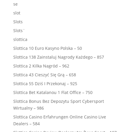
se
slot
Slots
Slots`
slottica
Slottica 10 Euro Kasyno Polska – 50
Slottica 138 Zainstaluj Nagrody Każdego – 857
Slottica 2 Kilka Nagród – 962
Slottica 43 Cieszyć Się Grą – 658
Slottica 55 Dziś I Przekonaj – 925
Slottica Bet Katalanou 1 Flat Office – 750
Slottica Bonus Bez Depozytu Sport Cybersport
Wirtualny – 986
Slottica Casino Erfahrungen Online Casino Live
Dealers – 584