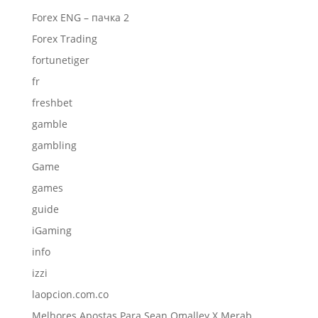
Forex ENG – пачка 2
Forex Trading
fortunetiger
fr
freshbet
gamble
gambling
Game
games
guide
iGaming
info
izzi
laopcion.com.co
Melhores Apostas Para Sean Omalley X Merab