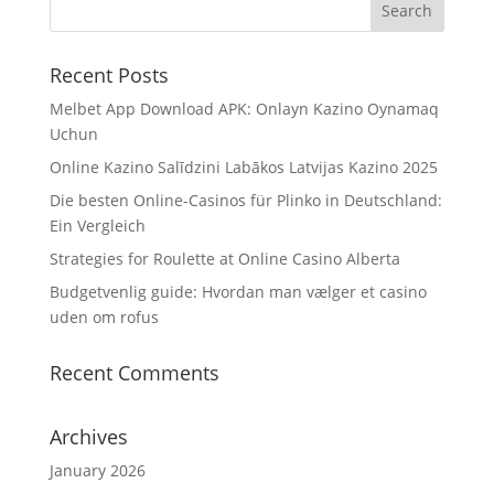
Recent Posts
Melbet App Download APK: Onlayn Kazino Oynamaq
Uchun
Online Kazino Salīdzini Labākos Latvijas Kazino 2025
Die besten Online-Casinos für Plinko in Deutschland:
Ein Vergleich
Strategies for Roulette at Online Casino Alberta
Budgetvenlig guide: Hvordan man vælger et casino
uden om rofus
Recent Comments
Archives
January 2026