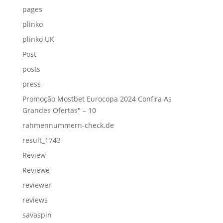
pages
plinko
plinko UK
Post
posts
press
Promoção Mostbet Eurocopa 2024 Confira As
Grandes Ofertas" – 10
rahmennummern-check.de
result_1743
Review
Reviewe
reviewer
reviews
savaspin