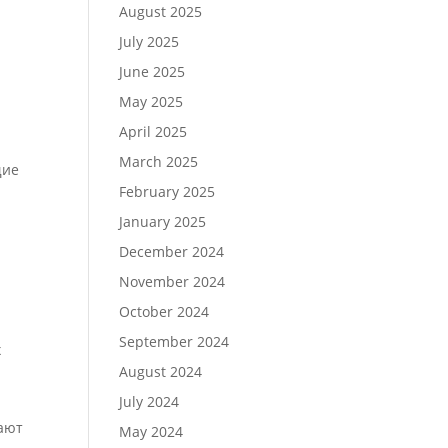
August 2025
July 2025
June 2025
May 2025
April 2025
March 2025
щие
February 2025
January 2025
December 2024
November 2024
October 2024
September 2024
х
August 2024
July 2024
ают
May 2024