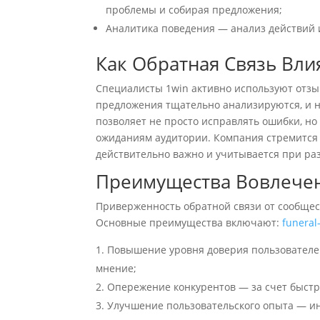
проблемы и собирая предложения;
Аналитика поведения — анализ действий
Как Обратная Связь Вли
Специалисты 1win активно используют отзы
предложения тщательно анализируются, и н
позволяет не просто исправлять ошибки, н
ожиданиям аудитории. Компания стремится 
действительно важно и учитывается при ра
Преимущества Вовлече
Приверженность обратной связи от сообщес
Основные преимущества включают:
funeral
Повышение уровня доверия пользователей
мнение;
Опережение конкурентов — за счет быстр
Улучшение пользовательского опыта — и