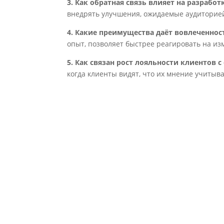
3. Как обратная связь влияет на разработ
внедрять улучшения, ожидаемые аудиторие
4. Какие преимущества даёт вовлеченнос
опыт, позволяет быстрее реагировать на из
5. Как связан рост лояльности клиентов 
когда клиенты видят, что их мнение учитыва