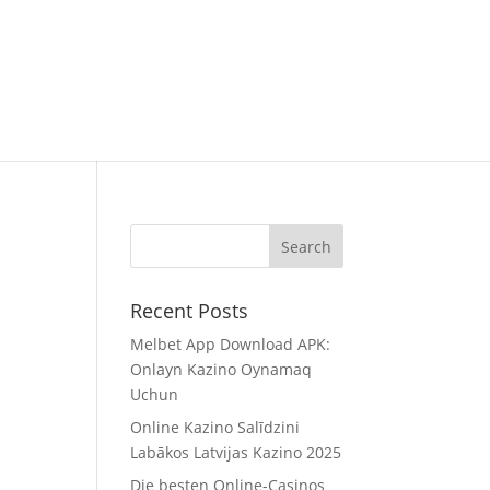
Recent Posts
Melbet App Download APK:
Onlayn Kazino Oynamaq
Uchun
Online Kazino Salīdzini
Labākos Latvijas Kazino 2025
Die besten Online-Casinos