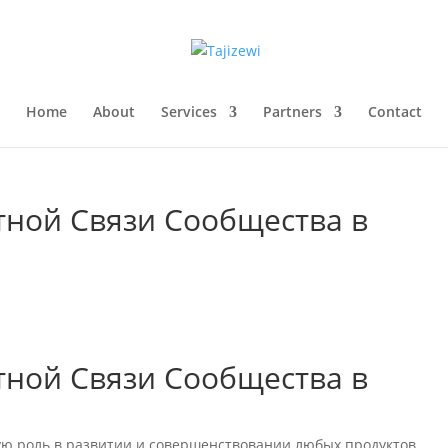
Home
About
Services
Partners
Contact
тной Связи Сообщества в
тной Связи Сообщества в
ую роль в развитии и совершенствовании любых продуктов,