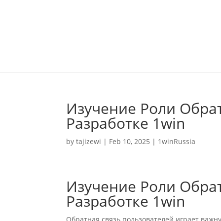
Изучение Роли Обра
Разработке 1win
by
tajizewi
|
Feb 10, 2025
|
1winRussia
Изучение Роли Обра
Разработке 1win
Обратная связь пользователей играет важн