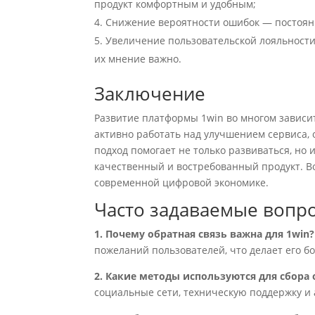
продукт комфортным и удобным;
Снижение вероятности ошибок — постоянн
Увеличение пользовательской лояльности
их мнение важно.
Заключение
Развитие платформы 1win во многом зависи
активно работать над улучшением сервиса,
подход помогает не только развиваться, но 
качественный и востребованный продукт. В
современной цифровой экономике.
Часто задаваемые вопр
1. Почему обратная связь важна для 1win?
пожеланий пользователей, что делает его б
2. Какие методы используются для сбора 
социальные сети, техническую поддержку и 