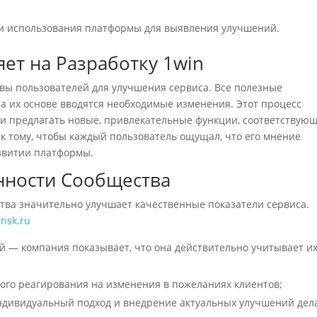
 и использования платформы для выявления улучшений.
яет на Разработку 1win
вы пользователей для улучшения сервиса. Все полезные
а их основе вводятся необходимые изменения. Этот процесс
о и предлагать новые, привлекательные функции, соответствую
к тому, чтобы каждый пользователь ощущал, что его мнение
звитии платформы.
нности Сообщества
тва значительно улучшает качественные показатели сервиса.
-nsk.ru
 — компания показывает, что она действительно учитывает и
ого реагирования на изменения в пожеланиях клиентов;
ндивидуальный подход и внедрение актуальных улучшений дел