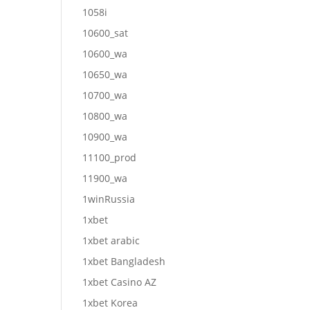
1058i
10600_sat
10600_wa
10650_wa
10700_wa
10800_wa
10900_wa
11100_prod
11900_wa
1winRussia
1xbet
1xbet arabic
1xbet Bangladesh
1xbet Casino AZ
1xbet Korea