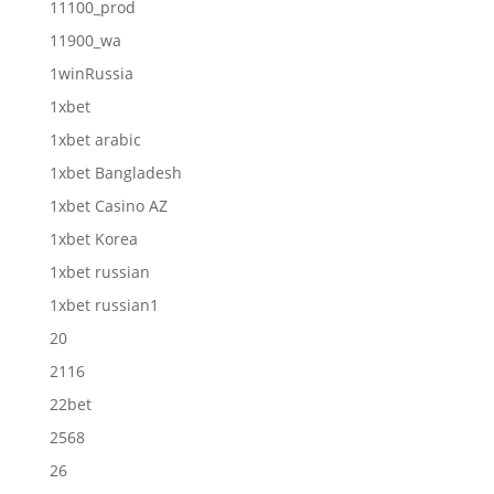
11100_prod
11900_wa
1winRussia
1xbet
1xbet arabic
1xbet Bangladesh
1xbet Casino AZ
1xbet Korea
1xbet russian
1xbet russian1
20
2116
22bet
2568
26