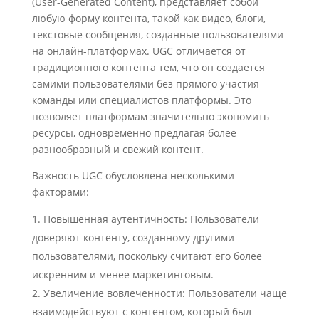
(User-Generated Content), представляет собой
любую форму контента, такой как видео, блоги,
текстовые сообщения, созданные пользователями
на онлайн-платформах. UGC отличается от
традиционного контента тем, что он создается
самими пользователями без прямого участия
команды или специалистов платформы. Это
позволяет платформам значительно экономить
ресурсы, одновременно предлагая более
разнообразный и свежий контент.
Важность UGC обусловлена несколькими
факторами:
Повышенная аутентичность: Пользователи
доверяют контенту, созданному другими
пользователями, поскольку считают его более
искренним и менее маркетинговым.
Увеличение вовлеченности: Пользователи чаще
взаимодействуют с контентом, который был