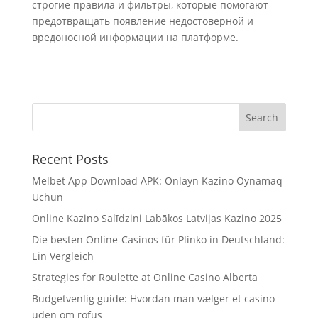
строгие правила и фильтры, которые помогают
предотвращать появление недостоверной и
вредоносной информации на платформе.
Recent Posts
Melbet App Download APK: Onlayn Kazino Oynamaq
Uchun
Online Kazino Salīdzini Labākos Latvijas Kazino 2025
Die besten Online-Casinos für Plinko in Deutschland:
Ein Vergleich
Strategies for Roulette at Online Casino Alberta
Budgetvenlig guide: Hvordan man vælger et casino
uden om rofus