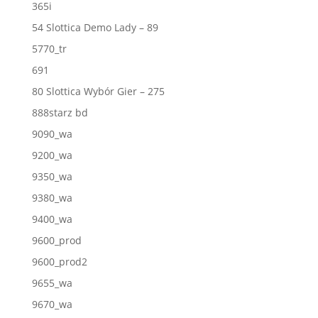
365i
54 Slottica Demo Lady – 89
5770_tr
691
80 Slottica Wybór Gier – 275
888starz bd
9090_wa
9200_wa
9350_wa
9380_wa
9400_wa
9600_prod
9600_prod2
9655_wa
9670_wa