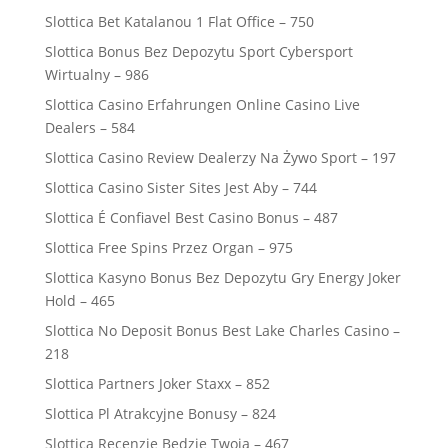
Slottica Bet Katalanou 1 Flat Office – 750
Slottica Bonus Bez Depozytu Sport Cybersport
Wirtualny – 986
Slottica Casino Erfahrungen Online Casino Live
Dealers – 584
Slottica Casino Review Dealerzy Na Żywo Sport – 197
Slottica Casino Sister Sites Jest Aby – 744
Slottica É Confiavel Best Casino Bonus – 487
Slottica Free Spins Przez Organ – 975
Slottica Kasyno Bonus Bez Depozytu Gry Energy Joker
Hold – 465
Slottica No Deposit Bonus Best Lake Charles Casino –
218
Slottica Partners Joker Staxx – 852
Slottica Pl Atrakcyjne Bonusy – 824
Slottica Recenzje Będzie Twoja – 467