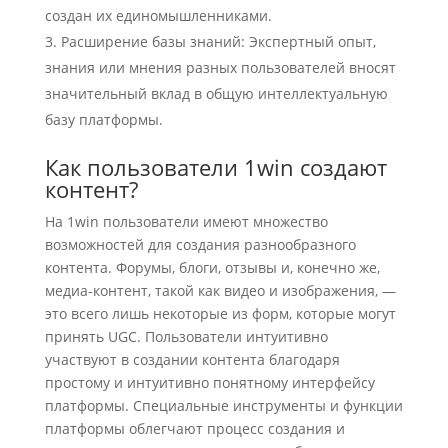
создан их единомышленниками.
Расширение базы знаний: Экспертный опыт,
знания или мнения разных пользователей вносят
значительный вклад в общую интеллектуальную
базу платформы.
Как пользователи 1win создают
контент?
На 1win пользователи имеют множество
возможностей для создания разнообразного
контента. Форумы, блоги, отзывы и, конечно же,
медиа-контент, такой как видео и изображения, —
это всего лишь некоторые из форм, которые могут
принять UGC. Пользователи интуитивно
участвуют в создании контента благодаря
простому и интуитивно понятному интерфейсу
платформы. Специальные инструменты и функции
платформы облегчают процесс создания и