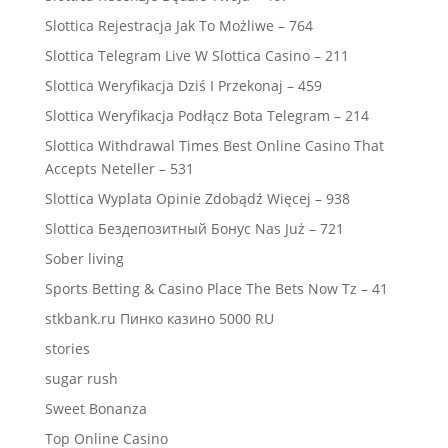
Slottica Rejestracja Jak To Możliwe – 764
Slottica Telegram Live W Slottica Casino – 211
Slottica Weryfikacja Dziś I Przekonaj – 459
Slottica Weryfikacja Podłącz Bota Telegram – 214
Slottica Withdrawal Times Best Online Casino That
Accepts Neteller – 531
Slottica Wyplata Opinie Zdobądź Więcej – 938
Slottica Бездепозитный Бонус Nas Już – 721
Sober living
Sports Betting & Casino Place The Bets Now Tz – 41
stkbank.ru Пинко казино 5000 RU
stories
sugar rush
Sweet Bonanza
Top Online Casino