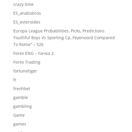
crazy time
ES_anabolicos
ES_esteroides
Europa League Probabilities, Picks, Predictions
Youthful Boys Vs Sporting Cp, Feyenoord Compared
To Roma" – 526
Forex ENG – пачка 2
Forex Trading
fortunetiger
fr
freshbet
gamble
gambling
Game
games