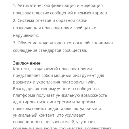
Автоматическая фильтрация и модерация
пользовательских сообщений и комментариев.
Система отчетов и обратной связи,
позволяющая пользователям сообщать о
нарушениях.
Обучение модераторов, которые обеспечивают
соблюдение стандартов сообщества.
Заключение
Контент, создаваемый пользователями,
представляет собой мощный инструмент для
развития и укрепления платформы 1win.
Благодаря активному участию сообщества,
платформа получает уникальную возможность
адаптироваться к интересам и запросам
пользователей, предоставляя актуальный и
уникальный контент. Это усиливает
вовлеченность пользователей, улучшает
коммуникации внутри сообщества и содействует