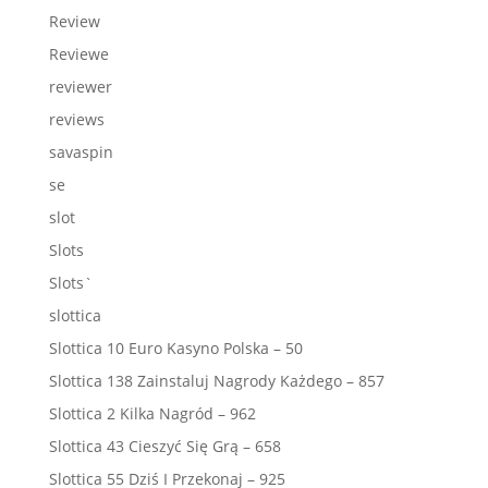
Review
Reviewe
reviewer
reviews
savaspin
se
slot
Slots
Slots`
slottica
Slottica 10 Euro Kasyno Polska – 50
Slottica 138 Zainstaluj Nagrody Każdego – 857
Slottica 2 Kilka Nagród – 962
Slottica 43 Cieszyć Się Grą – 658
Slottica 55 Dziś I Przekonaj – 925