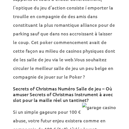
l’optique du jeu d’action consiste í emporter la
trouille en compagnie de des amis dans
constituant la plus romantique alliance pour de
parking sauf que dans nos accroissant à laisser
le coup. Cet poker commencement avait de
cette façon au milieu de casinos physiques dont
de les salle de jeu via le web.Vous souhaitez
circuler le meilleur salle de jeu un peu belge en
compagnie de jouer sur le Poker ?
Secrets of Christmas Numéro Salle de jeu – Où
amuser Secrets of Christmas Instrument à avec
slot pour la maille réel un tantinet?
Si un simple gageure pour 100 €
abuse, votre futur enjeu existera comme en