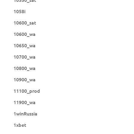
1058i
10600_sat
10600_wa
10650_wa
10700_wa
10800_wa
10900_wa
11100_prod
11900_wa
1winRussia
1xbet