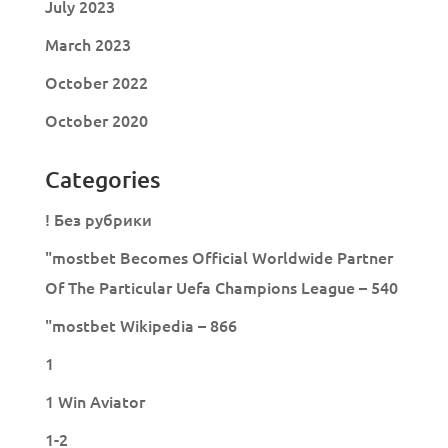
July 2023
March 2023
October 2022
October 2020
Categories
! Без рубрики
"mostbet Becomes Official Worldwide Partner
Of The Particular Uefa Champions League – 540
"mostbet Wikipedia – 866
1
1 Win Aviator
1-2