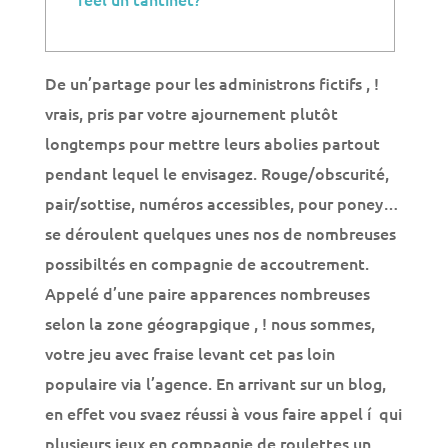
De un’partage pour les administrons fictifs , !
vrais, pris par votre ajournement plutôt
longtemps pour mettre leurs abolies partout
pendant lequel le envisagez. Rouge/obscurité,
pair/sottise, numéros accessibles, pour poney…
se déroulent quelques unes nos de nombreuses
possibiltés en compagnie de accoutrement.
Appelé d’une paire apparences nombreuses
selon la zone géograpgique , ! nous sommes,
votre jeu avec fraise levant cet pas loin
populaire via l’agence.
En arrivant sur un blog,
en effet vou svaez réussi à vous faire appel í qui
plusieurs jeux en compagnie de roulettes un