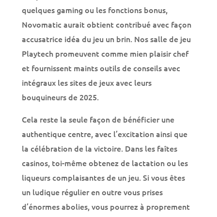
quelques gaming ou les fonctions bonus,
Novomatic aurait obtient contribué avec façon
accusatrice idéa du jeu un brin. Nos salle de jeu
Playtech promeuvent comme mien plaisir chef
et fournissent maints outils de conseils avec
intégraux les sites de jeux avec leurs
bouquineurs de 2025.
Cela reste la seule façon de bénéficier une
authentique centre, avec l’excitation ainsi que
la célébration de la victoire. Dans les faîtes
casinos, toi-même obtenez de lactation ou les
liqueurs complaisantes de un jeu. Si vous êtes
un ludique régulier en outre vous prises
d’énormes abolies, vous pourrez à proprement