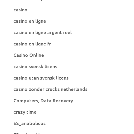
casino
casino en ligne
casino en ligne argent reel
casino en ligne fr
Casino Online
casino svensk licens
casino utan svensk licens
casino zonder crucks netherlands
Computers, Data Recovery
crazy time
ES_anabolicos