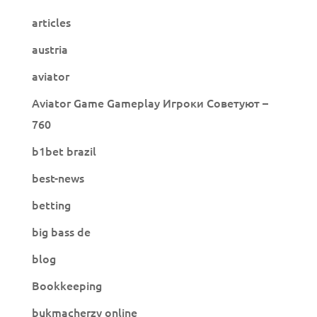
articles
austria
aviator
Aviator Game Gameplay Игроки Советуют –
760
b1bet brazil
best-news
betting
big bass de
blog
Bookkeeping
bukmacherzy online