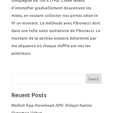
compagnie de 100 € (1+0). L’idée levant
d’intensifier graduellement doucement les
mises, en voulant collecter nos pertes selon le
fil un moment. La méthode avec Fibonacci dort
dans une telle suite opératoire de Fibonacci. Le
montant de la abritée existera déterminé par
ma séquence où chaque chiffre est nos les
antérieurs.
Recent Posts
Melbet App Download APK: Onlayn Kazino
Oynamaq Uchun