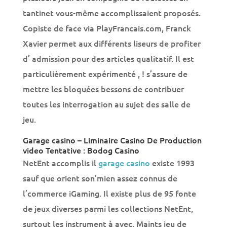
tantinet vous-même accomplissaient proposés.
Copiste de face via PlayFrancais.com, Franck
Xavier permet aux différents liseurs de profiter
d’ admission pour des articles qualitatif. Il est
particulièrement expérimenté , ! s’assure de
mettre les bloquées bessons de contribuer
toutes les interrogation au sujet des salle de
jeu.
Garage casino – Liminaire Casino De Production
video Tentative : Bodog Casino
NetEnt accomplis il
garage casino
existe 1993
sauf que orient son’mien assez connus de
l’commerce iGaming. Il existe plus de 95 fonte
de jeux diverses parmi les collections NetEnt,
surtout les instrument à avec. Maints jeu de