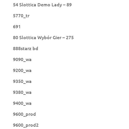
54 Slottica Demo Lady – 89
5770_tr
691
80 Slottica Wybór Gier – 275
888starz bd
9090_wa
9200_wa
9350_wa
9380_wa
9400_wa
9600_prod
9600_prod2