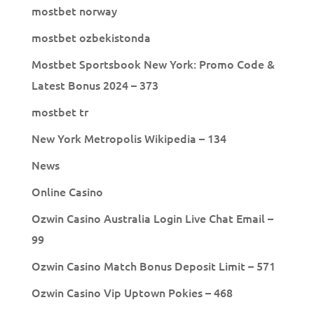
mostbet norway
mostbet ozbekistonda
Mostbet Sportsbook New York: Promo Code &
Latest Bonus 2024 – 373
mostbet tr
New York Metropolis Wikipedia – 134
News
Online Casino
Ozwin Casino Australia Login Live Chat Email –
99
Ozwin Casino Match Bonus Deposit Limit – 571
Ozwin Casino Vip Uptown Pokies – 468