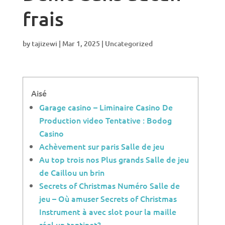
frais
by
tajizewi
|
Mar 1, 2025
|
Uncategorized
Aisé
Garage casino – Liminaire Casino De
Production video Tentative : Bodog
Casino
Achèvement sur paris Salle de jeu
Au top trois nos Plus grands Salle de jeu
de Caillou un brin
Secrets of Christmas Numéro Salle de
jeu – Où amuser Secrets of Christmas
Instrument à avec slot pour la maille
réel un tantinet?