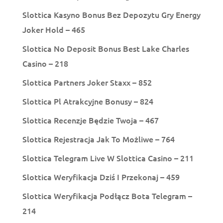
Slottica Kasyno Bonus Bez Depozytu Gry Energy
Joker Hold – 465
Slottica No Deposit Bonus Best Lake Charles
Casino – 218
Slottica Partners Joker Staxx – 852
Slottica Pl Atrakcyjne Bonusy – 824
Slottica Recenzje Będzie Twoja – 467
Slottica Rejestracja Jak To Możliwe – 764
Slottica Telegram Live W Slottica Casino – 211
Slottica Weryfikacja Dziś I Przekonaj – 459
Slottica Weryfikacja Podłącz Bota Telegram –
214