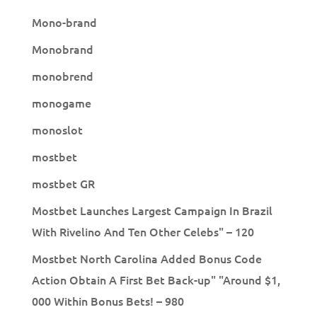
Mono-brand
Monobrand
monobrend
monogame
monoslot
mostbet
mostbet GR
Mostbet Launches Largest Campaign In Brazil
With Rivelino And Ten Other Celebs" – 120
Mostbet North Carolina Added Bonus Code
Action Obtain A First Bet Back-up" "Around $1,
000 Within Bonus Bets! – 980