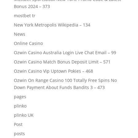
Bonus 2024 – 373
mostbet tr
New York Metropolis Wikipedia – 134
News
Online Casino
Ozwin Casino Australia Login Live Chat Email – 99
Ozwin Casino Match Bonus Deposit Limit – 571
Ozwin Casino Vip Uptown Pokies – 468
Ozwin On Range Casino 100 Totally Free Spins No
Down Payment About Funds Bandits 3 – 473
pages
plinko
plinko UK
Post
posts