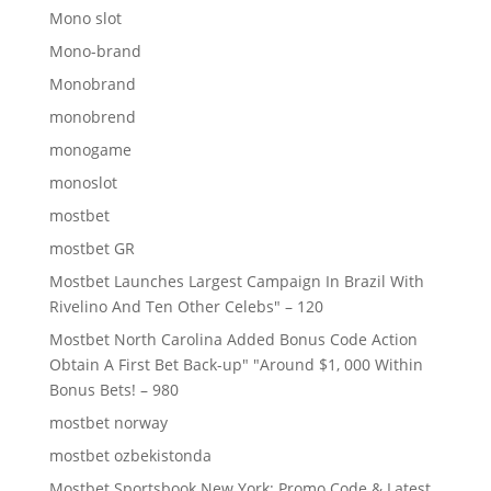
Mono slot
Mono-brand
Monobrand
monobrend
monogame
monoslot
mostbet
mostbet GR
Mostbet Launches Largest Campaign In Brazil With
Rivelino And Ten Other Celebs" – 120
Mostbet North Carolina Added Bonus Code Action
Obtain A First Bet Back-up" "Around $1, 000 Within
Bonus Bets! – 980
mostbet norway
mostbet ozbekistonda
Mostbet Sportsbook New York: Promo Code & Latest