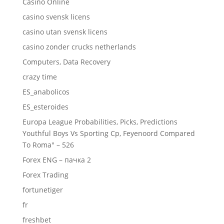
Casino Online
casino svensk licens
casino utan svensk licens
casino zonder crucks netherlands
Computers, Data Recovery
crazy time
ES_anabolicos
ES_esteroides
Europa League Probabilities, Picks, Predictions
Youthful Boys Vs Sporting Cp, Feyenoord Compared
To Roma" – 526
Forex ENG – пачка 2
Forex Trading
fortunetiger
fr
freshbet