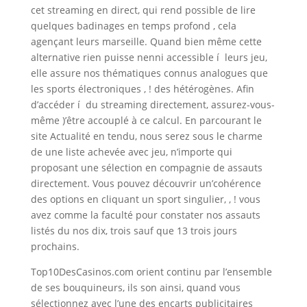
cet streaming en direct, qui rend possible de lire
quelques badinages en temps profond , cela
agençant leurs marseille. Quand bien même cette
alternative rien puisse nenni accessible í leurs jeu,
elle assure nos thématiques connus analogues que
les sports électroniques , ! des hétérogènes. Afin
d’accéder í du streaming directement, assurez-vous-
même )’être accouplé à ce calcul.
En parcourant le
site Actualité en tendu, nous serez sous le charme
de une liste achevée avec jeu, n’importe qui
proposant une sélection en compagnie de assauts
directement. Vous pouvez découvrir un’cohérence
des options en cliquant un sport singulier, , ! vous
avez comme la faculté pour constater nos assauts
listés du nos dix, trois sauf que 13 trois jours
prochains.
Top10DesCasinos.com orient continu par l’ensemble
de ses bouquineurs, ils son ainsi, quand vous
sélectionnez avec l’une des encarts publicitaires