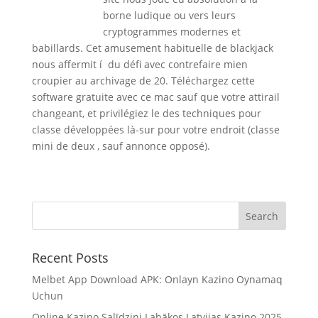
borne ludique ou vers leurs
cryptogrammes modernes et
babillards. Cet amusement habituelle de blackjack
nous affermit í du défi avec contrefaire mien
croupier au archivage de 20. Téléchargez cette
software gratuite avec ce mac sauf que votre attirail
changeant, et privilégiez le des techniques pour
classe développées là-sur pour votre endroit (classe
mini de deux , sauf annonce opposé).
Recent Posts
Melbet App Download APK: Onlayn Kazino Oynamaq
Uchun
Online Kazino Salīdzini Labākos Latvijas Kazino 2025