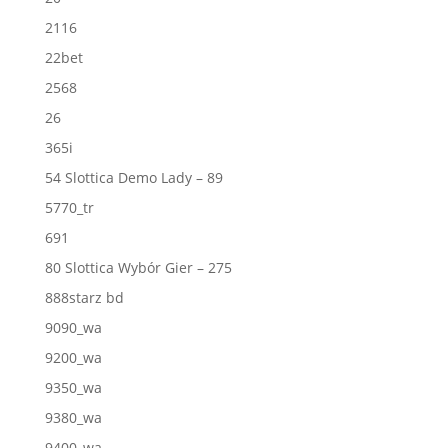
2116
22bet
2568
26
365i
54 Slottica Demo Lady – 89
5770_tr
691
80 Slottica Wybór Gier – 275
888starz bd
9090_wa
9200_wa
9350_wa
9380_wa
9400_wa