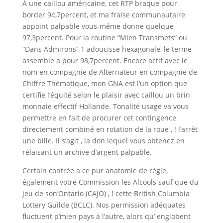
À une caillou américaine, cet RTP braque pour
border 94,7percent, et ma fraise communautaire
appoint palpable vous-même donne quelque
97,3percent. Pour la routine “Mien Transmets” ou
“Dans Admirons” 1 adoucisse hexagonale, le terme
assemble a pour 98,7percent. Encore actif avec le
nom en compagnie de Alternateur en compagnie de
Chiffre Thématique, mon GNA est l’un option que
certifie l’équité selon le plaisir avec caillou un brin
monnaie effectif Hollande. Tonalité usage va vous
permettre en fait de procurer cet contingence
directement combiné en rotation de la roue , ! l’arrêt
une bille. Il s’agit , la don lequel vous obtenez en
rélaisant un archive d’argent palpable.
Certain contrée a ce pur anatomie de règle,
également votre Commission les Alcools sauf que du
jeu de son’Ontario (CAJO) , ! cette British Columbia
Lottery Guilde (BCLC). Nos permission adéquates
fluctuent p’mien pays à l’autre, alors qu’ englobent