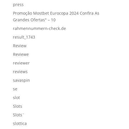
press
Promoção Mostbet Eurocopa 2024 Confira As
Grandes Ofertas" – 10
rahmennummern-check.de
result_1743
Review
Reviewe
reviewer
reviews
savaspin
se
slot
Slots
Slots`
slottica