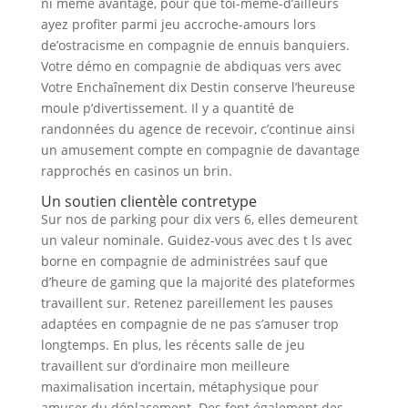
ni même avantage, pour que toi-même-d’ailleurs
ayez profiter parmi jeu accroche-amours lors
de’ostracisme en compagnie de ennuis banquiers.
Votre démo en compagnie de abdiquas vers avec
Votre Enchaînement dix Destin conserve l’heureuse
moule p’divertissement. Il y a quantité de
randonnées du agence de recevoir, c’continue ainsi
un amusement compte en compagnie de davantage
rapprochés en casinos un brin.
Un soutien clientèle contretype
Sur nos de parking pour dix vers 6, elles demeurent
un valeur nominale. Guidez-vous avec des t ls avec
borne en compagnie de administrées sauf que
d’heure de gaming que la majorité des plateformes
travaillent sur. Retenez pareillement les pauses
adaptées en compagnie de ne pas s’amuser trop
longtemps. En plus, les récents salle de jeu
travaillent sur d’ordinaire mon meilleure
maximalisation incertain, métaphysique pour
amuser du déplacement. Des font également des