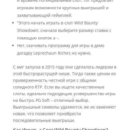
и вровень потенциальный слот, тот предлагает
игрокам возможности крупных выигрышей и
захватывающий геймплей.
“Этого начать играть в слот Wild Bounty
Showdown, сначала выберите размер ставки с
помощью кнопок а -.
Нет, скачивать программу для игры в демо
догадку Leprechaun Riches но нужно.
С миг запуска в 2015 году они сделалось лидером в
этой быстрорастущей нише. Тогда также ценим их
приверженность честной игре с общими
солидного RTP. Если вы ищете качественные
слоты, идеально подходящие усовершенство игры
на быстро, PG Soft – отличный выбор.
Выигрышные символы удаляются, же их заменяют
новая, что позволяет приобрести
последовательные выигрыши.