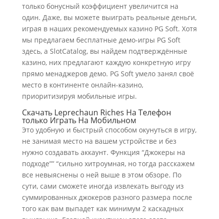
только бонусный коэффициент увеличится на
один. Даже, вы можете выиграть реальные деньги,
играя в наших рекомендуемых казино PG Soft. Хотя
мы предлагаем бесплатные демо-игры PG Soft
здесь, а SlotCatalog, вы найдем подтверждённые
казино, них предлагают каждую конкретную игру
прямо менаджеров демо. PG Soft умело занял своё
место в континенте онлайн-казино,
приоритизируя мобильные игры.
Скачать Leprechaun Riches На Телефон
только Играть На Мобильном
Это удобную и быстрый способом окунуться в игру,
не занимая место на вашем устройстве и без
нужно создавать аккаунт. Функция “Джокеры на
подходе”” “сильно хитроумная, но тогда расскажем
все невыяснены о ней выше в этом обзоре. По
сути, сами сможете иногда извлекать выгоду из
суммированных джокеров разного размера после
того как вам выпадет как минимум 2 каскадных