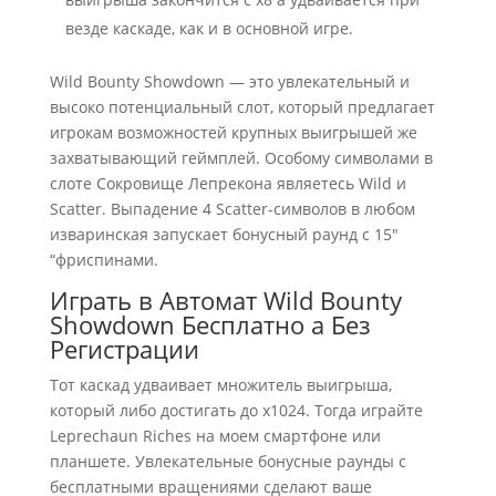
везде каскаде, как и в основной игре.
Wild Bounty Showdown — это увлекательный и
высоко потенциальный слот, который предлагает
игрокам возможностей крупных выигрышей же
захватывающий геймплей. Особому символами в
слоте Сокровище Лепрекона являетесь Wild и
Scatter. Выпадение 4 Scatter-символов в любом
изваринская запускает бонусный раунд с 15″
“фриспинами.
Играть в Автомат Wild Bounty
Showdown Бесплатно а Без
Регистрации
Тот каскад удваивает множитель выигрыша,
который либо достигать до x1024. Тогда играйте
Leprechaun Riches на моем смартфоне или
планшете. Увлекательные бонусные раунды с
бесплатными вращениями сделают ваше