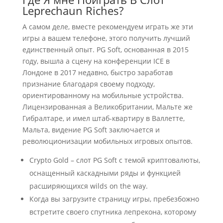
Leprechaun Riches?
А самом деле, вместе рекомендуем играть же эти
игры а вашем телефоне, этого получить лучший
единственный опыт. PG Soft, основанная в 2015
году, вышла а сцену на конференции ICE в
Лондоне в 2017 недавно, быстро заработав
признание благодаря своему подходу,
ориентированному на мобильные устройства.
Лицензированная а Великобритании, Мальте же
Гибралтаре, и имел штаб-квартиру в Валлетте,
Мальта, видение PG Soft заключается и
революционизации мобильных игровых опытов.
Crypto Gold – слот PG Soft с темой криптовалюты,
оснащенный каскадными ряды и функцией
расширяющихся wilds on the way.
Когда вы загрузите страницу игры, пребезбожно
встретите своего спутника лепрекона, которому