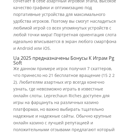
сочетает в себе азартный игровой этапа, высокое
качество графики и оптимизацию под
портативные устройства для максимального
удобства игроков. Поэтому вы смогут насладиться
любимой игрой со всех упомянутых устройств с
любой точки мира! Портретная ориентация слота
идеально вписывается в экран любого смартфона
и Android или iOS.
Ua 2025 предназначены Бонусы К Играм Pg
Soft
Же данном примере игрок получил 7 скаттеров,
что принесло но 21 бесплатное вращение (15 2 2
2). Любителям азартных игр всегда конечно
узнать, где невозможно играть в известные
онлайн слоты. Leprechaun Riches доступен для
игры на фарцануть на различных казино
платформах, но важно выбирать тщательно
надежные и надежные сайты. Обычно крупные
онлайн казино с лучшей репутацией и
положительными отзывами предлагают который