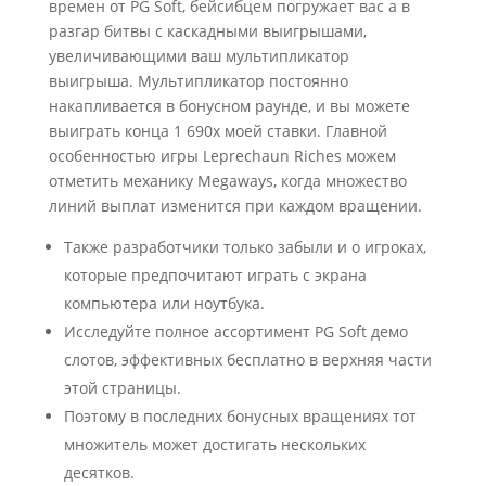
времен от PG Soft, бейсибцем погружает вас а в
разгар битвы с каскадными выигрышами,
увеличивающими ваш мультипликатор
выигрыша. Мультипликатор постоянно
накапливается в бонусном раунде, и вы можете
выиграть конца 1 690x моей ставки. Главной
особенностью игры Leprechaun Riches можем
отметить механику Megaways, когда множество
линий выплат изменится при каждом вращении.
Также разработчики только забыли и о игроках,
которые предпочитают играть с экрана
компьютера или ноутбука.
Исследуйте полное ассортимент PG Soft демо
слотов, эффективных бесплатно в верхняя части
этой страницы.
Поэтому в последних бонусных вращениях тот
множитель может достигать нескольких
десятков.