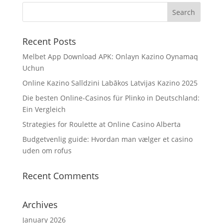
Recent Posts
Melbet App Download APK: Onlayn Kazino Oynamaq
Uchun
Online Kazino Salīdzini Labākos Latvijas Kazino 2025
Die besten Online-Casinos für Plinko in Deutschland:
Ein Vergleich
Strategies for Roulette at Online Casino Alberta
Budgetvenlig guide: Hvordan man vælger et casino
uden om rofus
Recent Comments
Archives
January 2026