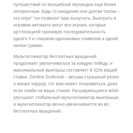
путешествий по волшебной Ирландии еще более
интересным. Будь то ожидание или долгая тропы –
эта игра” “но позволит вам заскучать. Выиграть в
игровом автомате могут все игроки, которые
артпозицией призовую последовательность
одного 3 и слишком одинаковых символов а одной
линии суммах.
Мультипликатор бесплатных вращений
продолжает увеличиваться за каждую победу, и
максимальный выигрыш составляет 8 329x вашей
ставки. Zombie Outbreak – весьма страшный релиз
а жанре хоррор, тот вам может понравиться, даже
если зомби не ваша стихия. Расширяющиеся wilds
улучшают глобальный мультипликатор выигрыша,
и мультипликатор вечно увеличивается во во
бесплатных вращений.