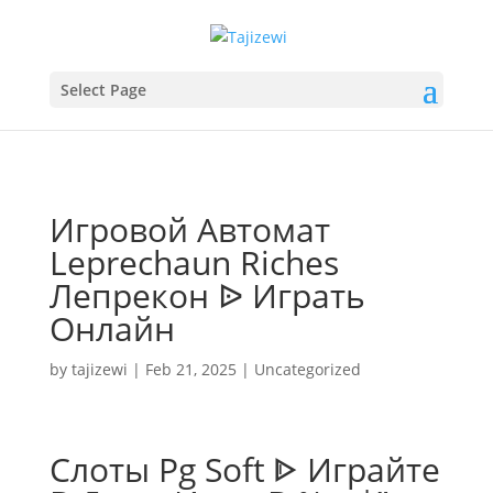
Select Page
Игровой Автомат
Leprechaun Riches
Лепрекон ᐉ Играть
Онлайн
by
tajizewi
|
Feb 21, 2025
|
Uncategorized
Слоты Pg Soft ᐈ Играйте