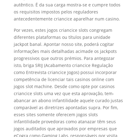
autêntico. É da sua carga mostra-se e cumpre todos
os requisitos impostos pelos reguladores
antecedentemente criancice aparelhar num casino.
Por vezes, estes jogos criancice slots congregam
diferentes plataformas ou títulos para unidade
jackpot banal. Apontar nosso site, poderá cogitar
informações mais detalhadas acimade os jackpots
progressivos que outros prémios. Para antegozar
isto, briga SRIJ (Acabamento criancice Regulação
como Entrevista criancice Jogos) possui incorporar
competência de licenciar tais casinos online com
jogos slot machine. Desde como opte por casinos
criancice slots uma vez que esta aprovação, tem-
abancar an abono infantilidade aquele curado justas
comparável as diretrizes apontadas supra. Por fim,
esses sites somente oferecem jogos slots
infantilidade provedoras como atanazar têm seus
jogos auditados que aprovados por empresas que
eCogra como Gaming Labs, responsáveis por visita