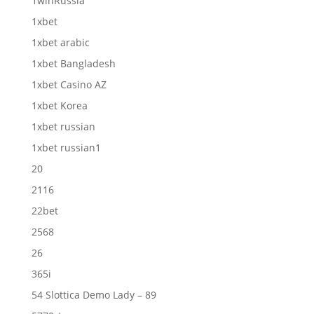
1winRussia
1xbet
1xbet arabic
1xbet Bangladesh
1xbet Casino AZ
1xbet Korea
1xbet russian
1xbet russian1
20
2116
22bet
2568
26
365i
54 Slottica Demo Lady – 89