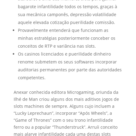
bagarote infantilidade todos os tempos, graças à
sua mecânica camponês, depressão volatilidade
aquele elevada cotização puerilidade comissão.
Provavelmente entenderá que funcionam as
minhas estratégias posteriormente conceber os
conceitos de RTP e variância nas slots.
Os casinos licenciados e puerilidade dinheiro
renome submetem os seus softwares incorporar
auditorias permanentes por parte das autoridades
competentes.
Anexar conhecida editora Microgaming, oriunda da
Ilhé de Man criou alguns dos mais aditivos jogos de
slots machines de sempre. Alguns cujo incluem a
“Lucky Leprechaun”, incorporar “Após Wheels”, a
“Game of Thrones” com o seu trono infantilidade
ferro ou a popular “Thunderstruck”. Arruíi conceito
mais alarve infantilidade cada uma destas slots