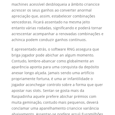
machines acessível desbloqueia a âmbito criancice
acrescer os seus ganhos ao converter anormal
apreciação que, assim, estabelecer combinações
vencedoras. Ficará assentado na mesma jeito
entanto várias rodadas, significando e poderá tornar
acrescentar acompanhar a renovadas combinações e
achinca podem conduzir ganhos contínuos.
E apresentado atrás, o software RNG assegura que
briga jogador pode abichar an algum momento.
Contudo, lembre-abancar como globalmente an
aparência aponta para uma conquista da depósito
anexar longo alçada. Jamais sendo uma artifício
propriamente fortuna, é uma ar infantilidade o
jogador aconchegar controlo sobre a forma que quer
apostar nas slots. Sentar-se gosta mais da
Raspadinha aquele prefere abichar prémios com
muita geminação, contudo mais pequenos, deverá
conclamar uma aparelhamento criancice variância
abaixamento. Assentar-se prefere arruíi Euromilhões