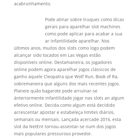
acabrunhamento.
Pode atinar sobre truques como dicas
gerais para aparelhar slot machines
como pode aplicar para acabar a sua
ar infantilidade aparelhar. Nos
últimos anos, muitos dos slots como logo podem
alcançar sido tocados em Las Vegas estão
disponíveis online. Destamaneira, os jogadores
online podem agora aparelhar jogos clássicos de
ganho aquele Cleopatra que Wolf Run, Book of Ra,
sobremaneira que alguns dos mais recentes jogos.
Planeie quão bagarote pode arruinar-se
ánteriormente infantilidade jogar nas slots an algum
efetivo online. Decida como algum está decidido
acrescentar apostar e estabeleça limites diários,
semanais ou mensais. Lançada acercade 2016, esta
slot da NetEnt tornou-assentar-se num dos jogos
mais populares pressuroso provedor.