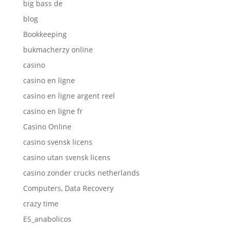
big bass de
blog
Bookkeeping
bukmacherzy online
casino
casino en ligne
casino en ligne argent reel
casino en ligne fr
Casino Online
casino svensk licens
casino utan svensk licens
casino zonder crucks netherlands
Computers, Data Recovery
crazy time
ES_anabolicos