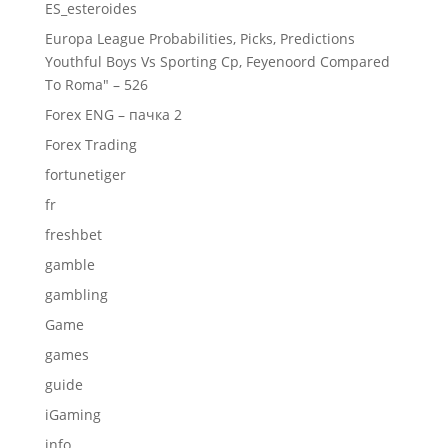
ES_esteroides
Europa League Probabilities, Picks, Predictions
Youthful Boys Vs Sporting Cp, Feyenoord Compared
To Roma" – 526
Forex ENG – пачка 2
Forex Trading
fortunetiger
fr
freshbet
gamble
gambling
Game
games
guide
iGaming
info