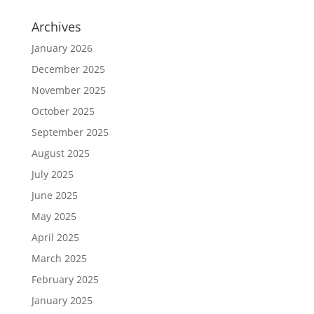
Archives
January 2026
December 2025
November 2025
October 2025
September 2025
August 2025
July 2025
June 2025
May 2025
April 2025
March 2025
February 2025
January 2025