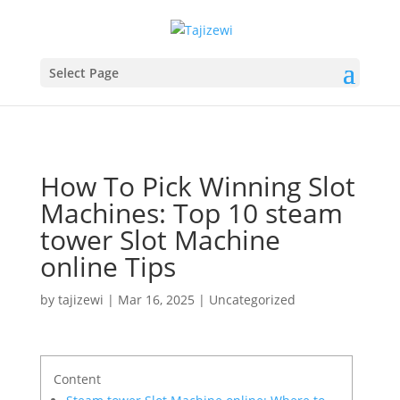
Select Page
How To Pick Winning Slot
Machines: Top 10 steam
tower Slot Machine
online Tips
by
tajizewi
|
Mar 16, 2025
|
Uncategorized
Content