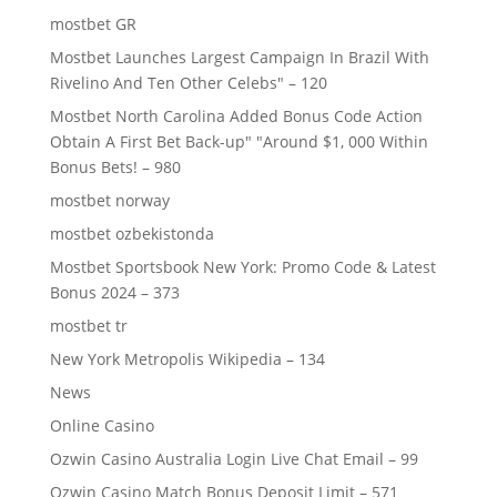
mostbet GR
Mostbet Launches Largest Campaign In Brazil With
Rivelino And Ten Other Celebs" – 120
Mostbet North Carolina Added Bonus Code Action
Obtain A First Bet Back-up" "Around $1, 000 Within
Bonus Bets! – 980
mostbet norway
mostbet ozbekistonda
Mostbet Sportsbook New York: Promo Code & Latest
Bonus 2024 – 373
mostbet tr
New York Metropolis Wikipedia – 134
News
Online Casino
Ozwin Casino Australia Login Live Chat Email – 99
Ozwin Casino Match Bonus Deposit Limit – 571