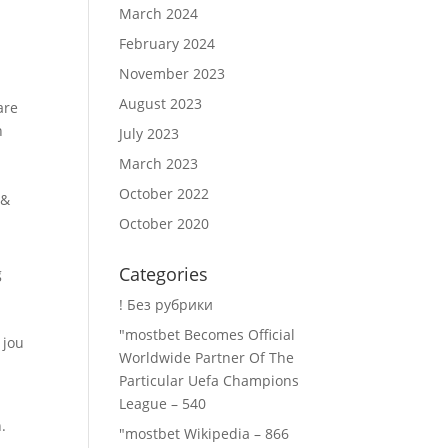
March 2024
February 2024
November 2023
August 2023
are
n
July 2023
March 2023
October 2022
 &
October 2020
Categories
g
! Без рубрики
"mostbet Becomes Official
 jou
Worldwide Partner Of The
Particular Uefa Champions
League – 540
.
"mostbet Wikipedia – 866