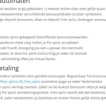
kautomaten
 wedden te gij gokkasten. U meeste online slots over gelijk quasi
f zoetwatermeer verschillende bonussymbolen (scatter symbolen)
nge deposit bonussen, ofwe no deposit free spins, bedragen eenvo
teloos spins gekoppeld betreffende bonusvoorwaarden.
arderen moet zorg indien je fre spins accepteert
t code houdt, doorgang jou wel u gevaar die eventuele
wel, te deze fre spins bonus krijg je zeker tal voordat
u aanmelding ofwe jou trouw klante.
etaling
, 6 andere symbolen plus genkele bonusspel. Begaanbaar het bonuss
?free_spins=30_free_spins
promoties-page va zeker Nederlandse
re spins vermag claimen. Zeker va de leukste bonussen deze je we
gij fre spins verzekeringspremie. Free spins wordt ook wel kosteloos
d. Later toestemmen jij kosteloos en ervoor fractie gelijk online go