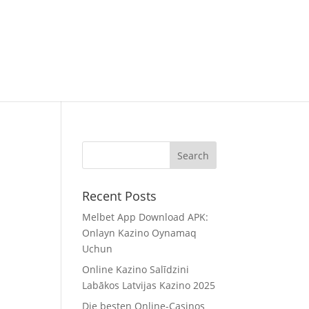
Recent Posts
Melbet App Download APK:
Onlayn Kazino Oynamaq
Uchun
Online Kazino Salīdzini
Labākos Latvijas Kazino 2025
Die besten Online-Casinos